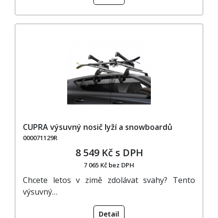
CUPRA výsuvný nosič lyží a snowboardů
000071129R
8 549 Kč s DPH
7 065 Kč bez DPH
Chcete letos v zimě zdolávat svahy? Tento
výsuvný…
Detail