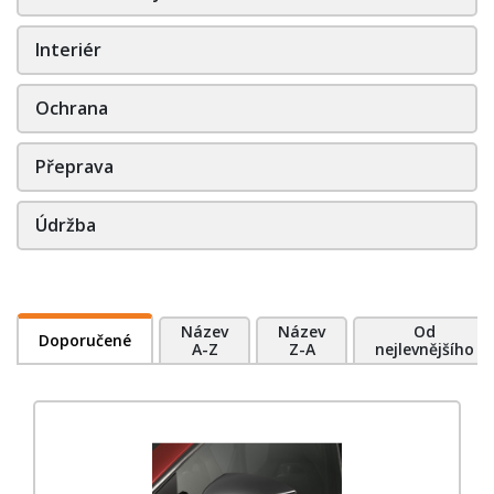
Interiér
Ochrana
Přeprava
Údržba
Název
Název
Od
Doporučené
A-Z
Z-A
nejlevnějšího