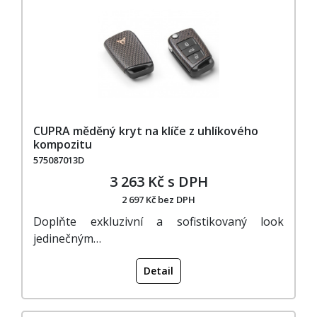
CUPRA měděný kryt na klíče z uhlíkového
kompozitu
575087013D
3 263 Kč s DPH
2 697 Kč bez DPH
Doplňte exkluzivní a sofistikovaný look
jedinečným…
Detail