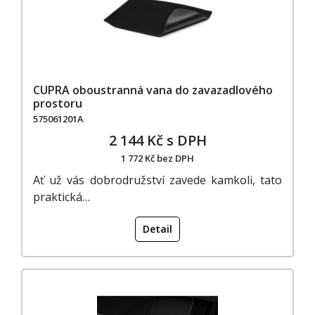
CUPRA oboustranná vana do zavazadlového
prostoru
575061201A
2 144 Kč s DPH
1 772 Kč bez DPH
Ať už vás dobrodružství zavede kamkoli, tato
praktická…
Detail