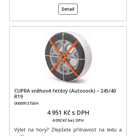
Detail
CUPRA sněhové řetězy (Autosock) – 245/40
R19
000091375EH
4 951 Kč s DPH
4 092 Kč bez DPH
Výlet na hory? Zlepšete přilnavost na ledu a