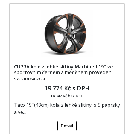
CUPRA kolo z lehké slitiny Machined 19'' ve
sportovním černém a měděném provedení
575601025ASXEB
19 774 Kč s DPH
16 342 Kč bez DPH
Tato 19''(48cm) kola z lehké slitiny, s 5 paprsky
a ve…
Detail