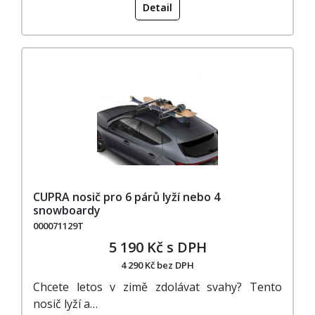
Detail
CUPRA nosič pro 6 párů lyží nebo 4
snowboardy
000071129T
5 190 Kč s DPH
4 290 Kč bez DPH
Chcete letos v zimě zdolávat svahy? Tento
nosič lyží a…