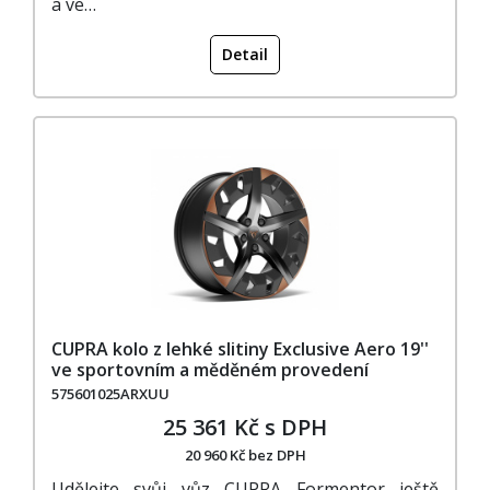
a ve…
Detail
CUPRA kolo z lehké slitiny Exclusive Aero 19''
ve sportovním a měděném provedení
575601025ARXUU
25 361 Kč s DPH
20 960 Kč bez DPH
Udělejte svůj vůz CUPRA Formentor ještě