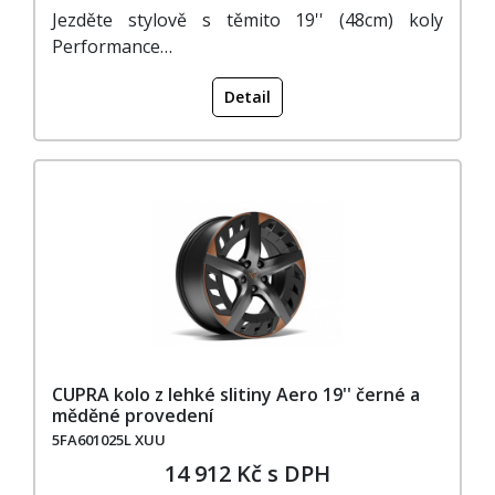
Jezděte stylově s těmito 19'' (48cm) koly
Performance…
Detail
CUPRA kolo z lehké slitiny Aero 19'' černé a
měděné provedení
5FA601025L XUU
14 912 Kč s DPH