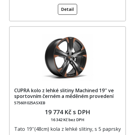
Detail
CUPRA kolo z lehké slitiny Machined 19'' ve
sportovním černém a měděném provedení
575601025ASXEB
19 774 Kč s DPH
16 342 Kč bez DPH
Tato 19''(48cm) kola z lehké slitiny, s 5 paprsky