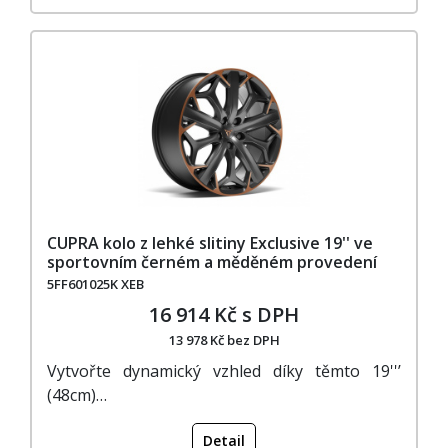
CUPRA kolo z lehké slitiny Exclusive 19'' ve
sportovním černém a měděném provedení
5FF601025K XEB
16 914 Kč s DPH
13 978 Kč bez DPH
Vytvořte dynamický vzhled díky těmto 19''’
(48cm)…
Detail