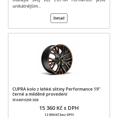
unikátnějším…
Detail
CUPRA kolo z lehké slitiny Performance 19''
černé a měděné provedení
5FA601025R XEB
15 360 Kč s DPH
12 694 Kč bez DPH