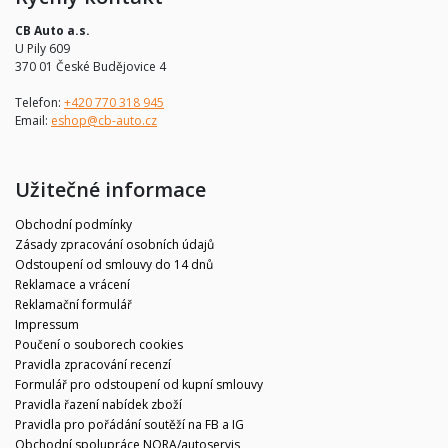
CB Auto a.s.
U Pily 609
370 01 České Budějovice 4
Telefon:
+420 770 318 945
Email:
eshop@cb-auto.cz
Užitečné informace
Obchodní podmínky
Zásady zpracování osobních údajů
Odstoupení od smlouvy do 14 dnů
Reklamace a vrácení
Reklamační formulář
Impressum
Poučení o souborech cookies
Pravidla zpracování recenzí
Formulář pro odstoupení od kupní smlouvy
Pravidla řazení nabídek zboží
Pravidla pro pořádání soutěží na FB a IG
Obchodní spolupráce NORA/autoservis