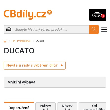
0
FIAT Professional
Ducato
DUCATO
Nevíte si rady s výběrem dílů?
Vnitřní výbava
Název
Název
Od
Doporučené
A-Z
Z-A
nejlevnějšího