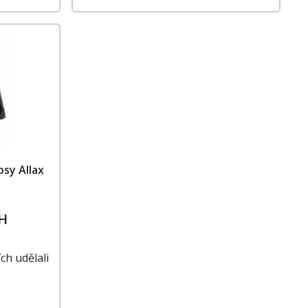
psy Allax
PH
ch udělali