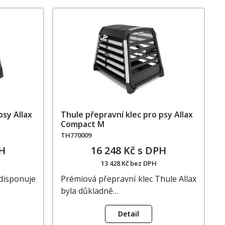
psy Allax
Thule přepravní klec pro psy Allax
Compact M
TH770009
PH
16 248 Kč s DPH
13 428 Kč bez DPH
sponuje
Prémiová přepravní klec Thule Allax
byla důkladně…
Detail