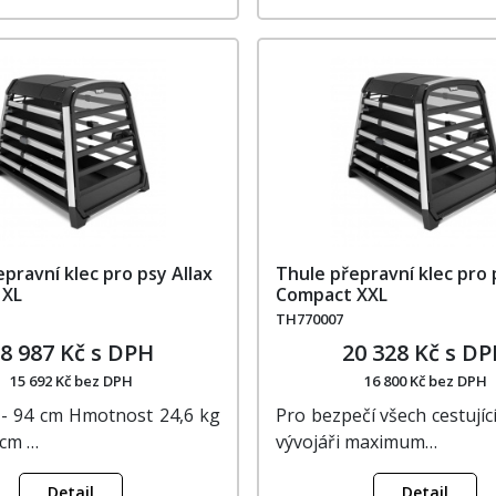
pravní klec pro psy Allax
Thule přepravní klec pro 
 XL
Compact XXL
TH770007
8 987 Kč s DPH
20 328 Kč s D
15 692 Kč bez DPH
16 800 Kč bez DPH
 - 94 cm Hmotnost 24,6 kg
Pro bezpečí všech cestující
 cm …
vývojáři maximum…
Detail
Detail