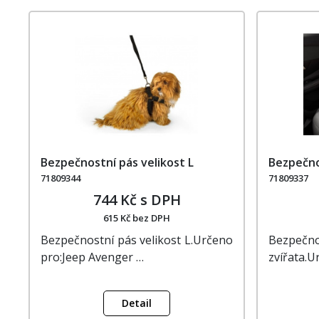
Bezpečnostní pás velikost L
Bezpečno
71809344
71809337
744 Kč s DPH
615 Kč bez DPH
Bezpečnostní pás velikost L.Určeno
Bezpe
pro:Jeep Avenger …
zvířata.U
Detail