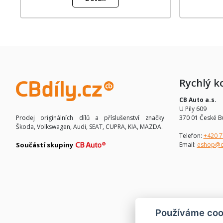
Rychlý k
CB Auto a.s.
U Pily 609
370 01 České B
Prodej originálních dílů a příslušenství značky
Škoda, Volkswagen, Audi, SEAT, CUPRA, KIA, MAZDA.
Telefon:
+420 7
Email:
eshop@c
Součástí skupiny
Používáme coo