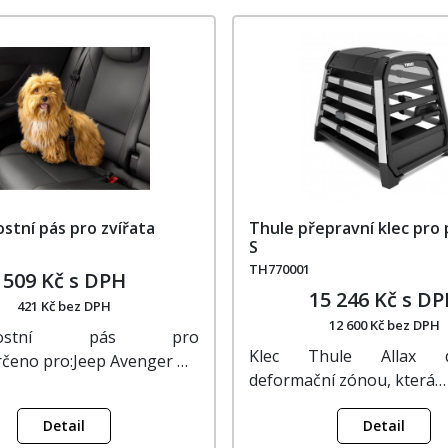
stní pás pro zvířata
Thule přepravní klec pro 
S
TH770001
509 Kč s DPH
15 246 Kč s D
421 Kč bez DPH
12 600 Kč bez DPH
čnostní pás pro
Klec Thule Allax di
rčeno pro:Jeep Avenger …
deformační zónou, která…
Detail
Detail