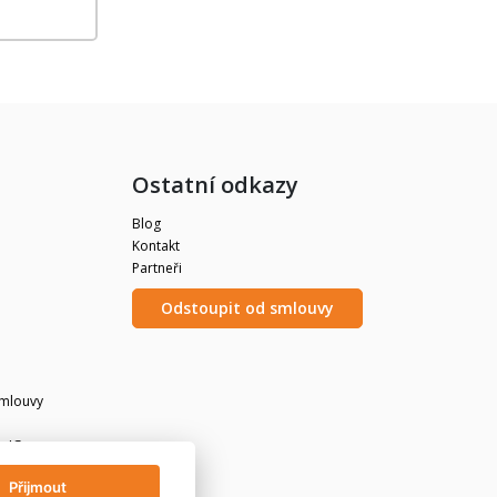
Ostatní odkazy
Blog
Kontakt
Partneři
Odstoupit od smlouvy
smlouvy
a IG
vis
Přijmout