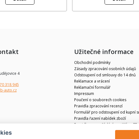
ontakt
Užitečné informace
Obchodní podmínky
Zásady zpracování osobních údajů
udějovice 4
Odstoupení od smlouvy do 14 dnů
Reklamace a vrácení
70 318 945
Reklamační formulář
b-auto.cz
Impressum
Poučení o souborech cookies
Pravidla zpracování recenzí
Formulář pro odstoupení od kupní 
Pravidla řazení nabídek zboží
Pravidla pro pořádání soutěží na FB 
Obchodní spolupráce NORA/autoser
kies
Originální výměnné díly Škoda