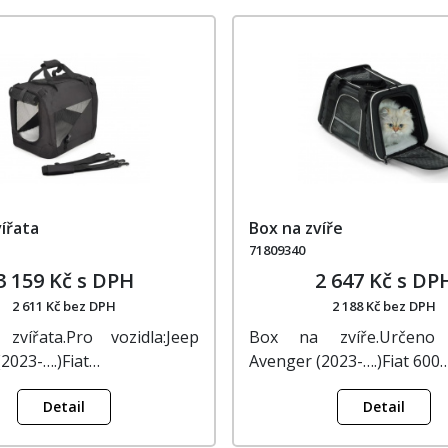
ířata
Box na zvíře
71809340
3 159 Kč s DPH
2 647 Kč s DP
2 611 Kč bez DPH
2 188 Kč bez DPH
vířata.Pro vozidla:Jeep
Box na zvíře.Určeno 
2023-….)Fiat…
Avenger (2023-….)Fiat 600
Detail
Detail