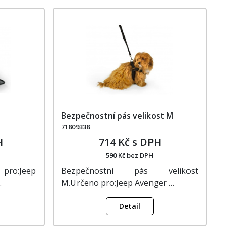
Bezpečnostní pás velikost M
71809338
H
714 Kč s DPH
590 Kč bez DPH
pro:Jeep
Bezpečnostní pás velikost
…
M.Určeno pro:Jeep Avenger …
Detail