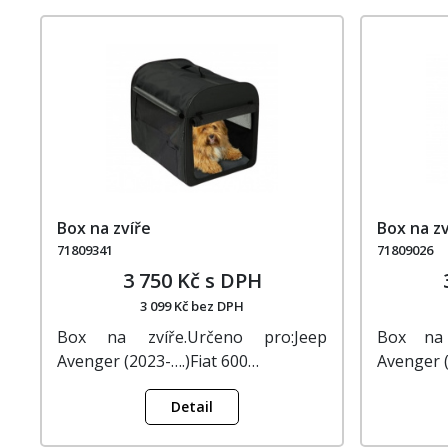
Box na zvíře
Box na zv
71809341
71809026
3 750 Kč s DPH
3 099 Kč bez DPH
Box na zvíře.Určeno pro:Jeep
Box na z
Avenger (2023-….)Fiat 600…
Avenger (
Detail