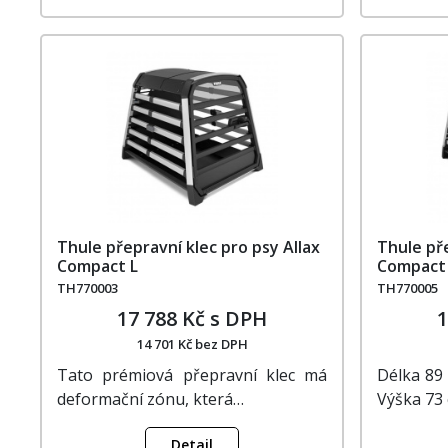
Thule přepravní klec pro psy Allax
Thule pře
Compact L
Compact
TH770003
TH770005
17 788 Kč s DPH
1
14 701 Kč bez DPH
Tato prémiová přepravní klec má
Délka 89
deformační zónu, která…
Výška 73
Detail