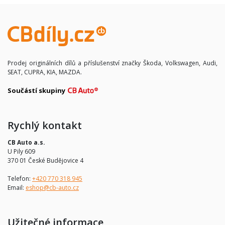
Prodej originálních dílů a příslušenství značky Škoda, Volkswagen, Audi,
SEAT, CUPRA, KIA, MAZDA.
Součástí skupiny
Rychlý kontakt
CB Auto a.s.
U Pily 609
370 01 České Budějovice 4
Telefon:
+420 770 318 945
Email:
eshop@cb-auto.cz
Užitečné informace