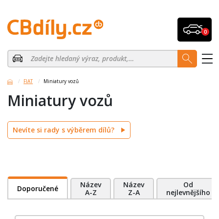
0
FIAT
Miniatury vozů
Miniatury vozů
Nevíte si rady s výběrem dílů?
Název
Název
Od
Doporučené
A-Z
Z-A
nejlevnějšího