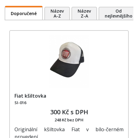
Název
Název
Od
Doporučené
A-Z
Z-A
nejlevnějšího
Fiat kšiltovka
SI-016
300 Kč s DPH
248 Kč bez DPH
Originální kšiltovka Fiat v bílo-černém
provedení.…