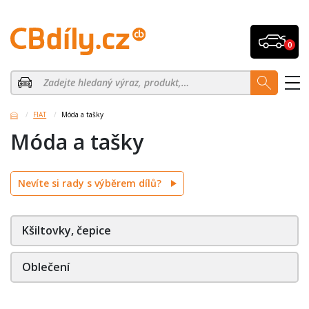
0
FIAT
Móda a tašky
Móda a tašky
Nevíte si rady s výběrem dílů?
Kšiltovky, čepice
Oblečení