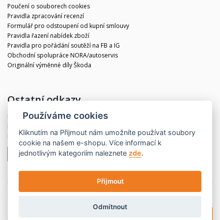
Poučení o souborech cookies
Pravidla zpracování recenzí
Formulář pro odstoupení od kupní smlouvy
Pravidla řazení nabídek zboží
Pravidla pro pořádání soutěží na FB a IG
Obchodní spolupráce NORA/autoservis
Originální výměnné díly Škoda
Ostatní odkazy
Používáme cookies
Blog
Kontakt
Kliknutím na
Přijmout
nám umožníte používat soubory
Partneři
cookie na našem e-shopu. Více informací k
jednotlivým kategoriím naleznete
zde
.
Odstoupit od smlouvy
Přijmout
© 2020 CBdíly.cz
Vytvořilo INIZIO Internet Media s.r.o.
Odmítnout