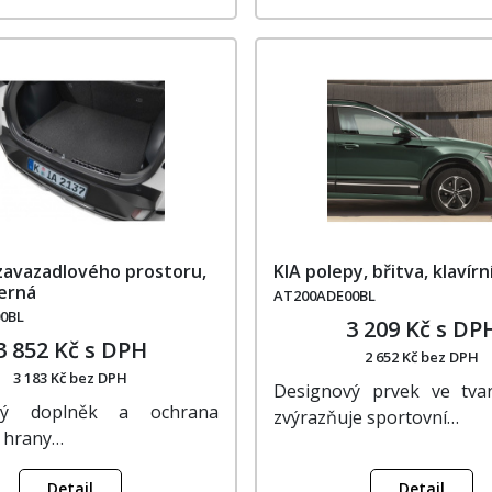
 zavazadlového prostoru,
KIA polepy, břitva, klavírn
černá
AT200ADE00BL
0BL
3 209 Kč s DP
3 852 Kč s DPH
2 652 Kč bez DPH
3 183 Kč bez DPH
Designový prvek ve tvar
vý doplněk a ochrana
zvýrazňuje sportovní…
í hrany…
Detail
Detail