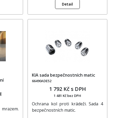
Detail
KIA sada bezpečnostních matic
ní
66490ADE52
1 792 Kč s DPH
H
1 481 Kč bez DPH
Ochrana kol proti krádeži. Sada 4
 mrazem.
bezpečnostních matic.