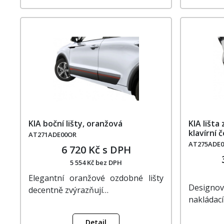
KIA boční lišty, oranžová
KIA lišta
klavírní 
AT271ADE00OR
AT275ADE0
6 720 Kč s DPH
5 554 Kč bez DPH
Elegantní oranžové ozdobné lišty
Designo
decentně zvýrazňují…
nakládac
Detail