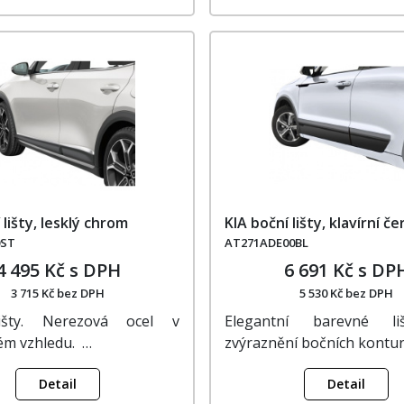
 lišty, lesklý chrom
KIA boční lišty, klavírní če
0ST
AT271ADE00BL
4 495 Kč s DPH
6 691 Kč s DP
3 715 Kč bez DPH
5 530 Kč bez DPH
išty. Nerezová ocel v
Elegantní barevné l
m vzhledu. …
zvýraznění bočních kontu
Detail
Detail