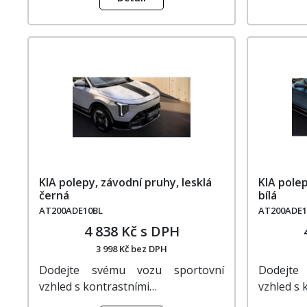
KIA polepy, závodní pruhy, lesklá
KIA pole
černá
bílá
AT200ADE10BL
AT200ADE
4 838 Kč s DPH
3 998 Kč bez DPH
Dodejte svému vozu sportovní
Dodejte
vzhled s kontrastními…
vzhled s 