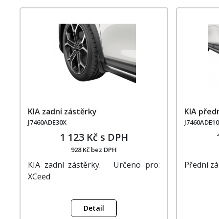
KIA zadní zástěrky
KIA před
J7460ADE30X
J7460ADE1
1 123 Kč s DPH
928 Kč bez DPH
KIA zadní zástěrky. Určeno pro:
Přední z
XCeed
Detail