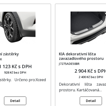
ní zástěrky
KIA dekorativní lišta
zavazadlového prostoru
0X
J7275ADE50BR
1 123 Kč s DPH
2 904 Kč s DP
928 Kč bez DPH
2 400 Kč bez DPH
ástěrky. Určeno pro:Xceed
Dekorativní lišta zava
prostoru. Kartáčovaná…
Detail
Detail