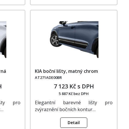
rná
KIA boční lišty, matný chrom
AT271ADE00BR
H
7 123 Kč s DPH
5 887 Kč bez DPH
išty pro
Elegantní barevné lišty pro
r…
zvýraznění bočních kontur…
Detail