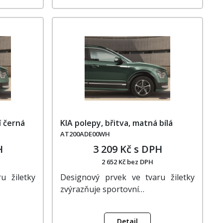
í černá
KIA polepy, břitva, matná bílá
AT200ADE00WH
H
3 209 Kč s DPH
2 652 Kč bez DPH
u žiletky
Designový prvek ve tvaru žiletky
zvýrazňuje sportovní…
Detail