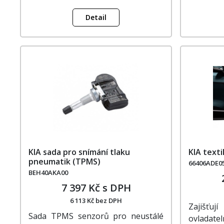
Detail
KIA sada pro snímání tlaku
KIA texti
pneumatik (TPMS)
66406ADE0
BEH40AKA00
7 397 Kč s DPH
6 113 Kč bez DPH
Zajišťu
Sada TPMS senzorů pro neustálé
ovladatel