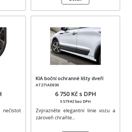
KIA boční ochranné lišty dveří
AT271ADE00
H
6 750 Kč s DPH
5 579 Kč bez DPH
nečistot
Zvýrazněte elegantní linie vozu a
zároveň chraňte…