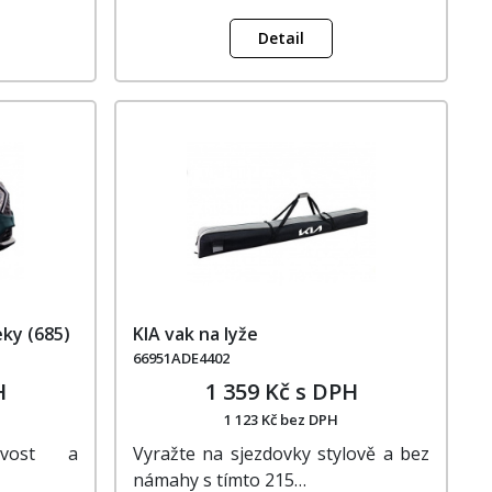
Detail
eky (685)
KIA vak na lyže
66951ADE4402
H
1 359 Kč s DPH
1 123 Kč bez DPH
navost a
Vyražte na sjezdovky stylově a bez
námahy s tímto 215…