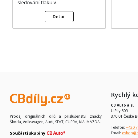
sledování tlaku v…
Detail
Rychlý k
CB Auto a.s.
U Pily 609
370 01 České B
Prodej originálních dílů a příslušenství značky
Škoda, Volkswagen, Audi, SEAT, CUPRA, KIA, MAZDA.
Telefon:
+420 7
Email:
eshop@c
Součástí skupiny