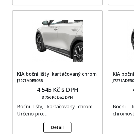
KIA boční lišty, kartáčovaný chrom
KIA boční
J7271ADE50BR
J7271ADE5
4 545 Kč s DPH
3 756 Kč bez DPH
Boční lišty, kartáčovaný chrom.
Boční l
Určeno pro: …
chromové
Detail