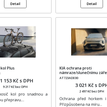
Detail
Detail
 kol Plus
KIA ochrana proti
námraze/slunečnímu záře
1
AT723ADE00
1 153 Kč s DPH
3 021 Kč s DP
9 217 Kč bez DPH
2 497 Kč bez DPH
 nosič kol pro snadnou a
Ochrana před horkem i
u přepravu.…
Přizpůsobena na míru…