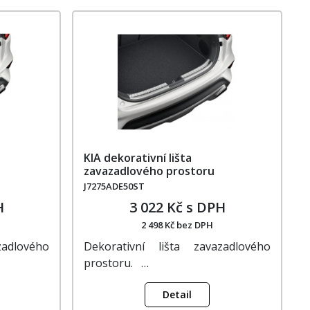
KIA dekorativní lišta
zavazadlového prostoru
J7275ADE50ST
H
3 022 Kč s DPH
2 498 Kč bez DPH
zadlového
Dekorativní lišta zavazadlového
prostoru. …
Detail