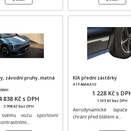
py, závodní pruhy, matná
KIA přední zástěrky
ATF46AKA10
10WH
1 228 Kč s DP
4 838 Kč s DPH
1 015 Kč bez DPH
3 998 Kč bez DPH
Aerodynamické lapače 
 svému vozu sportovní
chrání před blátem a…
kontrastními…