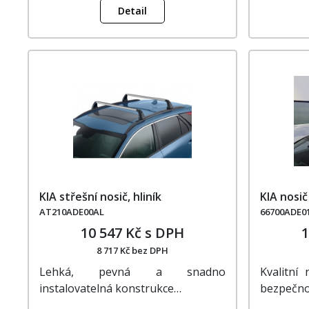
Detail
KIA střešní nosič, hliník
KIA nosič
AT210ADE00AL
66700ADE0
10 547 Kč s DPH
1
8 717 Kč bez DPH
Lehká, pevná a snadno
Kvalitní
instalovatelná konstrukce…
bezpečno