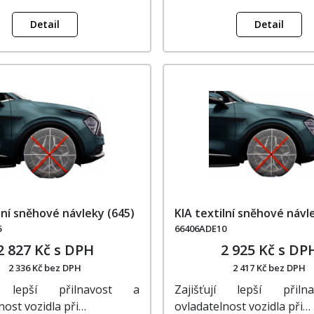
Detail
Detail
lní sněhové návleky (645)
KIA textilní sněhové návl
5
66406ADE10
2 827 Kč s DPH
2 925 Kč s DP
2 336 Kč bez DPH
2 417 Kč bez DPH
jí lepší přilnavost a
Zajišťují lepší přil
nost vozidla při…
ovladatelnost vozidla při…