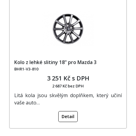
Kolo z lehké slitiny 18" pro Mazda 3
BHR1-V3-810
3 251 Kč s DPH
2 687 Kč bez DPH
Litá kola jsou skvělým doplňkem, který učiní
vaše auto…
Detail