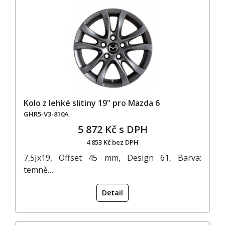
Kolo z lehké slitiny 19" pro Mazda 6
GHR5-V3-810A
5 872 Kč s DPH
4 853 Kč bez DPH
7,5Jx19, Offset 45 mm, Design 61, Barva:
temně…
Detail