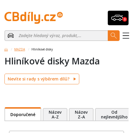
0
MAZDA
Hliníkové disky
Hliníkové disky Mazda
Nevíte si rady s výběrem dílů?
Název
Název
Od
Doporučené
A-Z
Z-A
nejlevnějšího