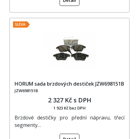
Detail
SLEVA
HORUM sada brzdových destiček JZW698151B
JZW698151B
2 327 Kč s DPH
1 923 Kč bez DPH
Brzdové destičky pro přední nápravu, třecí
segmenty…