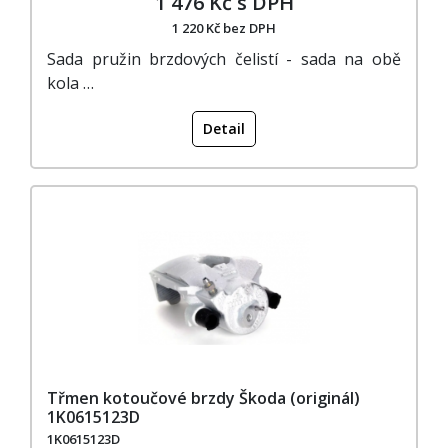
1 476 Kč s DPH
1 220 Kč bez DPH
Sada pružin brzdových čelistí - sada na obě
kola …
Detail
Třmen kotoučové brzdy Škoda (originál)
1K0615123D
1K0615123D