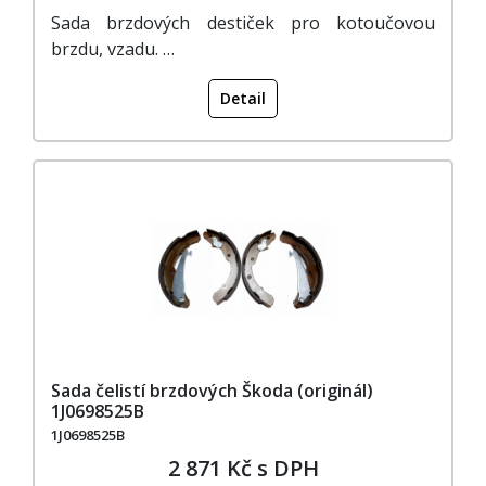
Sada brzdových destiček pro kotoučovou
brzdu, vzadu. …
Detail
Sada čelistí brzdových Škoda (originál)
1J0698525B
1J0698525B
2 871 Kč s DPH