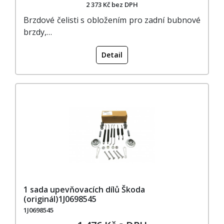
2 373 Kč bez DPH
Brzdové čelisti s obložením pro zadní bubnové
brzdy,…
Detail
1 sada upevňovacích dílů Škoda
(originál)1J0698545
1J0698545