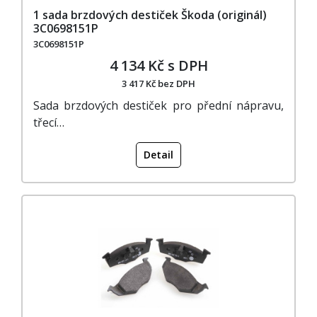
1 sada brzdových destiček Škoda (originál)
3C0698151P
3C0698151P
4 134 Kč s DPH
3 417 Kč bez DPH
Sada brzdových destiček pro přední nápravu,
třecí…
Detail