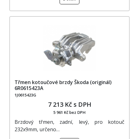
Třmen kotoučové brzdy Škoda (originál)
6R0615423A
1J0615423G
7 213 Kč s DPH
5 961 Kč bez DPH
Brzdový třmen, zadní, levý, pro kotouč
232x9mm, určeno…