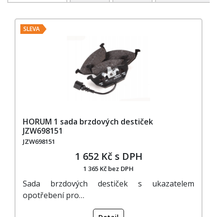
SLEVA
HORUM 1 sada brzdových destiček
JZW698151
JZW698151
1 652 Kč s DPH
1 365 Kč bez DPH
Sada brzdových destiček s ukazatelem
opotřebení pro…