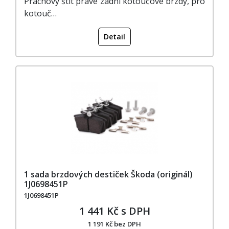
Prachový štít pravé zadní kotoučové brzdy, pro
kotouč…
Detail
1 sada brzdových destiček Škoda (originál)
1J0698451P
1J0698451P
1 441 Kč s DPH
1 191 Kč bez DPH