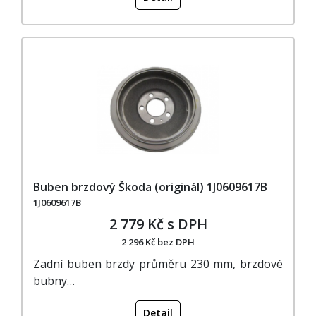
Buben brzdový Škoda (originál) 1J0609617B
1J0609617B
2 779 Kč s DPH
2 296 Kč bez DPH
Zadní buben brzdy průměru 230 mm, brzdové
bubny…
Detail