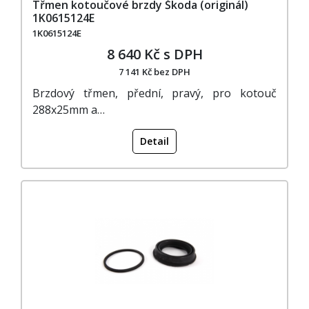
Třmen kotoučové brzdy Škoda (originál)
1K0615124E
1K0615124E
8 640 Kč s DPH
7 141 Kč bez DPH
Brzdový třmen, přední, pravý, pro kotouč
288x25mm a…
Detail