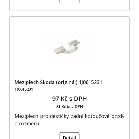
Meziplech Škoda (originál) 1J0615231
1J0615231
97 Kč s DPH
81 Kč bez DPH
Meziplech pro destičky zadní kotoučové brzdy
o rozměru…
Detail