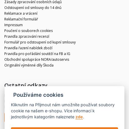
Zásady zpracování osobních údajů
Odstoupení od smlouvy do 14 dnů
Reklamace a vrácení
Reklamační formulář
Impressum
Poučení o souborech cookies
Pravidla zpracování recenzí
Formulář pro odstoupení od kupní smlouvy
Pravidla řazení nabídek zboží
Pravidla pro pořádání soutěží na FB a IG
Obchodní spolupráce NORA/autoservis
Originální výměnné díly Škoda
Ostatní odkazy
Používáme cookies
Blog
Kontakt
Kliknutím na
Přijmout
nám umožníte používat soubory
Partneři
cookie na našem e-shopu. Více informací k
jednotlivým kategoriím naleznete
zde
.
Odstoupit od smlouvy