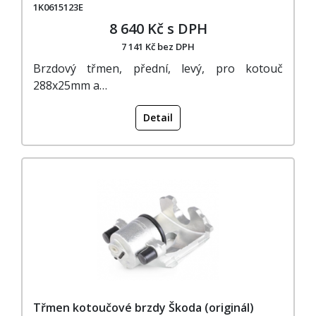
1K0615123E
8 640 Kč s DPH
7 141 Kč bez DPH
Brzdový třmen, přední, levý, pro kotouč
288x25mm a…
Detail
Třmen kotoučové brzdy Škoda (originál)