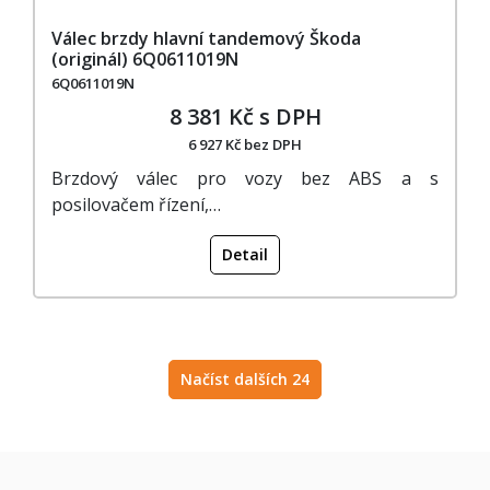
Válec brzdy hlavní tandemový Škoda
(originál) 6Q0611019N
6Q0611019N
8 381 Kč s DPH
6 927 Kč bez DPH
Brzdový válec pro vozy bez ABS a s
posilovačem řízení,…
Detail
Načíst dalších 24