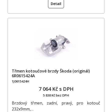
Detail
Třmen kotoučové brzdy Škoda (originál)
6R0615424A
1J0615424H
7 064 Kč s DPH
5 838 Kč bez DPH
Brzdový třmen, zadní, pravý, pro kotouč
232x9mm,…