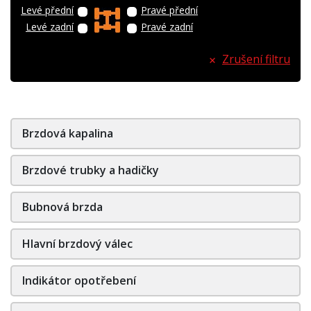
Levé přední
Pravé přední
Levé zadní
Pravé zadní
Zrušení filtru
Brzdová kapalina
Brzdové trubky a hadičky
Bubnová brzda
Hlavní brzdový válec
Indikátor opotřebení