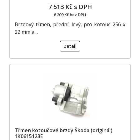
7 513 Kč s DPH
6 209 Kč bez DPH
Brzdový třmen, přední, levý, pro kotouč 256 x
22 mm a…
Detail
Třmen kotoučové brzdy Škoda (originál)
1K0615123E