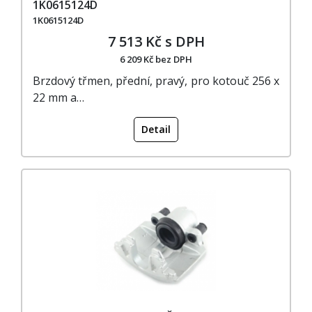
1K0615124D
1K0615124D
7 513 Kč s DPH
6 209 Kč bez DPH
Brzdový třmen, přední, pravý, pro kotouč 256 x
22 mm a…
Detail