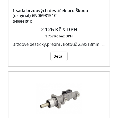
1 sada brzdových destiček pro Škoda
(originál) 6N0698151C
6N0698151C
2 126 Kč s DPH
1 757 Kč bez DPH
Brzdové destičky,přední , kotouč 239x18mm …
Detail