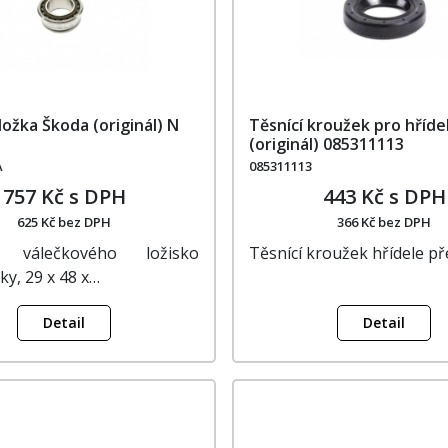
ložka Škoda (originál) N
Těsnící kroužek pro hříde
1
(originál) 085311113
A
085311113
757 Kč s DPH
443 Kč s DPH
625 Kč bez DPH
366 Kč bez DPH
 válečkového ložisko
Těsnící kroužek hřídele p
y, 29 x 48 x…
Detail
Detail