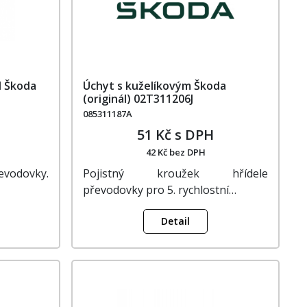
l Škoda
Úchyt s kuželíkovým Škoda
(originál) 02T311206J
085311187A
51 Kč s DPH
42 Kč bez DPH
řevodovky.
Pojistný kroužek hřídele
převodovky pro 5. rychlostní…
Detail