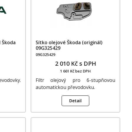
l Škoda
Sítko olejové Škoda (originál)
09G325429
09G325429
2 010 Kč s DPH
1 661 Kč bez DPH
vodovky.
Filtr olejový pro 6-stupňovou
automatickou převodovku.
Detail