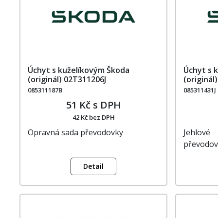
Úchyt s kuželíkovým Škoda
Úchyt s 
(originál) 02T311206J
(originál
085311187B
085311431J
51 Kč s DPH
42 Kč bez DPH
Opravná sada převodovky
Jehlové 
převodov
Detail