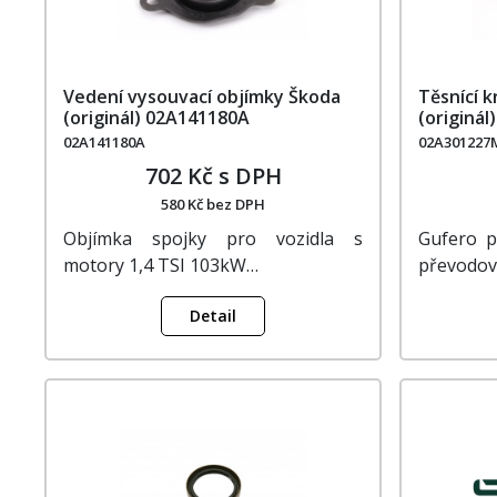
Vedení vysouvací objímky Škoda
Těsnící k
(originál) 02A141180A
(originá
02A141180A
02A301227
702 Kč s DPH
580 Kč bez DPH
Objímka spojky pro vozidla s
Gufero p
motory 1,4 TSI 103kW…
převodov
Detail