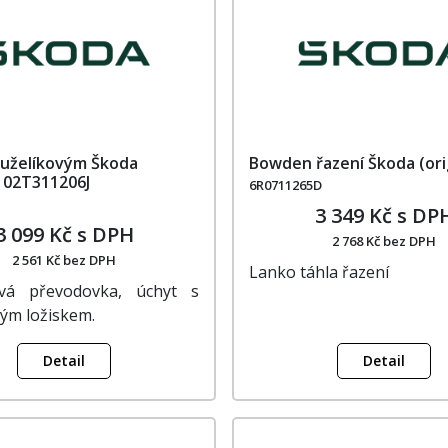
kuželíkovým Škoda
Bowden řazení Škoda (ori
) 02T311206J
6R0711265D
3 349 Kč s DP
3 099 Kč s DPH
2 768 Kč bez DPH
2 561 Kč bez DPH
Lanko táhla řazení
ová převodovka, úchyt s
vým ložiskem.
Detail
Detail