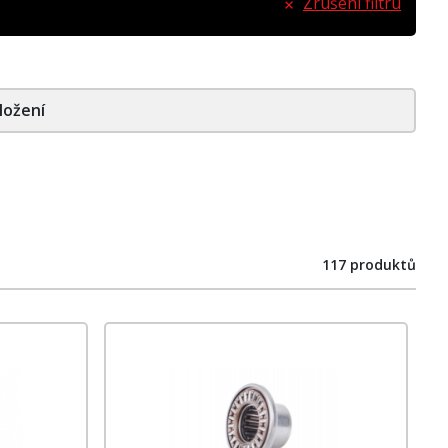
Zrušení filtru
ložení
117 produktů