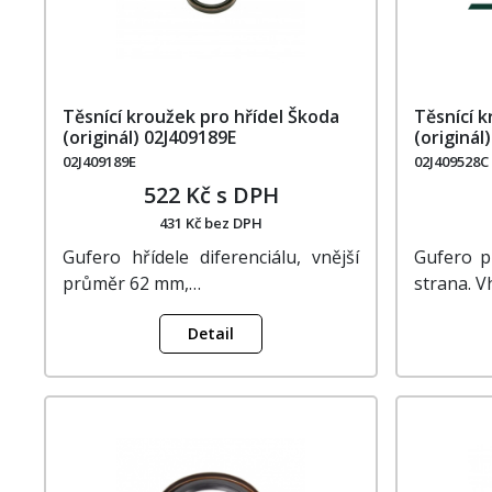
Těsnící kroužek pro hřídel Škoda
Těsnící k
(originál) 02J409189E
(originál
02J409189E
02J409528C
522 Kč s DPH
431 Kč bez DPH
Gufero hřídele diferenciálu, vnější
Gufero p
průměr 62 mm,…
strana. 
Detail