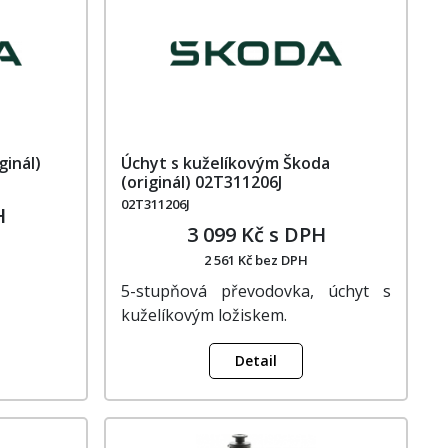
ginál)
Úchyt s kuželíkovým Škoda
(originál) 02T311206J
02T311206J
H
3 099 Kč s DPH
2 561 Kč bez DPH
5-stupňová převodovka, úchyt s
kuželíkovým ložiskem.
Detail