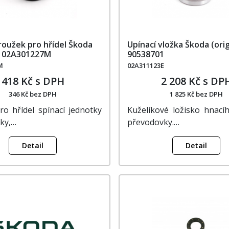
roužek pro hřídel Škoda
Upínací vložka Škoda (orig
l) 02A301227M
90538701
M
02A311123E
418 Kč s DPH
2 208 Kč s DP
346 Kč bez DPH
1 825 Kč bez DPH
ro hřídel spínací jednotky
Kuželíkové ložisko hnacíh
ky,…
převodovky.…
Detail
Detail