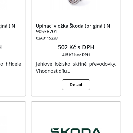
inál) N
Upínací vložka Škoda (originál) N
90538701
02A311523B
H
502 Kč s DPH
415 Kč bez DPH
o hřídele
Jehlové ložisko skříně převodovky.
Vhodnost dílu…
Detail