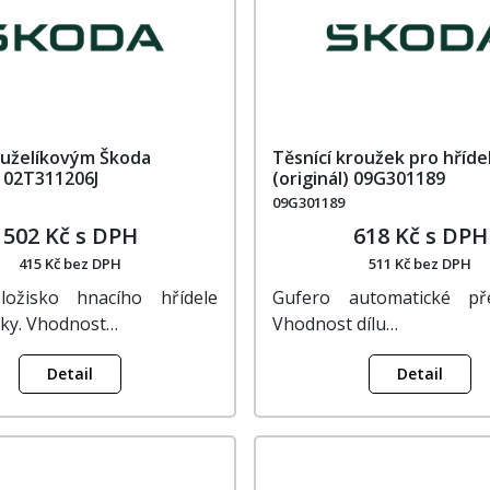
kuželíkovým Škoda
Těsnící kroužek pro hříde
) 02T311206J
(originál) 09G301189
09G301189
502 Kč s DPH
618 Kč s DPH
415 Kč bez DPH
511 Kč bez DPH
ložisko hnacího hřídele
Gufero automatické pře
ky. Vhodnost…
Vhodnost dílu…
Detail
Detail