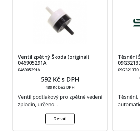
Ventil zpětný Škoda (originál)
Těsnění Š
046905291A
09G3213
046905291A
09G321370
592 Kč s DPH
489 Kč bez DPH
Ventil podtlakový pro zpětné vedení
Těsněn
zplodin, určeno…
automati
Detail