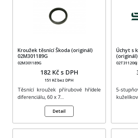
Kroužek těsnící Škoda (originál)
Úchyt s 
02M301189G
(originál
02M301189G
02T311206J
182 Kč s DPH
151 Kč bez DPH
Těsnící kroužek přírubové hřídele
5-stupň
diferenciálu, 60 x 7…
kuželíko
Detail