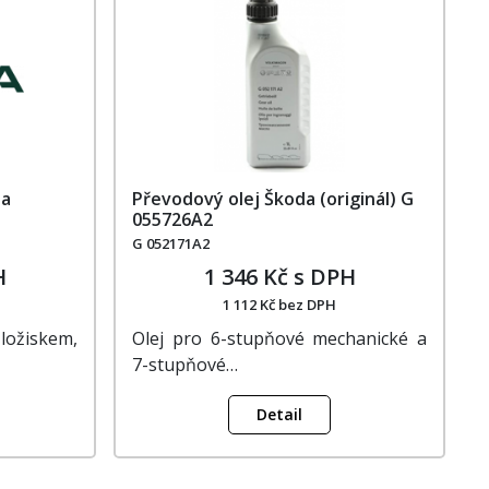
da
Převodový olej Škoda (originál) G
055726A2
G 052171A2
H
1 346 Kč s DPH
1 112 Kč bez DPH
 ložiskem,
Olej pro 6-stupňové mechanické a
7-stupňové…
Detail