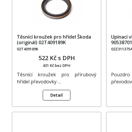
Těsnící kroužek pro hřídel Škoda
Upínací v
(originál) 02T409189K
9053870
02T409189K
02Z311375
522 Kč s DPH
431 Kč bez DPH
Těsnící kroužek pro přírubový
Pouzdro
hřídel převodovky …
převodovk
Detail