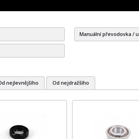
Manuální převodovka / u
Od nejlevnějšího
Od nejdražšího