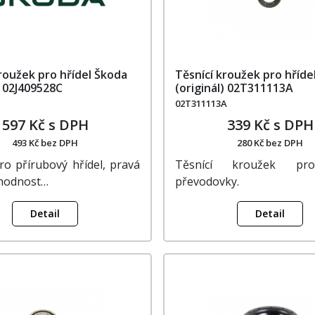
roužek pro hřídel Škoda
Těsnící kroužek pro hříde
) 02J409528C
(originál) 02T311113A
02T311113A
597 Kč s DPH
339 Kč s DPH
493 Kč bez DPH
280 Kč bez DPH
ro přírubový hřídel, pravá
Těsnící kroužek pro
Vhodnost…
převodovky.
Detail
Detail