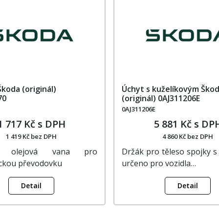
koda (originál)
Úchyt s kuželíkovým Ško
70
(originál) 0AJ311206E
0AJ311206E
1 717 Kč s DPH
5 881 Kč s DP
1 419 Kč bez DPH
4 860 Kč bez DPH
í, olejová vana pro
Držák pro těleso spojky s
ckou převodovku
určeno pro vozidla…
Detail
Detail