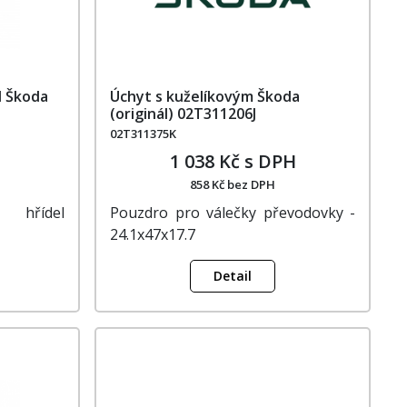
l Škoda
Úchyt s kuželíkovým Škoda
(originál) 02T311206J
02T311375K
1 038 Kč s DPH
858 Kč bez DPH
 hřídel
Pouzdro pro válečky převodovky -
24.1x47x17.7
Detail