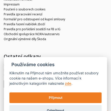
Impressum
Poučení o souborech cookies
Pravidla zpracování recenzí
Formulář pro odstoupení od kupní smlouvy
Pravidla řazení nabídek zboží
Pravidla pro pořádání soutěží na FB a IG
Obchodní spolupráce NORA/autoservis
Originální výměnné díly Škoda
Ostatní odkazy
Používáme cookies
Blog
Kontakt
Kliknutím na
Přijmout
nám umožníte používat soubory
Partneři
cookie na našem e-shopu. Více informací k
jednotlivým kategoriím naleznete
zde
.
Odstoupit od smlouvy
Přijmout
© 2020 CBdíly.cz
Vytvořilo INIZIO Internet Media s.r.o.
Odmítnout