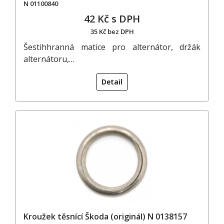
N 01100840
42 Kč s DPH
35 Kč bez DPH
Šestihhranná matice pro alternátor, držák
alternátoru,…
Detail
Kroužek těsnící Škoda (originál) N 0138157