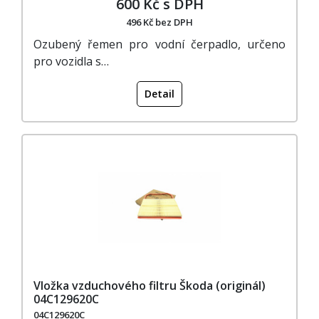
600 Kč s DPH
496 Kč bez DPH
Ozubený řemen pro vodní čerpadlo, určeno
pro vozidla s…
Detail
Vložka vzduchového filtru Škoda (originál)
04C129620C
04C129620C