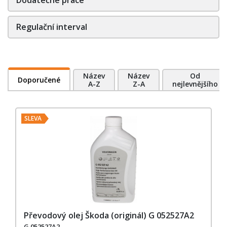
Regulační interval
Název
Název
Od
Doporučené
A-Z
Z-A
nejlevnějšího
SLEVA
Převodový olej Škoda (originál) G 052527A2
G 052527A2