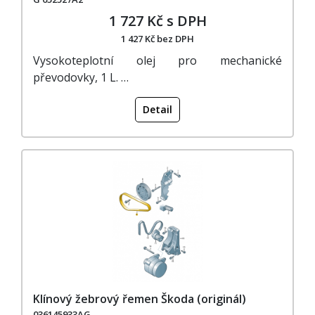
1 727 Kč s DPH
1 427 Kč bez DPH
Vysokoteplotní olej pro mechanické
převodovky, 1 L. …
Detail
Klínový žebrový řemen Škoda (originál)
036145933AG