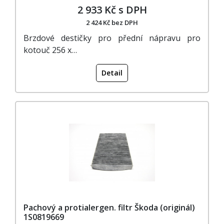
2 933 Kč s DPH
2 424 Kč bez DPH
Brzdové destičky pro přední nápravu pro
kotouč 256 x…
Detail
Pachový a protialergen. filtr Škoda (originál)
1S0819669