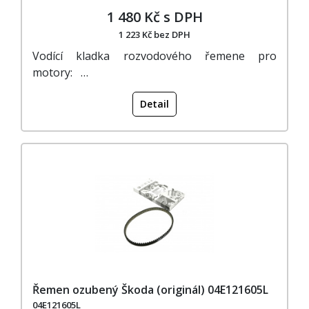
1 480 Kč s DPH
1 223 Kč bez DPH
Vodící kladka rozvodového řemene pro
motory: …
Detail
Řemen ozubený Škoda (originál) 04E121605L
04E121605L