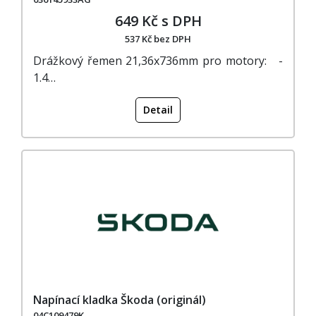
649 Kč s DPH
537 Kč bez DPH
Drážkový řemen 21,36x736mm pro motory: -
1.4…
Detail
Napínací kladka Škoda (originál)
04C109479K