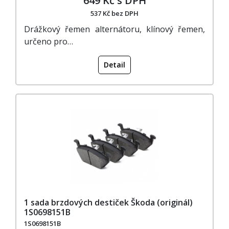
649 Kč s DPH
537 Kč bez DPH
Drážkový řemen alternátoru, klínový řemen,
určeno pro…
Detail
1 sada brzdových destiček Škoda (originál)
1S0698151B
1S0698151B