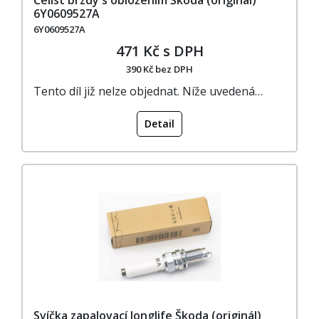
6Y0609527A
6Y0609527A
471 Kč s DPH
390 Kč bez DPH
Tento díl již nelze objednat. Níže uvedená…
Detail
Svíčka zapalovací longlife Škoda (originál)