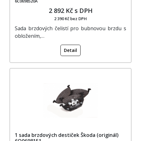
6C0698520A
2 892 Kč s DPH
2 390 Kč bez DPH
Sada brzdových čelistí pro bubnovou brzdu s
obložením,…
Detail
1 sada brzdových destiček Škoda (originál)
6Q0698151