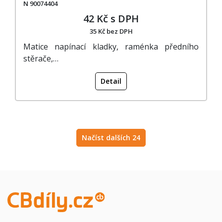
N 90074404
42 Kč s DPH
35 Kč bez DPH
Matice napínací kladky, raménka předního
stěrače,…
Detail
Načíst dalších 24