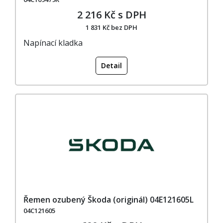
2 216 Kč s DPH
1 831 Kč bez DPH
Napínací kladka
Detail
Řemen ozubený Škoda (originál) 04E121605L
04C121605