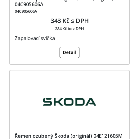
04C905606A
04C905606A
343 Kč s DPH
284 Kč bez DPH
Zapalovací svíčka
Detail
Řemen ozubený Škoda (originál) 04E121605M