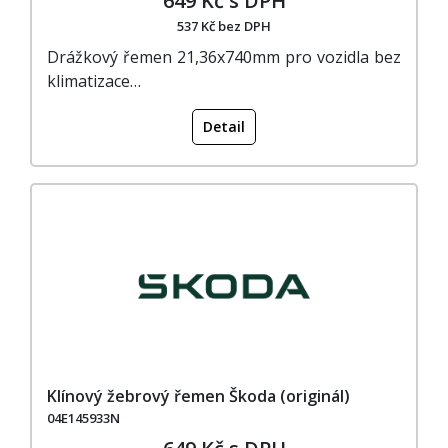
649 Kč s DPH
537 Kč bez DPH
Drážkový řemen 21,36x740mm pro vozidla bez
klimatizace…
Detail
Klínový žebrový řemen Škoda (originál)
04E145933N