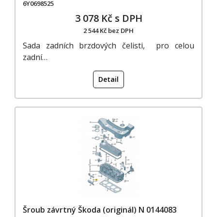
6Y0698525
3 078 Kč s DPH
2 544 Kč bez DPH
Sada zadních brzdových čelisti, pro celou
zadní…
Detail
Šroub závrtný Škoda (originál) N 0144083