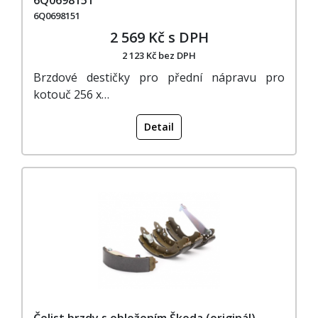
6Q0698151
2 569 Kč s DPH
2 123 Kč bez DPH
Brzdové destičky pro přední nápravu pro
kotouč 256 x…
Detail
Čelist brzdy s obložením Škoda (originál)