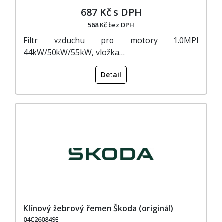
687 Kč s DPH
568 Kč bez DPH
Filtr vzduchu pro motory 1.0MPI
44kW/50kW/55kW, vložka…
Detail
Klínový žebrový řemen Škoda (originál)
04C260849E