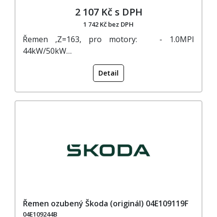
2 107 Kč s DPH
1 742 Kč bez DPH
Řemen ,Z=163, pro motory: - 1.0MPI
44kW/50kW…
Detail
Řemen ozubený Škoda (originál) 04E109119F
04E109244B