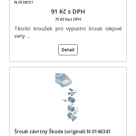
N 0138157
91 Kč s DPH
75 Kč bez DPH
Těsnící kroužek pro výpustní šroub olejové
vany. …
Detail
Šroub závrtný Škoda (originál) N 0146341