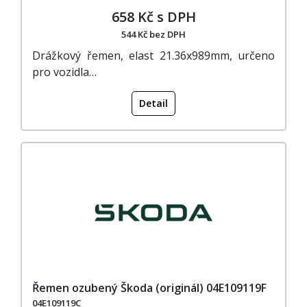
658 Kč s DPH
544 Kč bez DPH
Drážkový řemen, elast 21.36x989mm, určeno
pro vozidla…
Detail
Řemen ozubený Škoda (originál) 04E109119F
04E109119C