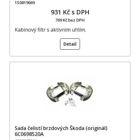
1S0819669
931 Kč s DPH
769 Kč bez DPH
Kabinový filtr s aktivním uhlím.
Detail
Sada čelistí brzdových Škoda (originál)
6C0698520A