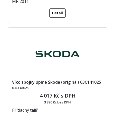
MR 2011…
Detail
Víko spojky úplné Škoda (originál) 03C141025
03C141025
4 017 Kč s DPH
3 320 Kč bez DPH
Přítlačný talíř