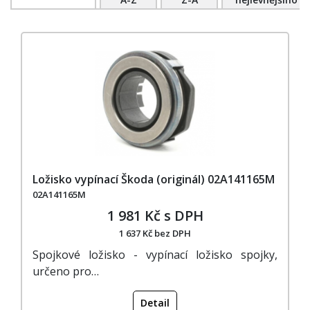
Ložisko vypínací Škoda (originál) 02A141165M
02A141165M
1 981 Kč s DPH
1 637 Kč bez DPH
Spojkové ložisko - vypínací ložisko spojky,
určeno pro…
Detail