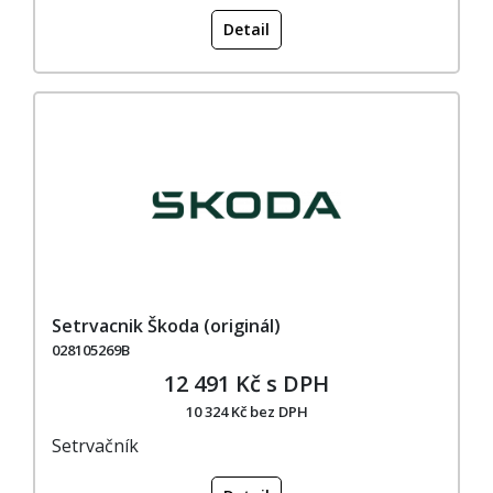
Detail
Setrvacnik Škoda (originál)
028105269B
12 491 Kč s DPH
10 324 Kč bez DPH
Setrvačník