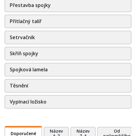
Přestavba spojky
Přítlačný talíř
Setrvačník
Skříň spojky
Spojková lamela
Těsnění
Vypínací ložisko
Název
Název
Od
Doporučené
A-Z
Z-A
nejlevnějšího