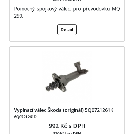
Pomocný spojkový válec, pro převodovku MQ
250.
Detail
Vypínací válec Škoda (originál) 5Q0721261K
6Q0721261D
992 Kč s DPH
820 Kč bez DPH