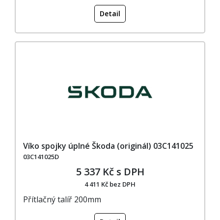
Detail
Víko spojky úplné Škoda (originál) 03C141025
03C141025D
5 337 Kč s DPH
4 411 Kč bez DPH
Přítlačný talíř 200mm