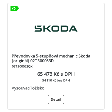
Převodovka 5-stupňová mechanic Škoda
(originál) 02T300053D
02T300052QX
65 473 Kč s DPH
54 110 Kč bez DPH
Vysouvací ložisko
Detail