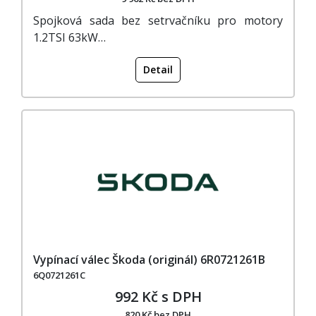
Spojková sada bez setrvačníku pro motory
1.2TSI 63kW…
Detail
Vypínací válec Škoda (originál) 6R0721261B
6Q0721261C
992 Kč s DPH
820 Kč bez DPH