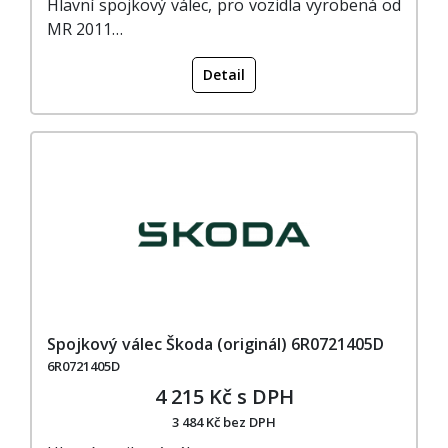
Hlavní spojkový válec, pro vozidla vyrobená od
MR 2011…
Detail
Spojkový válec Škoda (originál) 6R0721405D
6R0721405D
4 215 Kč s DPH
3 484 Kč bez DPH