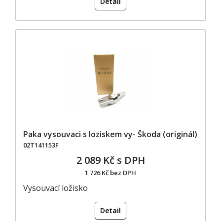
Detail
Paka vysouvaci s loziskem vy- Škoda (originál)
02T141153F
2 089 Kč s DPH
1 726 Kč bez DPH
Vysouvací ložisko
Detail