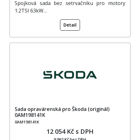
Spojková sada bez setrvačníku pro motory
1.2TSI 63kW…
Detail
Sada opravárenská pro Škoda (originál)
0AM198141K
0AM198141K
12 054 Kč s DPH
9 962 Kč bez DPH