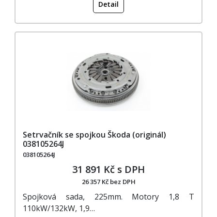
Detail
Setrvačník se spojkou Škoda (originál)
038105264J
038105264J
31 891 Kč s DPH
26 357 Kč bez DPH
Spojková sada, 225mm. Motory 1,8 T
110kW/132kW, 1,9…