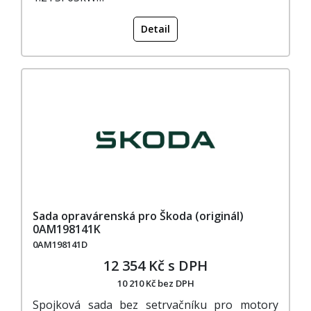
Detail
Sada opravárenská pro Škoda (originál)
0AM198141K
0AM198141D
12 354 Kč s DPH
10 210 Kč bez DPH
Spojková sada bez setrvačníku pro motory