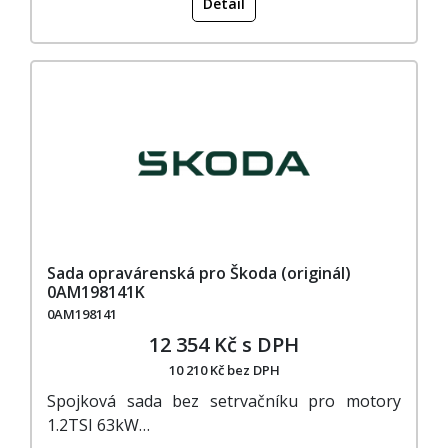
Detail
Sada opravárenská pro Škoda (originál)
0AM198141K
0AM198141
12 354 Kč s DPH
10 210 Kč bez DPH
Spojková sada bez setrvačníku pro motory
1.2TSI 63kW…