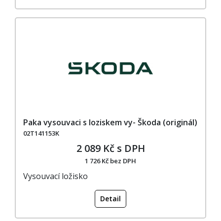
Paka vysouvaci s loziskem vy- Škoda (originál)
02T141153K
2 089 Kč s DPH
1 726 Kč bez DPH
Vysouvací ložisko
Detail