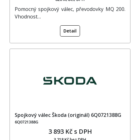
Pomocný spojkový válec, převodovky MQ 200.
Vhodnost…
Detail
Spojkový válec Škoda (originál) 6Q0721388G
6Q0721388G
3 893 Kč s DPH
3 218 Kč bez DPH