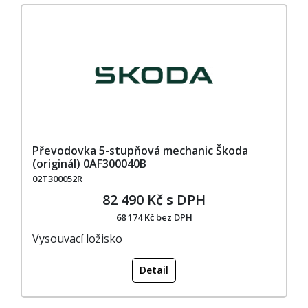
Převodovka 5-stupňová mechanic Škoda
(originál) 0AF300040B
02T300052R
82 490 Kč s DPH
68 174 Kč bez DPH
Vysouvací ložisko
Detail