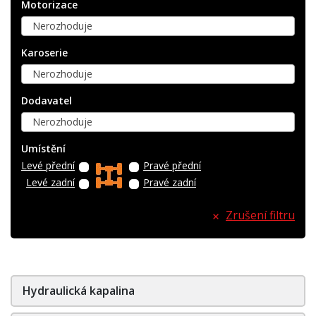
Motorizace
Nerozhoduje
Karoserie
Nerozhoduje
Dodavatel
Nerozhoduje
Umístění
Levé přední
Pravé přední
Levé zadní
Pravé zadní
Zrušení filtru
Hydraulická kapalina