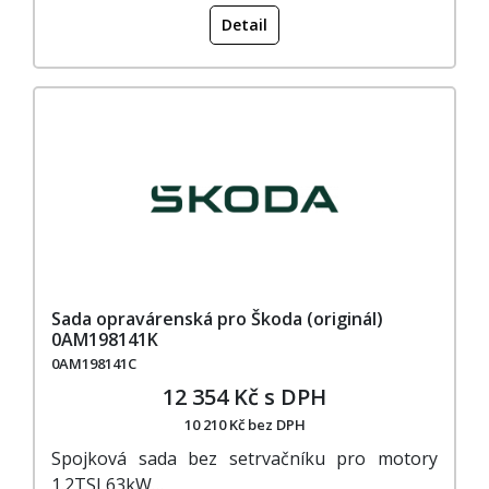
Detail
Sada opravárenská pro Škoda (originál)
0AM198141K
0AM198141C
12 354 Kč s DPH
10 210 Kč bez DPH
Spojková sada bez setrvačníku pro motory
1.2TSI 63kW…