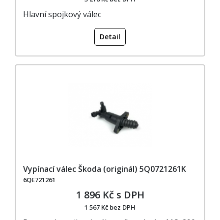
Hlavní spojkový válec
Detail
Vypínací válec Škoda (originál) 5Q0721261K
6QE721261
1 896 Kč s DPH
1 567 Kč bez DPH