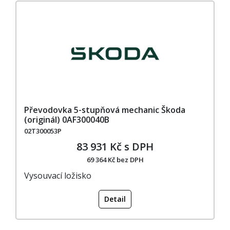
Převodovka 5-stupňová mechanic Škoda
(originál) 0AF300040B
02T300053P
83 931 Kč s DPH
69 364 Kč bez DPH
Vysouvací ložisko
Detail