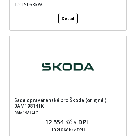
1.2TSI 63kW…
Detail
Sada opravárenská pro Škoda (originál)
0AM198141K
0AM198141G
12 354 Kč s DPH
10 210 Kč bez DPH