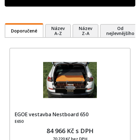
Název
Název
Od
Doporučené
A-Z
Z-A
nejlevnějšího
EGOE vestavba Nestboard 650
E650
84 966 Kč s DPH
70 220 Kč bez DPH