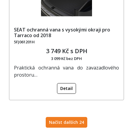
SEAT ochranná vana s vysokými okraji pro
Tarraco od 2018
5FJ061201H
3 749 Kč s DPH
3 099 Kč bez DPH
Praktická ochranná vana do zavazadlového
prostoru…
Detail
Načíst dalších 24