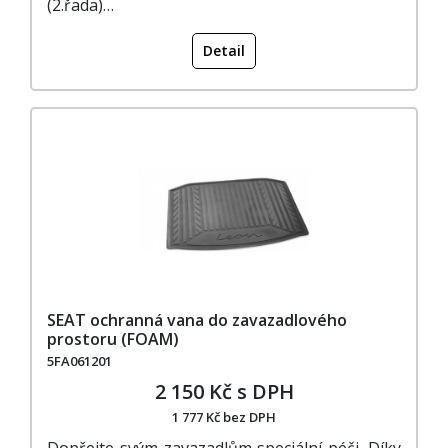
(2.řada)…
Detail
SEAT ochranná vana do zavazadlového
prostoru (FOAM)
5FA061201
2 150 Kč s DPH
1 777 Kč bez DPH
Dopřejte svým zavazadlům speciální péči. Díky