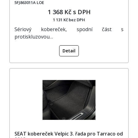
5FJ863011A LOE
1 368 Kč s DPH
1 131 Kč bez DPH
Sériový kobereček, spodní část s
protiskluzovou…
Detail
SEAT kobereček Velpic 3. řada pro Tarraco od