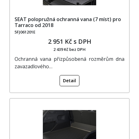
SEAT polopružná ochranná vana (7 míst) pro
Tarraco od 2018
5FJ061201E
2 951 Kč s DPH
2 439 Kč bez DPH
Ochranná vana přizpůsobená rozměrům dna
zavazadlového…
Detail