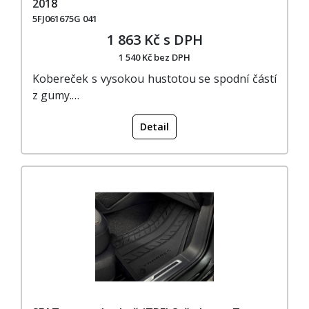
2018
5FJ061675G 041
1 863 Kč s DPH
1 540 Kč bez DPH
Kobereček s vysokou hustotou se spodní částí
z gumy.…
Detail