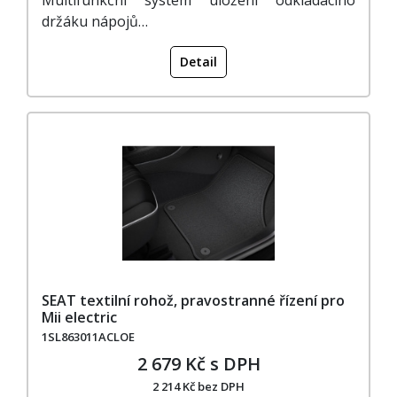
držáku nápojů…
Detail
SEAT textilní rohož, pravostranné řízení pro
Mii electric
1SL863011ACLOE
2 679 Kč s DPH
2 214 Kč bez DPH