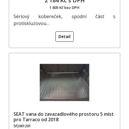
2 184 Kč s DPH
1 805 Kč bez DPH
Sériový kobereček, spodní část s
protiskluzovou…
Detail
SEAT vana do zavazadlového prostoru 5 míst
pro Tarraco od 2018
5FJ061201