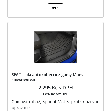
Detail
SEAT sada autokoberců z gumy Mhev
5FB061500B 041
2 295 Kč s DPH
1 897 Kč bez DPH
Gumová rohož, spodní část s protiskluzovou
úpravou, s…