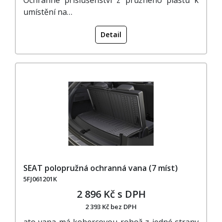
umístění na…
Detail
SEAT polopružná ochranná vana (7 míst)
5FJ061201K
2 896 Kč s DPH
2 393 Kč bez DPH
ato vana má kobercovou rohož z jedné strany