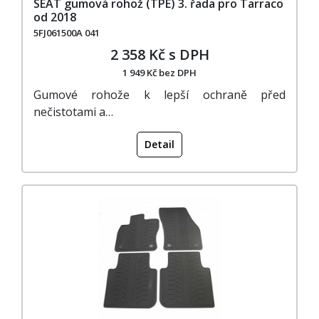
SEAT gumová rohož (TPE) 3. řada pro Tarraco
od 2018
5FJ061500A 041
2 358 Kč s DPH
1 949 Kč bez DPH
Gumové rohože k lepší ochraně před
nečistotami a…
Detail