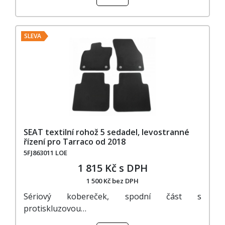
SLEVA
SEAT textilní rohož 5 sedadel, levostranné
řízení pro Tarraco od 2018
5FJ863011 LOE
1 815 Kč s DPH
1 500 Kč bez DPH
Sériový kobereček, spodní část s
protiskluzovou…