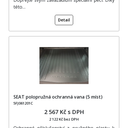
této…
Detail
SEAT polopružná ochranná vana (5 míst)
5FJ061201C
2 567 Kč s DPH
2 122 Kč bez DPH
Ochranné příslušenství z pružného plastu k