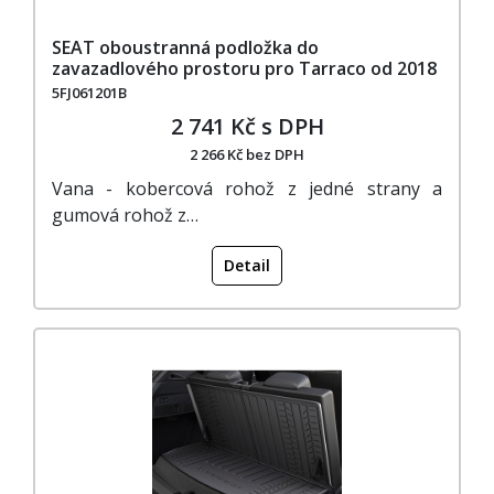
SEAT oboustranná podložka do
zavazadlového prostoru pro Tarraco od 2018
5FJ061201B
2 741 Kč s DPH
2 266 Kč bez DPH
Vana - kobercová rohož z jedné strany a
gumová rohož z…
Detail