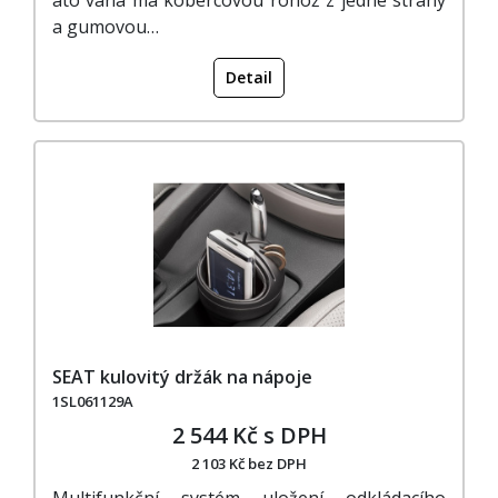
a gumovou…
Detail
SEAT kulovitý držák na nápoje
1SL061129A
2 544 Kč s DPH
2 103 Kč bez DPH
Multifunkční systém uložení odkládacího