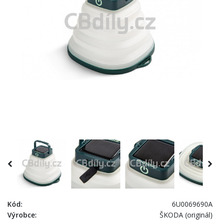
Kód:
6U0069690A
Výrobce:
ŠKODA (originál)