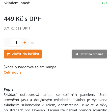
Skladem ihned:
3 ks
449 Kč s DPH
371 Kč bez DPH
-
+
ks
Vložit do košíku
Dotaz na produkt
Škoda outdoorová solární lampa
Celý popis
Popis:
Skládací outdoorová lampa se solárním panelem, třemi
úrovněmi jasu a dotykovým ovládáním. Svítilna je vybavena
skládacím silikonovým kuželem, odnímatelnou rukojetí a očky
po stranách pro zavěšení. Lampu lze nabíjet pomocí solárního