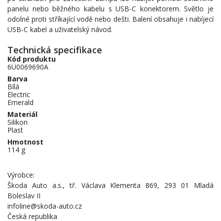
panelu nebo běžného kabelu s USB-C konektorem. Světlo je
odolné proti stříkající vodě nebo dešti. Balení obsahuje i nabíjecí
USB-C kabel a uživatelský návod.
Technická specifikace
Kód produktu
6U0069690A
Barva
Bílá
Electric
Emerald
Materiál
Silikon
Plast
Hmotnost
114 g
Výrobce:
Škoda Auto a.s., tř. Václava Klementa 869, 293 01 Mladá
Boleslav II
infoline@skoda-auto.cz
Česká republika