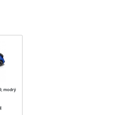
9, modrý
H