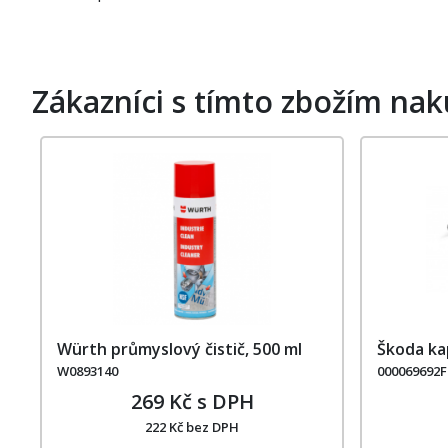
Zákazníci s tímto zbožím nak
Würth průmyslový čistič, 500 ml
Škoda ka
W0893140
000069692F
269 Kč s DPH
222 Kč bez DPH