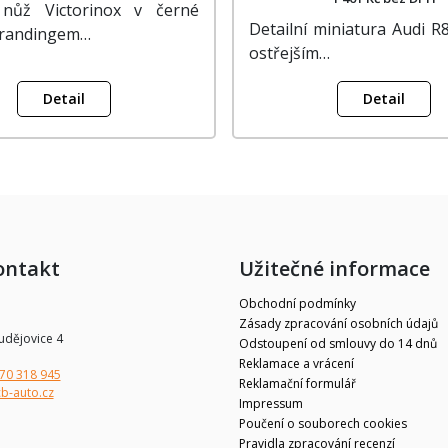
 nůž Victorinox v černé
Detailní miniatura Audi R
brandingem…
ostřejším…
Detail
Detail
ontakt
Užitečné informace
Obchodní podmínky
Zásady zpracování osobních údajů
udějovice 4
Odstoupení od smlouvy do 14 dnů
Reklamace a vrácení
70 318 945
Reklamační formulář
b-auto.cz
Impressum
Poučení o souborech cookies
Pravidla zpracování recenzí