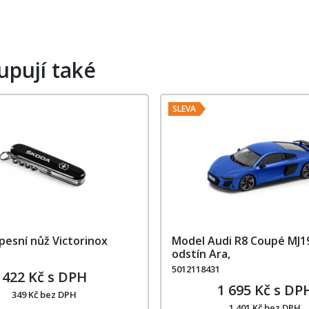
upují také
SLEVA
pesní nůž Victorinox
Model Audi R8 Coupé MJ1
odstín Ara,
5012118431
422 Kč s DPH
1 695 Kč s DP
349 Kč bez DPH
1 401 Kč bez DPH