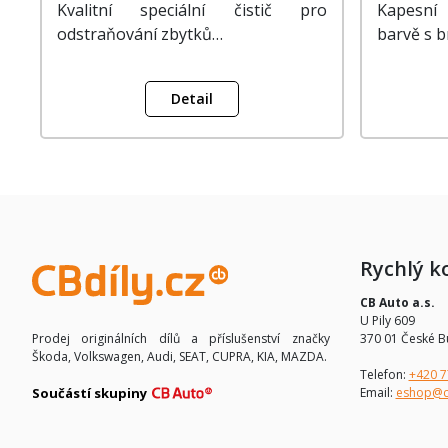
Kvalitní speciální čistič pro
Kapesní
odstraňování zbytků…
barvě s 
Detail
Rychlý k
CB Auto a.s.
U Pily 609
370 01 České B
Prodej originálních dílů a příslušenství značky
Škoda, Volkswagen, Audi, SEAT, CUPRA, KIA, MAZDA.
Telefon:
+420 7
Email:
eshop@c
Součástí skupiny