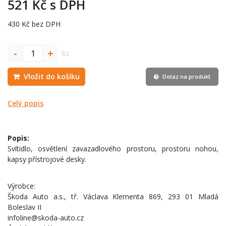
521 Kč s DPH
430 Kč bez DPH
-
+
ks
Vložit do košíku
Dotaz na produkt
Celý popis
Popis:
Svítidlo, osvětlení zavazadlového prostoru, prostoru nohou,
kapsy přístrojové desky.
Výrobce:
Škoda Auto a.s., tř. Václava Klementa 869, 293 01 Mladá
Boleslav II
infoline@skoda-auto.cz