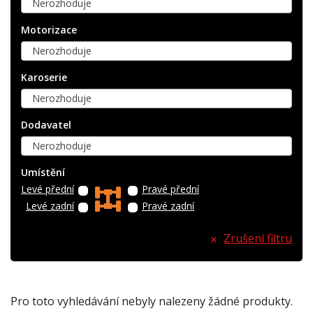
Nerozhoduje
Motorizace
Nerozhoduje
Karoserie
Nerozhoduje
Dodavatel
Nerozhoduje
Umístění
Levé přední
Pravé přední
Levé zadní
Pravé zadní
Zrušení filtru
Pro toto vyhledávání nebyly nalezeny žádné produkty.