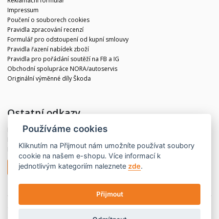
Reklamační formulář
Impressum
Poučení o souborech cookies
Pravidla zpracování recenzí
Formulář pro odstoupení od kupní smlouvy
Pravidla řazení nabídek zboží
Pravidla pro pořádání soutěží na FB a IG
Obchodní spolupráce NORA/autoservis
Originální výměnné díly Škoda
Ostatní odkazy
Používáme cookies
Blog
Kontakt
Kliknutím na
Přijmout
nám umožníte používat soubory
Partneři
cookie na našem e-shopu. Více informací k
jednotlivým kategoriím naleznete
zde
.
Odstoupit od smlouvy
Přijmout
© 2020 CBdíly.cz
Vytvořilo INIZIO Internet Media s.r.o.