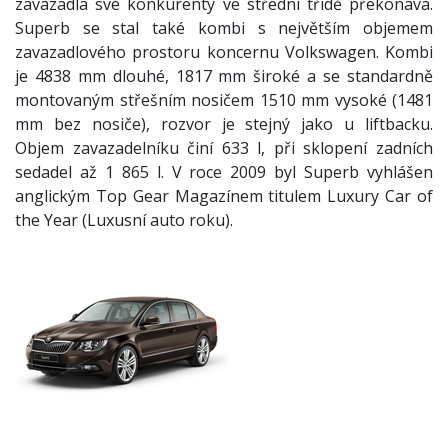
zavazadla své konkurenty ve střední třídě překonává.
Superb se stal také kombi s největším objemem
zavazadlového prostoru koncernu Volkswagen. Kombi
je 4838 mm dlouhé, 1817 mm široké a se standardně
montovaným střešním nosičem 1510 mm vysoké (1481
mm bez nosiče), rozvor je stejný jako u liftbacku.
Objem zavazadelníku činí 633 l, při sklopení zadních
sedadel až 1 865 l. V roce 2009 byl Superb vyhlášen
anglickým Top Gear Magazínem titulem Luxury Car of
the Year (Luxusní auto roku).