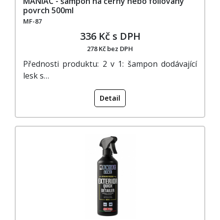
MANIAC - šampon na černý nebo foliovaný
povrch 500ml
MF-87
336 Kč s DPH
278 Kč bez DPH
Přednosti produktu: 2 v 1: šampon dodávající
lesk s…
Detail