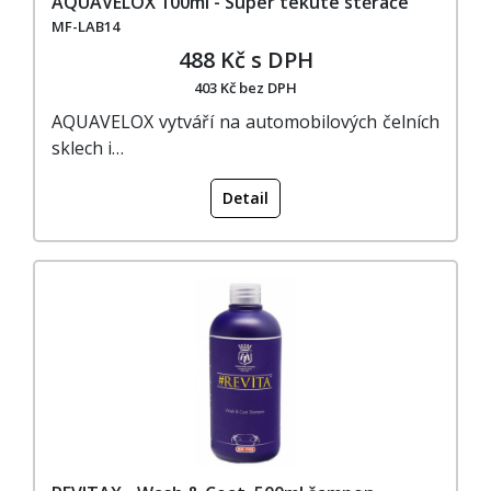
AQUAVELOX 100ml - Super tekuté stěrače
MF-LAB14
488 Kč s DPH
403 Kč bez DPH
AQUAVELOX vytváří na automobilových čelních
sklech i…
Detail