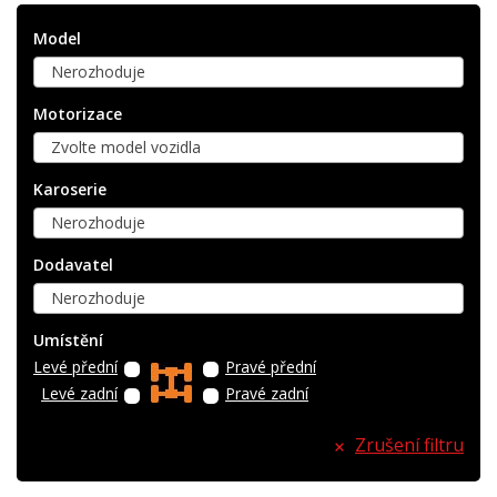
Model
Nerozhoduje
Motorizace
Zvolte model vozidla
Karoserie
Nerozhoduje
Dodavatel
Nerozhoduje
Umístění
Levé přední
Pravé přední
Levé zadní
Pravé zadní
Zrušení filtru