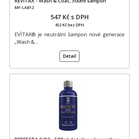
REVITAX - Wash & Coat, 500ml šampon
MF-LAB12
547 Kč s DPH
452 Kč bez DPH
EVÌTAX® je neutrální šampon nové generace
„Wash &…
Detail