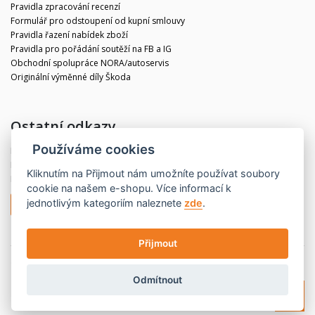
Pravidla zpracování recenzí
Formulář pro odstoupení od kupní smlouvy
Pravidla řazení nabídek zboží
Pravidla pro pořádání soutěží na FB a IG
Obchodní spolupráce NORA/autoservis
Originální výměnné díly Škoda
Ostatní odkazy
Používáme cookies
Blog
Kontakt
Kliknutím na
Přijmout
nám umožníte používat soubory
Partneři
cookie na našem e-shopu. Více informací k
jednotlivým kategoriím naleznete
zde
.
Odstoupit od smlouvy
Přijmout
© 2020 CBdíly.cz
Vytvořilo INIZIO Internet Media s.r.o.
Odmítnout