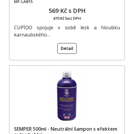
MF-LAB15
569 Kč s DPH
470 Kč bez DPH
CUPÌDO spojuje v sobě lesk a hloubku
karnaubského…
Detail
SEMPER 500ml - Neutrální šampon s efektem