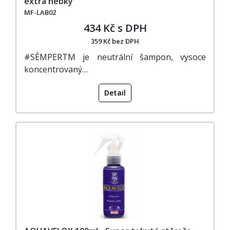
extra hebký
MF-LAB02
434 Kč s DPH
359 Kč bez DPH
#SÈMPERTM je neutrální šampon, vysoce
koncentrovaný…
Detail