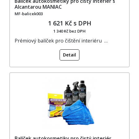
Balíček autokosmetiky pro čistý interiér s
Alcantarou MANIAC
MF-balicek003
1 621 Kč s DPH
1 340 Kč bez DPH
Prémiový balíček pro čištění interiéru …
Detail
Balíček autokosmetiky pro čistý interiér