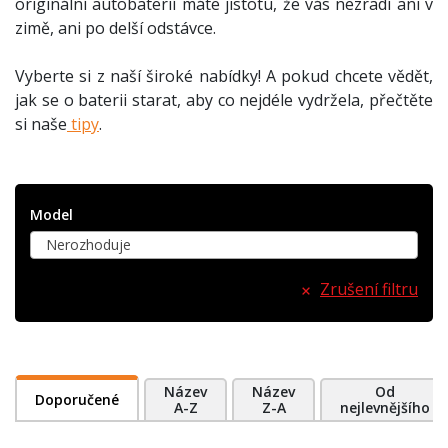
originální autobaterií máte jistotu, že vás nezradí ani v
zimě, ani po delší odstávce.
Vyberte si z naší široké nabídky! A pokud chcete vědět,
jak se o baterii starat, aby co nejdéle vydržela, přečtěte
si naše
tipy
.
Model
Nerozhoduje
Zrušení filtru
Název
Název
Od
Doporučené
A-Z
Z-A
nejlevnějšího