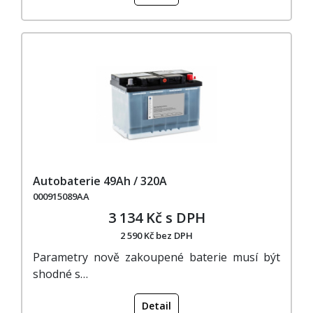
Autobaterie 49Ah / 320A
000915089AA
3 134 Kč s DPH
2 590 Kč bez DPH
Parametry nově zakoupené baterie musí být
shodné s…
Detail