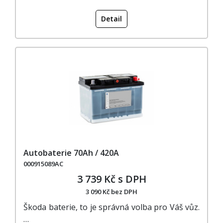
Detail
Autobaterie 70Ah / 420A
000915089AC
3 739 Kč s DPH
3 090 Kč bez DPH
Škoda baterie, to je správná volba pro Váš vůz.
…