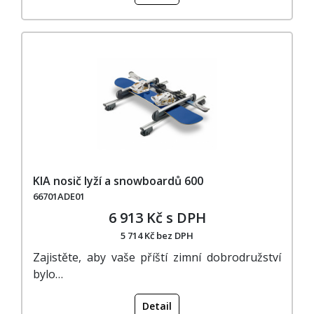
KIA nosič lyží a snowboardů 600
66701ADE01
6 913 Kč s DPH
5 714 Kč bez DPH
Zajistěte, aby vaše příští zimní dobrodružství
bylo…
Detail