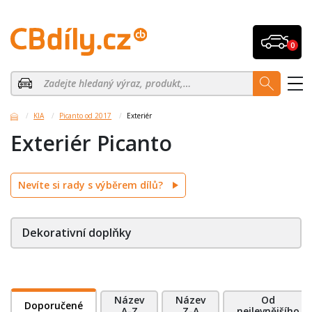
0
KIA
Picanto od 2017
Exteriér
Exteriér Picanto
Nevíte si rady s výběrem dílů?
Dekorativní doplňky
Název
Název
Od
Doporučené
A-Z
Z-A
nejlevnějšího