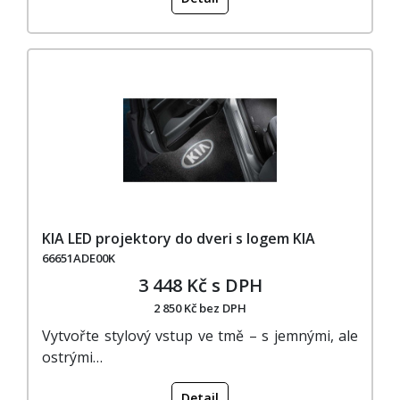
KIA LED projektory do dveri s logem KIA
66651ADE00K
3 448 Kč s DPH
2 850 Kč bez DPH
Vytvořte stylový vstup ve tmě – s jemnými, ale
ostrými…
Detail