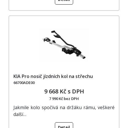
KIA Pro nosič jízdních kol na střechu
66700ADE00
9 668 Kč s DPH
7 990 Kč bez DPH
Jakmile kolo spočívá na držáku rámu, veškeré
další…
Detail