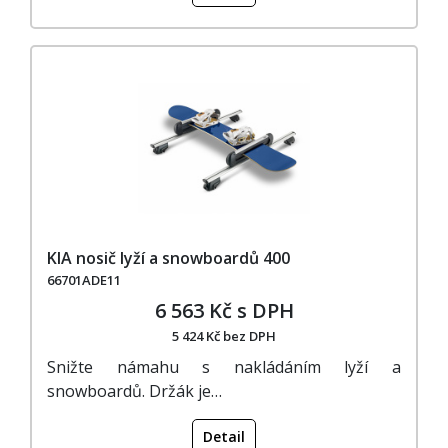
KIA nosič lyží a snowboardů 400
66701ADE11
6 563 Kč s DPH
5 424 Kč bez DPH
Snižte námahu s nakládáním lyží a
snowboardů. Držák je…
Detail