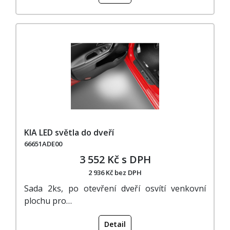
KIA LED světla do dveří
66651ADE00
3 552 Kč s DPH
2 936 Kč bez DPH
Sada 2ks, po otevření dveří osvítí venkovní
plochu pro…
Detail