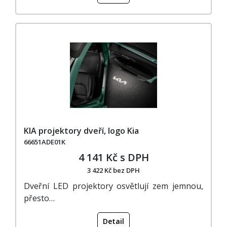
KIA projektory dveří, logo Kia
66651ADE01K
4 141 Kč s DPH
3 422 Kč bez DPH
Dveřní LED projektory osvětlují zem jemnou,
přesto…
Detail