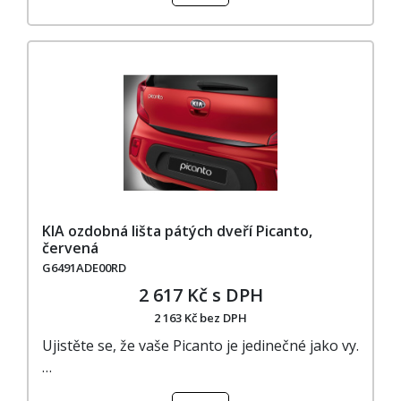
KIA ozdobná lišta pátých dveří Picanto,
červená
G6491ADE00RD
2 617 Kč s DPH
2 163 Kč bez DPH
Ujistěte se, že vaše Picanto je jedinečné jako vy.
…