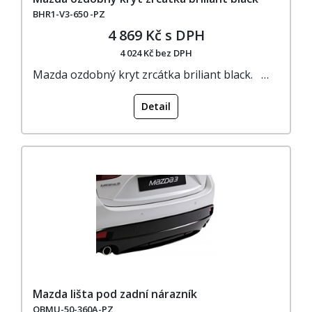
BHR1-V3-650 -PZ
4 869 Kč s DPH
4 024 Kč bez DPH
Mazda ozdobný kryt zrcátka briliant black. …
Detail
Mazda lišta pod zadní nárazník
QBMU-50-360A-PZ