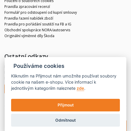
Poučení o souborech cookies
Pravidla zpracování recenzí
Formulář pro odstoupení od kupní smlouvy
Pravidla řazení nabídek zboží
Pravidla pro pořádání soutěží na FB a IG
Obchodní spolupráce NORA/autoservis
Originální výměnné díly Škoda
Ostatní odkazy
Používáme cookies
Blog
Kontakt
Kliknutím na
Přijmout
nám umožníte používat soubory
Partneři
cookie na našem e-shopu. Více informací k
jednotlivým kategoriím naleznete
zde
.
Odstoupit od smlouvy
Přijmout
© 2020 CBdíly.cz
Vytvořilo INIZIO Internet Media s.r.o.
Odmítnout