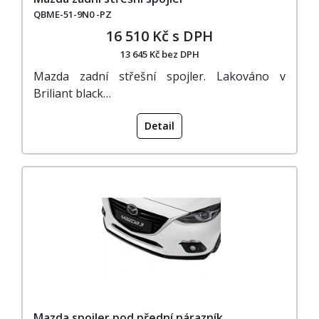
QBME-51-9N0 -PZ
16 510 Kč s DPH
13 645 Kč bez DPH
Mazda zadní střešní spojler. Lakováno v
Briliant black…
Detail
Mazda spoiler pod přední nárazník