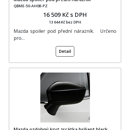
QBME-50-AH0B-PZ
16 509 Kč s DPH
13 644 Kč bez DPH
Mazda spoiler pod přední nárazník. Určeno
pro…
Detail
Mazda ozdobný kryt zrcátka briliant black