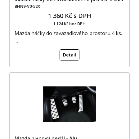
BHN9-V0-52X
1 360 Kč s DPH
1 124 Kč bez DPH
Mazda háčky do zavazadlového prostoru 4 ks.
…
Detail
Mazda plynový pedál - Alu