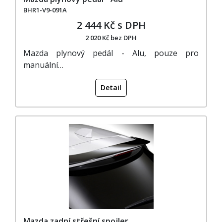
BHR1-V9-091A
2 444 Kč s DPH
2 020 Kč bez DPH
Mazda plynový pedál - Alu, pouze pro
manuální…
Detail
Mazda zadní střešní spojler