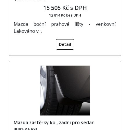
15 505 Kč s DPH
12 814 Kč bez DPH
Mazda boční prahové lišty - venkovní.
Lakováno v…
Detail
Mazda zástěrky kol, zadní pro sedan
BHR1-V3-460