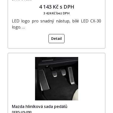
4 143 Kč s DPH
3 424 Kč bez DPH
LED logo pro snadný nástup, bílé LED CX-30
logo. …
Detail
Mazda hliníková sada pedálů
DFR5-V9-090