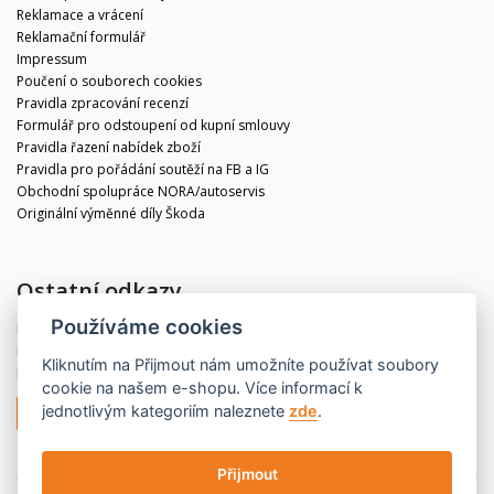
Reklamace a vrácení
Reklamační formulář
Impressum
Poučení o souborech cookies
Pravidla zpracování recenzí
Formulář pro odstoupení od kupní smlouvy
Pravidla řazení nabídek zboží
Pravidla pro pořádání soutěží na FB a IG
Obchodní spolupráce NORA/autoservis
Originální výměnné díly Škoda
Ostatní odkazy
Používáme cookies
Blog
Kontakt
Kliknutím na
Přijmout
nám umožníte používat soubory
Partneři
cookie na našem e-shopu. Více informací k
jednotlivým kategoriím naleznete
zde
.
Odstoupit od smlouvy
Přijmout