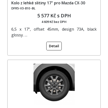
Kolo z lehké slitiny 17" pro Mazda CX-30
DFR5-V3-810 -BL
5 577 Kč s DPH
4 609 Kč bez DPH
6,5 x 17", offset 45mm, design 73A, black
glossy. …
Detail