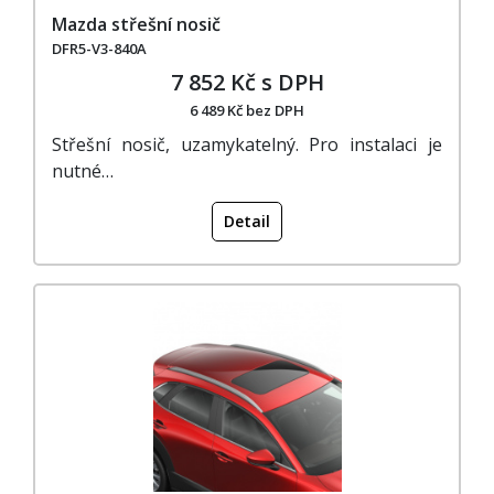
Mazda střešní nosič
DFR5-V3-840A
7 852 Kč s DPH
6 489 Kč bez DPH
Střešní nosič, uzamykatelný. Pro instalaci je
nutné…
Detail