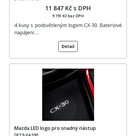
11 847 Kč s DPH
9 791 Kč bez DPH
4 kusy s podsvětleným logem CX-30. Bateriové
napájení …
Detail
Mazda LED logo pro snadný nástup
DFT9-V4-590