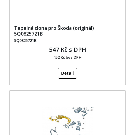
Tepelná clona pro Škoda (originál)
5Q0825721B
5Q0825721B
547 Kč s DPH
452 Kč bez DPH
Detail