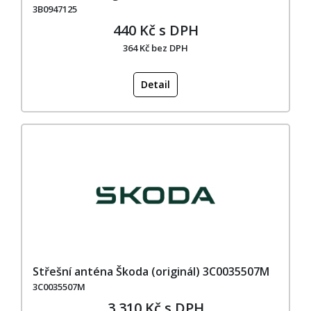
3B0947125
440 Kč s DPH
364 Kč bez DPH
Detail
Střešní anténa Škoda (originál) 3C0035507M
3C0035507M
3 310 Kč s DPH