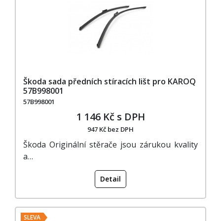
Škoda sada předních stíracích lišt pro KAROQ
57B998001
57B998001
1 146 Kč s DPH
947 Kč bez DPH
Škoda Originální stěrače jsou zárukou kvality
a…
Detail
SLEVA