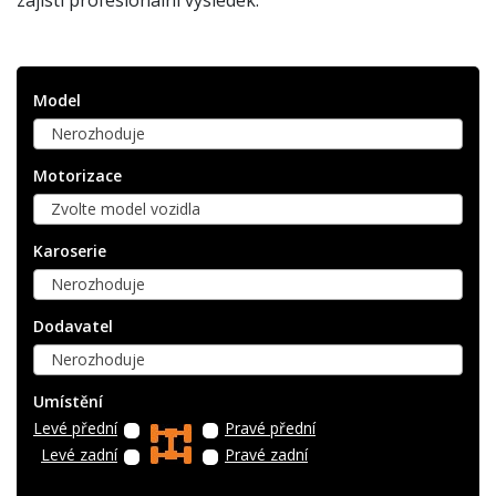
Model
Nerozhoduje
Motorizace
Zvolte model vozidla
Karoserie
Nerozhoduje
Dodavatel
Nerozhoduje
Umístění
Levé přední
Pravé přední
Levé zadní
Pravé zadní