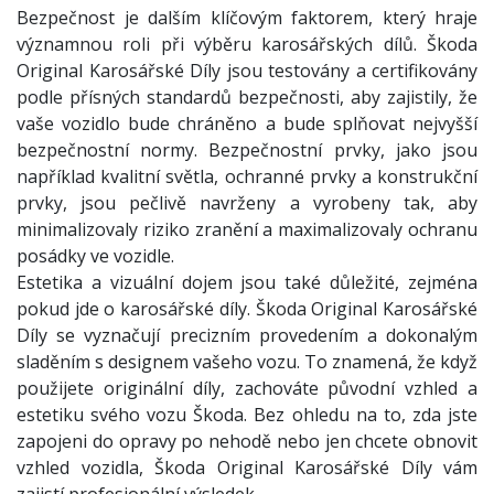
Bezpečnost je dalším klíčovým faktorem, který hraje
významnou roli při výběru karosářských dílů. Škoda
Original Karosářské Díly jsou testovány a certifikovány
podle přísných standardů bezpečnosti, aby zajistily, že
vaše vozidlo bude chráněno a bude splňovat nejvyšší
bezpečnostní normy. Bezpečnostní prvky, jako jsou
například kvalitní světla, ochranné prvky a konstrukční
prvky, jsou pečlivě navrženy a vyrobeny tak, aby
minimalizovaly riziko zranění a maximalizovaly ochranu
posádky ve vozidle.
Estetika a vizuální dojem jsou také důležité, zejména
pokud jde o karosářské díly. Škoda Original Karosářské
Díly se vyznačují precizním provedením a dokonalým
sladěním s designem vašeho vozu. To znamená, že když
použijete originální díly, zachováte původní vzhled a
estetiku svého vozu Škoda. Bez ohledu na to, zda jste
zapojeni do opravy po nehodě nebo jen chcete obnovit
vzhled vozidla, Škoda Original Karosářské Díly vám
zajistí profesionální výsledek.