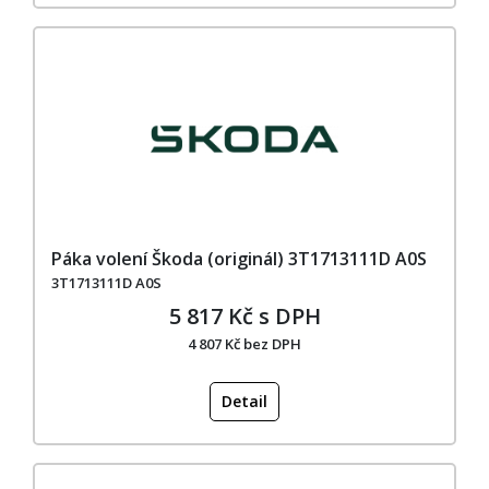
Páka volení Škoda (originál) 3T1713111D A0S
3T1713111D A0S
5 817 Kč s DPH
4 807 Kč bez DPH
Detail