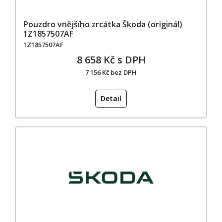
Pouzdro vnějšího zrcátka Škoda (originál)
1Z1857507AF
1Z1857507AF
8 658 Kč s DPH
7 156 Kč bez DPH
Detail