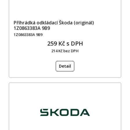
Příhrádká odkládací Škoda (originál)
1Z0863383A 9B9
1Z0863383A 9B9
259 Kč s DPH
214 Kč bez DPH
Detail