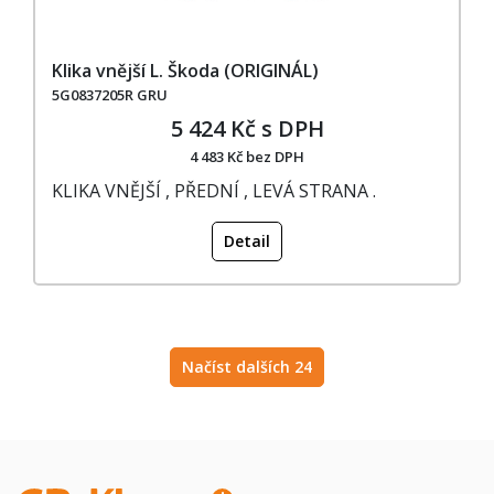
Klika vnější L. Škoda (ORIGINÁL)
5G0837205R GRU
5 424 Kč s DPH
4 483 Kč bez DPH
KLIKA VNĚJŠÍ , PŘEDNÍ , LEVÁ STRANA .
Detail
Načíst dalších 24