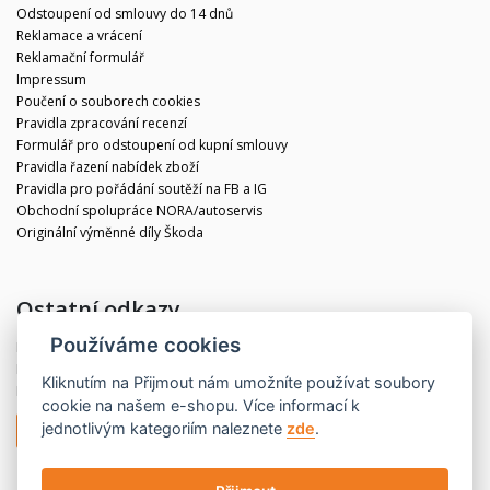
Odstoupení od smlouvy do 14 dnů
Reklamace a vrácení
Reklamační formulář
Impressum
Poučení o souborech cookies
Pravidla zpracování recenzí
Formulář pro odstoupení od kupní smlouvy
Pravidla řazení nabídek zboží
Pravidla pro pořádání soutěží na FB a IG
Obchodní spolupráce NORA/autoservis
Originální výměnné díly Škoda
Ostatní odkazy
Používáme cookies
Blog
Kontakt
Kliknutím na
Přijmout
nám umožníte používat soubory
Partneři
cookie na našem e-shopu. Více informací k
jednotlivým kategoriím naleznete
zde
.
Odstoupit od smlouvy