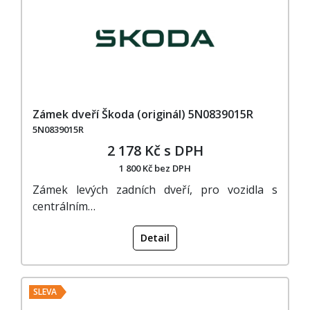
Zámek dveří Škoda (originál) 5N0839015R
5N0839015R
2 178 Kč s DPH
1 800 Kč bez DPH
Zámek levých zadních dveří, pro vozidla s
centrálním…
Detail
SLEVA