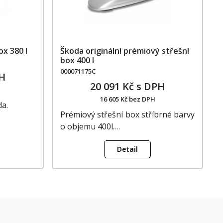
ox 380 l
Škoda originální prémiový střešní
box 400 l
000071175C
PH
20 091 Kč s DPH
16 605 Kč bez DPH
da.
Prémiový střešní box stříbrné barvy
o objemu 400l.…
Detail