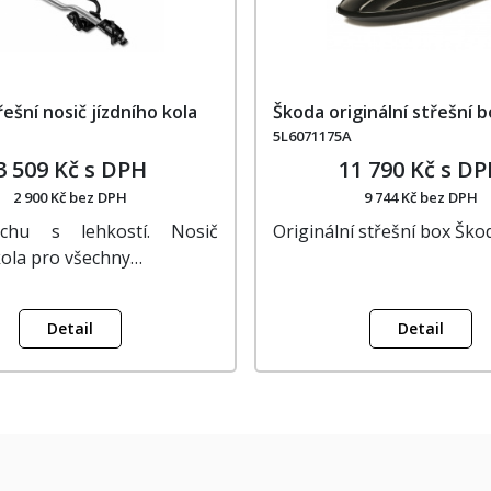
ešní nosič jízdního kola
Škoda originální střešní b
5L6071175A
3 509 Kč s DPH
11 790 Kč s D
2 900 Kč bez DPH
9 744 Kč bez DPH
chu s lehkostí. Nosič
Originální střešní box Ško
kola pro všechny…
Detail
Detail