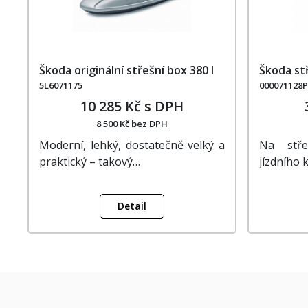
Škoda originální střešní box 380 l
Škoda stř
5L6071175
000071128P
10 285 Kč s DPH
8 500 Kč bez DPH
Moderní, lehký, dostatečně velký a
Na stře
praktický – takový…
jízdního 
Detail