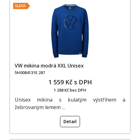
SLEVA
VW mikina modrá XXL Unisex
5H0084131E 287
1 559 Kč s DPH
1 288 Kč bez DPH
Unisex mikina s kulatým výstřihem a
žebrovaným lemem …
Detail