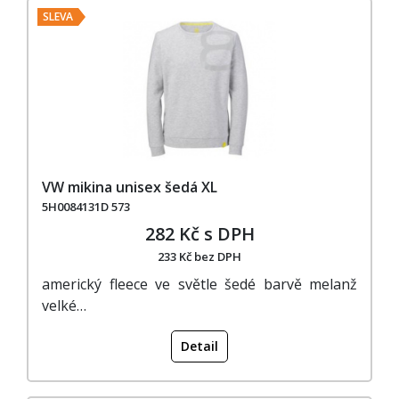
SLEVA
VW mikina unisex šedá XL
5H0084131D 573
282 Kč s DPH
233 Kč bez DPH
americký fleece ve světle šedé barvě melanž
velké…
Detail