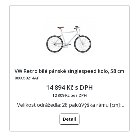
VW Retro bílé pánské singlespeed kolo, 58 cm
000050214AF
14 894 Kč s DPH
12 309 Kč bez DPH
Velikost odrážedla: 28 palcůVýška rámu [cm]:…
Detail