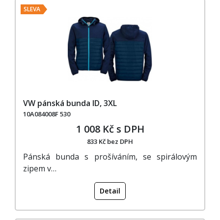
SLEVA
VW pánská bunda ID, 3XL
10A084008F 530
1 008 Kč s DPH
833 Kč bez DPH
Pánská bunda s prošíváním, se spirálovým
zipem v…
Detail