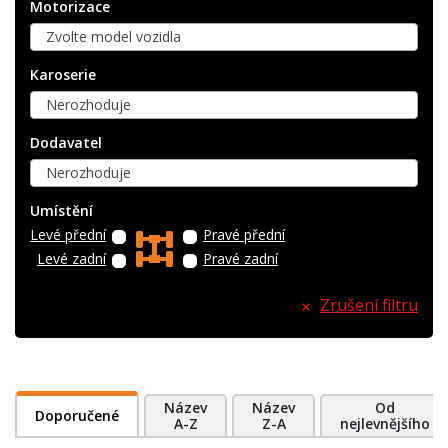
Motorizace
Zvolte model vozidla
Karoserie
Nerozhoduje
Dodavatel
Nerozhoduje
Umístění
Levé přední
Pravé přední
Levé zadní
Pravé zadní
Zrušení filtru
Název
Název
Od
Doporučené
A-Z
Z-A
nejlevnějšího