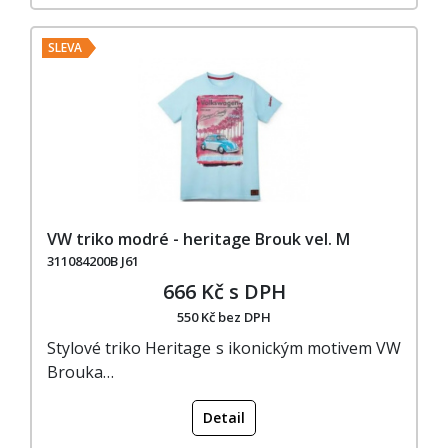
SLEVA
VW triko modré - heritage Brouk vel. M
311084200B J61
666 Kč s DPH
550 Kč bez DPH
Stylové triko Heritage s ikonickým motivem VW
Brouka…
Detail