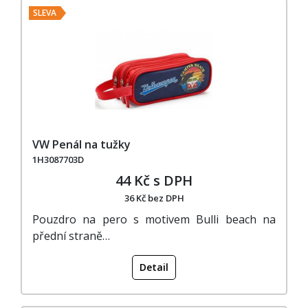
SLEVA
VW Penál na tužky
1H3087703D
44 Kč s DPH
36 Kč bez DPH
Pouzdro na pero s motivem Bulli beach na
přední straně…
Detail