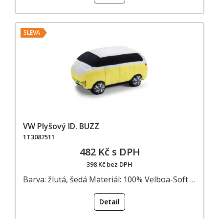
SLEVA
VW Plyšový ID. BUZZ
1T3087511
482 Kč s DPH
398 Kč bez DPH
Barva: žlutá, šedá Materiál: 100% Velboa-Soft …
Detail