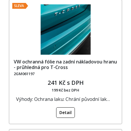
SLEVA
VW ochranná fólie na zadní nákladovou hranu
- průhledná pro T-Cross
2GM061197
241 Kč s DPH
199 Kč bez DPH
Výhody: Ochrana laku: Chrání původní lak…
Detail