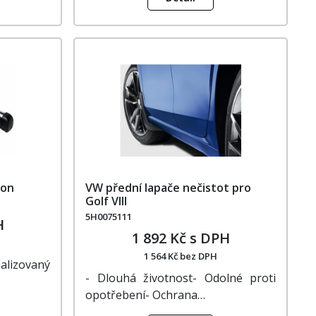
ron
VW přední lapače nečistot pro
Golf VIII
5H0075111
H
1 892 Kč s DPH
1 564 Kč bez DPH
lizovaný
- Dlouhá životnost- Odolné proti
opotřebení- Ochrana…