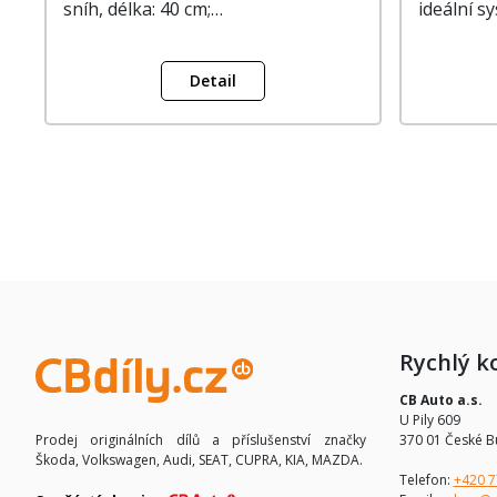
sníh, délka: 40 cm;…
ideální 
Detail
Rychlý k
CB Auto a.s.
U Pily 609
370 01 České B
Prodej originálních dílů a příslušenství značky
Škoda, Volkswagen, Audi, SEAT, CUPRA, KIA, MAZDA.
Telefon:
+420 7