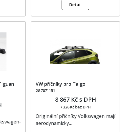
Detail
 Tiguan
VW příčníky pro Taigo
2G7071151
8 867 Kč s DPH
H
7 328 Kč bez DPH
Originální příčníky Volkswagen mají
lkswagen-
aerodynamicky…