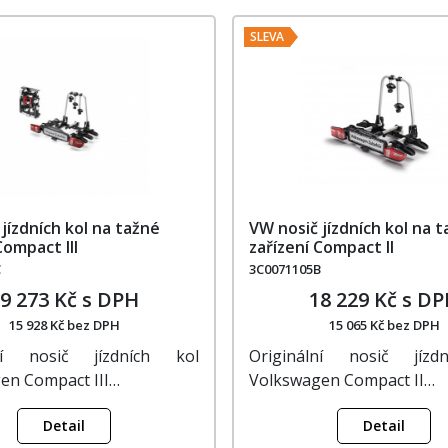
SLEVA
jízdních kol na tažné
VW nosič jízdních kol na 
Compact III
zařízení Compact II
C
3C0071105B
9 273 Kč s DPH
18 229 Kč s D
15 928 Kč bez DPH
15 065 Kč bez DPH
lní nosič jízdních kol
Originální nosič jízd
en Compact III…
Volkswagen Compact II…
Detail
Detail