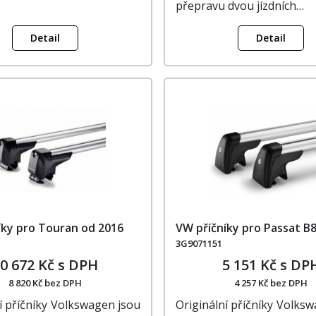
přepravu dvou jízdních…
Detail
Detail
íky pro Touran od 2016
VW příčníky pro Passat B
3G9071151
0 672 Kč s DPH
5 151 Kč s DP
8 820 Kč bez DPH
4 257 Kč bez DPH
í příčníky Volkswagen jsou
Originální příčníky Volks