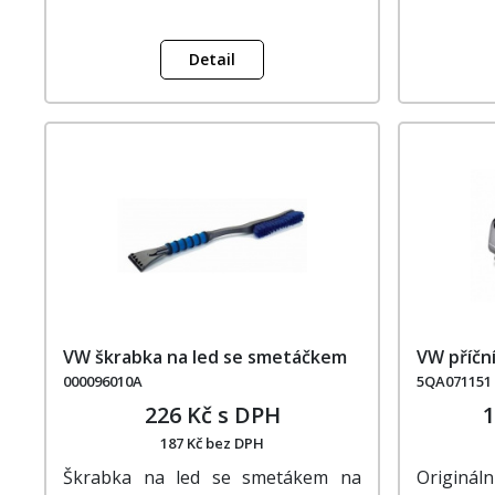
Detail
VW škrabka na led se smetáčkem
VW příčn
000096010A
5QA071151
226 Kč s DPH
1
187 Kč bez DPH
Škrabka na led se smetákem na
Origináln