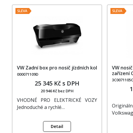
SLEVA
SLEVA
VW Zadní box pro nosič jízdních kol
VW nosič 
zařízení 
000071109D
3C0071105
25 345 Kč s DPH
1
20 946 Kč bez DPH
VHODNÉ PRO ELEKTRICKÉ VOZY
Originá
Jednoduché a rychlé…
Volkswag
Detail