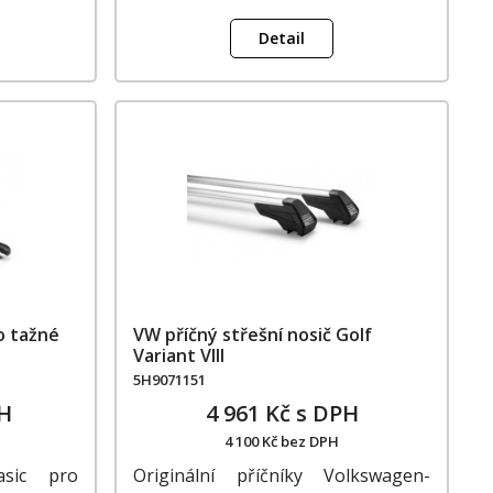
Detail
ro tažné
VW příčný střešní nosič Golf
Variant VIII
5H9071151
PH
4 961 Kč s DPH
4 100 Kč bez DPH
asic pro
Originální příčníky Volkswagen-