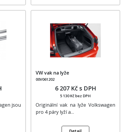
VW vak na lyže
00V061202
H
6 207 Kč s DPH
5 130 Kč bez DPH
wagen jsou
Originální vak na lyže Volkswagen
pro 4 páry lyží a…
Detail