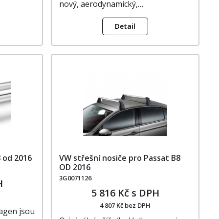
nový, aerodynamický,…
Detail
8 od 2016
VW střešní nosiče pro Passat B8
OD 2016
3G0071126
H
5 816 Kč s DPH
4 807 Kč bez DPH
wagen jsou