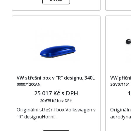
VW střešní box v "R" designu, 340L
VW příčn
000071200AN
2GV071151
25 017 Kč s DPH
1
20 675 Kč bez DPH
Originální střešní box Volkswagen v
Origináln
"R" designuHorní…
aerodyna