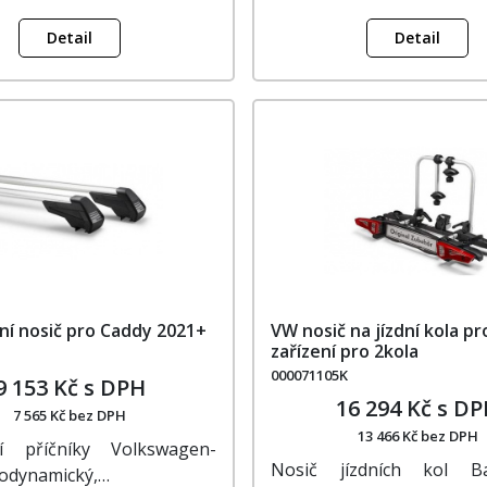
Detail
Detail
ní nosič pro Caddy 2021+
VW nosič na jízdní kola p
zařízení pro 2kola
000071105K
9 153 Kč s DPH
16 294 Kč s D
7 565 Kč bez DPH
13 466 Kč bez DPH
ní příčníky Volkswagen-
Nosič jízdních kol B
rodynamický,…