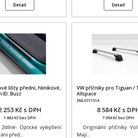
Detail
Detail
é lišty přední, hliníkové,
VW příčníky pro Tiguan /
 ID. Buzz
Allspace
5NL071151A
2 253 Kč s DPH
8 584 Kč s DP
1 862 Kč bez DPH
7 094 Kč bez DPH
 2dílné- Optické vylepšení
Originální příčníky Vo
rání před…
Mají…