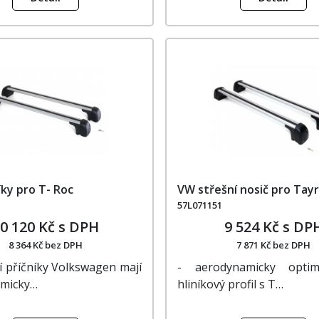
íky pro T- Roc
VW střešní nosič pro Tay
57L071151
0 120 Kč s DPH
9 524 Kč s DP
8 364 Kč bez DPH
7 871 Kč bez DPH
í příčníky Volkswagen mají
- aerodynamicky optima
micky…
hliníkový profil s T…