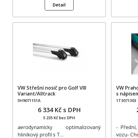
Detail
VW Střešní nosič pro Golf VIII
VW Prahov
Variant/Alltrack
s nápisem
5H9071151A
1T3071303
6 334 Kč s DPH
5 235 Kč bez DPH
aerodynamicky optimalizovaný
- Přední,
hliníkový profil s T…
vozu- Ch