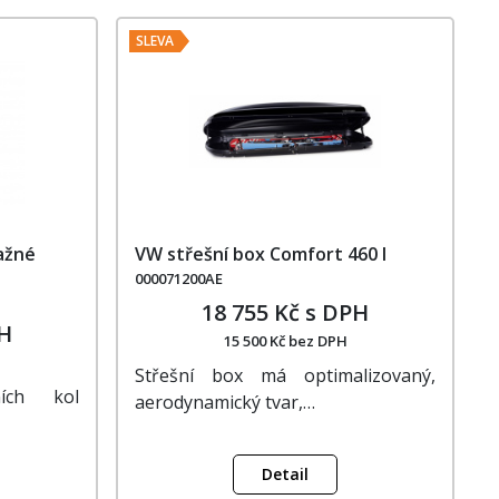
SLEVA
tažné
VW střešní box Comfort 460 l
000071200AE
18 755 Kč s DPH
PH
15 500 Kč bez DPH
Střešní box má optimalizovaný,
ních kol
aerodynamický tvar,…
Detail