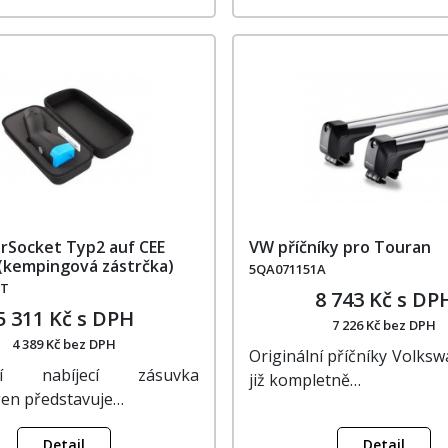
Socket Typ2 auf CEE
VW příčníky pro Touran
(kempingová zástrčka)
5QA071151A
BT
8 743 Kč s DP
5 311 Kč s DPH
7 226 Kč bez DPH
4 389 Kč bez DPH
Originální příčníky Volks
lní nabíjecí zásuvka
již kompletně…
en představuje…
Detail
Detail