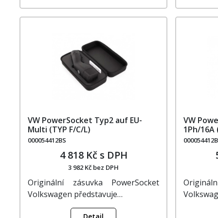
VW PowerSocket Typ2 auf EU-
VW Power
Multi (TYP F/C/L)
1Ph/16A 
000054412BS
000054412
4 818 Kč s DPH
3 982 Kč bez DPH
Originální zásuvka PowerSocket
Originá
Volkswagen představuje…
Volkswag
Detail