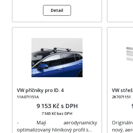
Detail
VW příčníky pro ID. 4
VW střeš
11A071151A
2K7071151
9 153 Kč s DPH
7 565 Kč bez DPH
- Mají aerodynamicky
Originál
optimalizovaný hliníkový profil s…
nový, ae