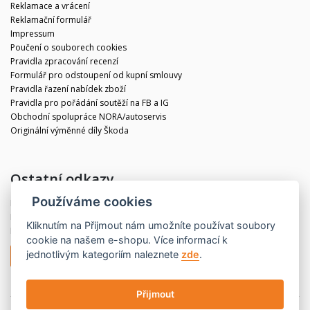
Reklamace a vrácení
Reklamační formulář
Impressum
Poučení o souborech cookies
Pravidla zpracování recenzí
Formulář pro odstoupení od kupní smlouvy
Pravidla řazení nabídek zboží
Pravidla pro pořádání soutěží na FB a IG
Obchodní spolupráce NORA/autoservis
Originální výměnné díly Škoda
Ostatní odkazy
Používáme cookies
Blog
Kontakt
Kliknutím na
Přijmout
nám umožníte používat soubory
Partneři
cookie na našem e-shopu. Více informací k
jednotlivým kategoriím naleznete
zde
.
Odstoupit od smlouvy
Přijmout