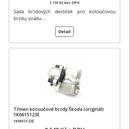
1 191 Kč bez DPH
Sada brzdových destiček pro kotoučovou
brzdu, vzadu. …
Detail
Třmen kotoučové brzdy Škoda (originál)
1K0615123E
1K0615123E