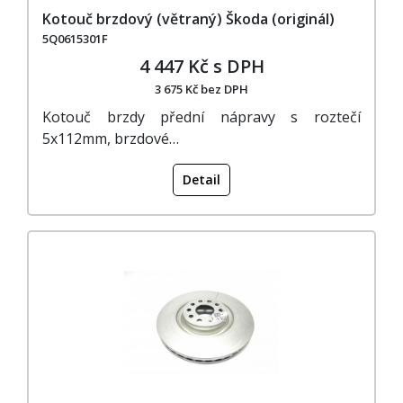
Kotouč brzdový (větraný) Škoda (originál)
5Q0615301F
4 447 Kč s DPH
3 675 Kč bez DPH
Kotouč brzdy přední nápravy s roztečí
5x112mm, brzdové…
Detail