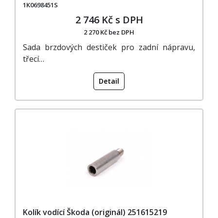
1K0698451S
2 746 Kč s DPH
2 270 Kč bez DPH
Sada brzdových destiček pro zadní nápravu,
třecí…
Detail
Kolík vodící Škoda (originál) 251615219