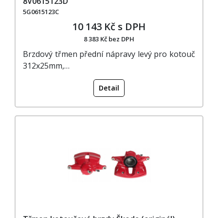
8V0615123D
5G0615123C
10 143 Kč s DPH
8 383 Kč bez DPH
Brzdový třmen přední nápravy levý pro kotouč
312x25mm,…
Detail