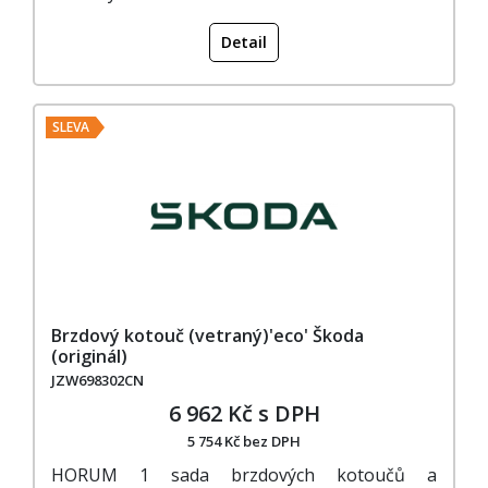
Detail
SLEVA
Brzdový kotouč (vetraný)'eco' Škoda
(originál)
JZW698302CN
6 962 Kč s DPH
5 754 Kč bez DPH
HORUM 1 sada brzdových kotoučů a