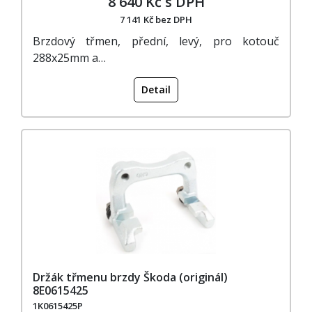
8 640 Kč s DPH
7 141 Kč bez DPH
Brzdový třmen, přední, levý, pro kotouč
288x25mm a…
Detail
Držák třmenu brzdy Škoda (originál)
8E0615425
1K0615425P