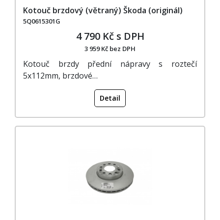
Kotouč brzdový (větraný) Škoda (originál)
5Q0615301G
4 790 Kč s DPH
3 959 Kč bez DPH
Kotouč brzdy přední nápravy s roztečí
5x112mm, brzdové…
Detail