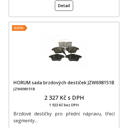
Detail
SLEVA
HORUM sada brzdových destiček JZW698151B
JZW698151B
2 327 Kč s DPH
1 923 Kč bez DPH
Brzdové destičky pro přední nápravu, třecí
segmenty…