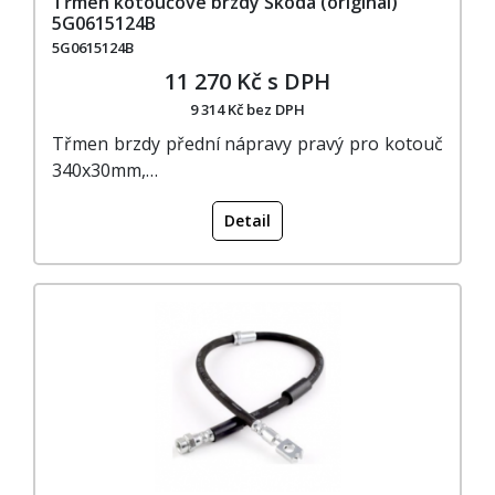
Třmen kotoučové brzdy Škoda (originál)
5G0615124B
5G0615124B
11 270 Kč s DPH
9 314 Kč bez DPH
Třmen brzdy přední nápravy pravý pro kotouč
340x30mm,…
Detail