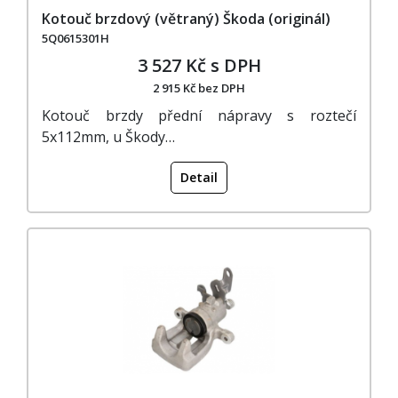
Kotouč brzdový (větraný) Škoda (originál)
5Q0615301H
3 527 Kč s DPH
2 915 Kč bez DPH
Kotouč brzdy přední nápravy s roztečí
5x112mm, u Škody…
Detail