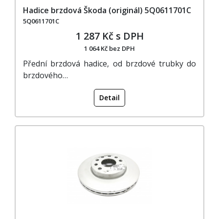
Hadice brzdová Škoda (originál) 5Q0611701C
5Q0611701C
1 287 Kč s DPH
1 064 Kč bez DPH
Přední brzdová hadice, od brzdové trubky do
brzdového…
Detail