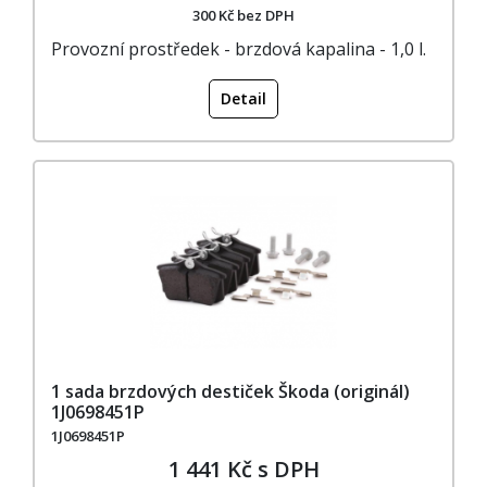
300 Kč bez DPH
Provozní prostředek - brzdová kapalina - 1,0 l.
Detail
1 sada brzdových destiček Škoda (originál)
1J0698451P
1J0698451P
1 441 Kč s DPH