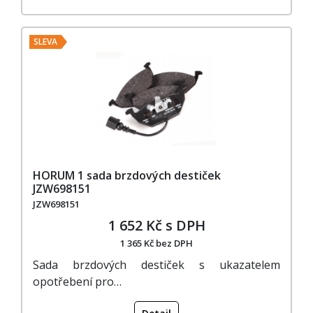
SLEVA
HORUM 1 sada brzdových destiček
JZW698151
JZW698151
1 652 Kč s DPH
1 365 Kč bez DPH
Sada brzdových destiček s ukazatelem
opotřebení pro…