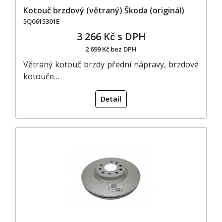
Kotouč brzdový (větraný) Škoda (originál)
5Q0615301E
3 266 Kč s DPH
2 699 Kč bez DPH
Větraný kotouč brzdy přední nápravy, brzdové
kotouče…
Detail