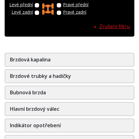
Levé přední
Pravé přední
Levé zadní
Pravé zadní
Zrušení filtru
Brzdová kapalina
Brzdové trubky a hadičky
Bubnová brzda
Hlavní brzdový válec
Indikátor opotřebení