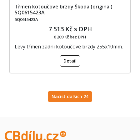
Třmen kotoučové brzdy Škoda (originál)
5Q0615423A
5Q0615423A
7 513 Kč s DPH
6 209 Kč bez DPH
Levý třmen zadní kotoučové brzdy 255x10mm.
Detail
Načíst dalších 24