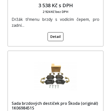
3 538 Kč s DPH
2 924 Kč bez DPH
Držák třmenu brzdy s vodícím čepem, pro
zadní…
Detail
Sada brzdových destiček pro Škoda (originál)
1K0698451S