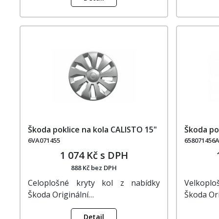
Škoda poklice na kola CALISTO 15"
Škoda po
6VA071455
658071456
1 074 Kč s DPH
888 Kč bez DPH
Celoplošné kryty kol z nabídky
Velkoplo
Škoda Originální…
Škoda Or
Detail