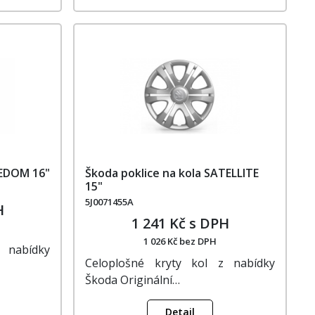
EEDOM 16"
Škoda poklice na kola SATELLITE
15"
5J0071455A
H
1 241 Kč s DPH
1 026 Kč bez DPH
 nabídky
Celoplošné kryty kol z nabídky
Škoda Originální…
Detail