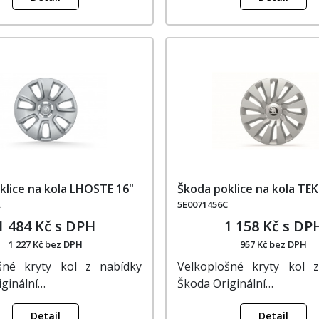
klice na kola LHOSTE 16"
Škoda poklice na kola TE
A
5E0071456C
1 484 Kč s DPH
1 158 Kč s DP
1 227 Kč bez DPH
957 Kč bez DPH
šné kryty kol z nabídky
Velkoplošné kryty kol 
iginální…
Škoda Originální…
Detail
Detail