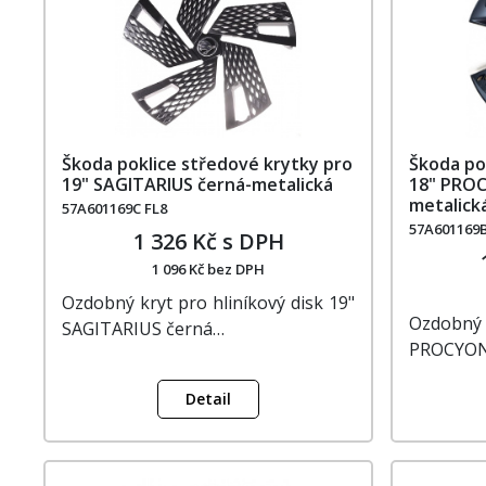
Škoda poklice středové krytky pro
Škoda po
19" SAGITARIUS černá-metalická
18" PROC
metalick
57A601169C FL8
57A601169
1 326 Kč s DPH
1 096 Kč bez DPH
Ozdobný kryt pro hliníkový disk 19"
Ozdobný k
SAGITARIUS černá…
PROCYO
Detail