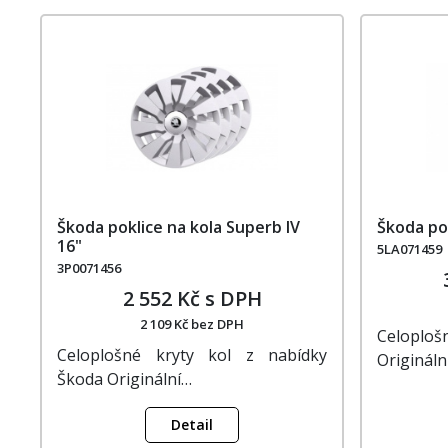
Škoda poklice na kola Superb IV
Škoda pok
16"
5LA071459
3P0071456
2 552 Kč s DPH
2 109 Kč bez DPH
Celoploš
Celoplošné kryty kol z nabídky
Originál
Škoda Originální…
Detail