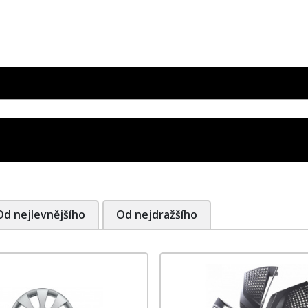
Od nejlevnějšího
Od nejdražšího