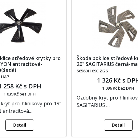
klice středové krytky pro
Škoda poklice středové k
YON antracitová-
20" SAGITARIUS černá-m
á(šedá)
565601169C ZG6
B HA7
1 326 Kč s DP
1 258 Kč s DPH
1 096 Kč bez DPH
1 039 Kč bez DPH
Ozdobný kryt pro hliníkov
kryt pro hliníkový pro 19"
SAGITARIUS …
antracitová…
Detail
Detail