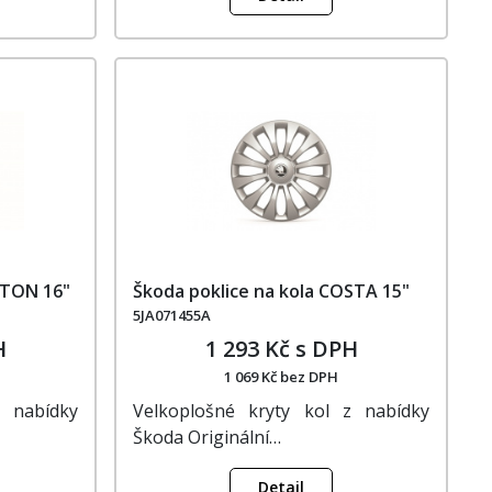
KTON 16"
Škoda poklice na kola COSTA 15"
5JA071455A
H
1 293 Kč s DPH
1 069 Kč bez DPH
z nabídky
Velkoplošné kryty kol z nabídky
Škoda Originální…
Detail