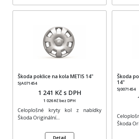
Škoda poklice na kola METIS 14"
Škoda po
14"
5JA071454
5J0071454
1 241 Kč s DPH
1 026 Kč bez DPH
Celoplošné kryty kol z nabídky
Celoplo
Škoda Originální…
Škoda Or
Detail