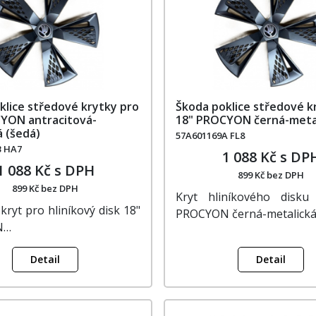
klice středové krytky pro
Škoda poklice středové k
YON antracitová-
18" PROCYON černá-meta
á (šedá)
57A601169A FL8
B HA7
1 088 Kč s DP
1 088 Kč s DPH
899 Kč bez DPH
899 Kč bez DPH
Kryt hliníkového disku
ryt pro hliníkový disk 18"
PROCYON černá-metalick
N…
Detail
Detail