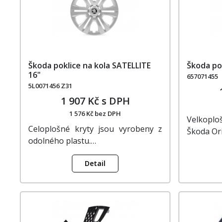
Škoda poklice na kola SATELLITE
Škoda po
16"
657071455
5L0071456 Z31
1 907 Kč s DPH
1 576 Kč bez DPH
Velkoplo
Celoplošné kryty jsou vyrobeny z
Škoda Or
odolného plastu.…
Detail