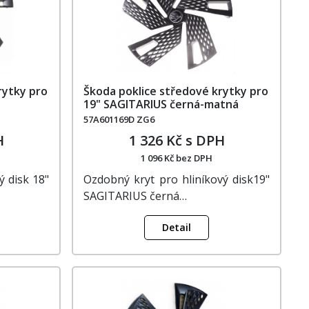
rytky pro
Škoda poklice středové krytky pro
19" SAGITARIUS černá-matná
57A601169D ZG6
H
1 326 Kč s DPH
1 096 Kč bez DPH
ý disk 18"
Ozdobný kryt pro hliníkový disk19"
SAGITARIUS černá…
Detail