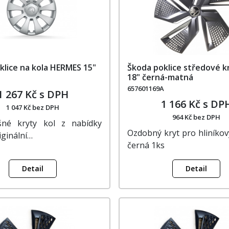
klice na kola HERMES 15"
Škoda poklice středové k
18" černá-matná
657601169A
1 267 Kč s DPH
1 166 Kč s DP
1 047 Kč bez DPH
964 Kč bez DPH
šné kryty kol z nabídky
Ozdobný kryt pro hliníkov
iginální…
černá 1ks
Detail
Detail