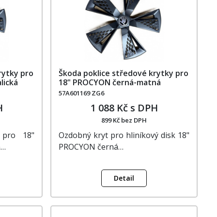
rytky pro
Škoda poklice středové krytky pro
lická
18" PROCYON černá-matná
57A601169 ZG6
H
1 088 Kč s DPH
899 Kč bez DPH
 pro 18"
Ozdobný kryt pro hliníkový disk 18"
á…
PROCYON černá…
Detail