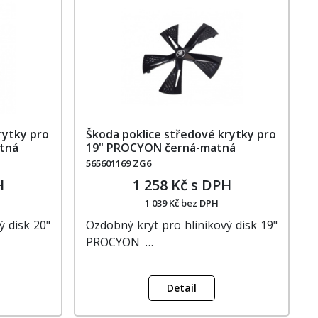
rytky pro
Škoda poklice středové krytky pro
atná
19" PROCYON černá-matná
565601169 ZG6
H
1 258 Kč s DPH
1 039 Kč bez DPH
ý disk 20"
Ozdobný kryt pro hliníkový disk 19"
PROCYON …
Detail