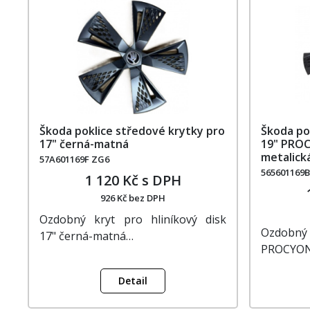
Škoda poklice středové krytky pro
Škoda po
17" černá-matná
19" PROC
metalick
57A601169F ZG6
565601169
1 120 Kč s DPH
926 Kč bez DPH
Ozdobný kryt pro hliníkový disk
Ozdobný 
17" černá-matná…
PROCYON 
Detail