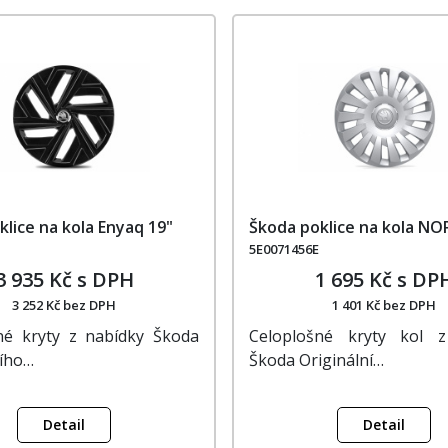
lice na kola Enyaq 19"
Škoda poklice na kola NO
5E0071456E
3 935 Kč s DPH
1 695 Kč s DP
3 252 Kč bez DPH
1 401 Kč bez DPH
né kryty z nabídky Škoda
Celoplošné kryty kol z
ního…
Škoda Originální…
Detail
Detail