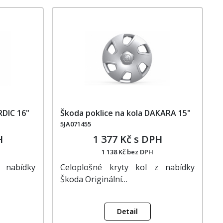
RDIC 16"
Škoda poklice na kola DAKARA 15"
5JA071455
H
1 377 Kč s DPH
1 138 Kč bez DPH
 nabídky
Celoplošné kryty kol z nabídky
Škoda Originální…
Detail