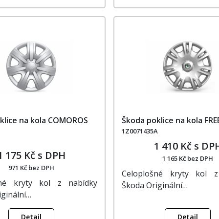
klice na kola COMOROS
Škoda poklice na kola FR
1Z0071435A
1 410 Kč s DP
1 175 Kč s DPH
1 165 Kč bez DPH
971 Kč bez DPH
Celoplošné kryty kol z
šné kryty kol z nabídky
Škoda Originální…
iginální…
Detail
Detail