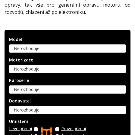
opravy, tak vše pro generální opravu motoru, od
rozvodů, chlazení až po elektroniku.
Model
Nerozhoduje
Motorizace
Nerozhoduje
Karoserie
Nerozhoduje
Dodavatel
Nerozhoduje
Umístění
Levé přední
Pravé přední