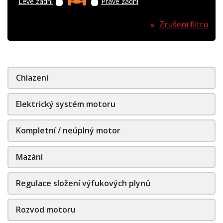
Levé zadní
Pravé zadní
Zrušení filtru
Chlazení
Elektrický systém motoru
Kompletní / neúplný motor
Mazání
Regulace složení výfukových plynů
Rozvod motoru