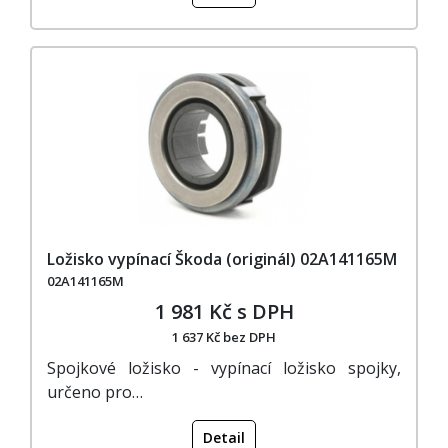
Ložisko vypínací Škoda (originál) 02A141165M
02A141165M
1 981 Kč s DPH
1 637 Kč bez DPH
Spojkové ložisko - vypínací ložisko spojky,
určeno pro…
Detail