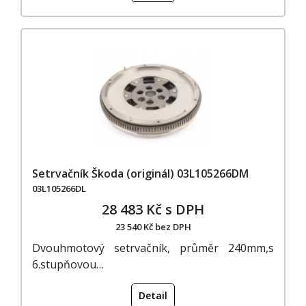
Setrvačník Škoda (originál) 03L105266DM
03L105266DL
28 483 Kč s DPH
23 540 Kč bez DPH
Dvouhmotový setrvačník, průměr 240mm,s
6.stupňovou…
Detail