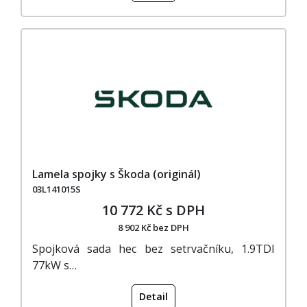
Lamela spojky s Škoda (originál)
03L141015S
10 772 Kč s DPH
8 902 Kč bez DPH
Spojková sada hec bez setrvačníku, 1.9TDI
77kW s…
Detail