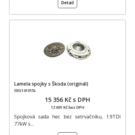
Detail
Lamela spojky s Škoda (originál)
03G141015L
15 356 Kč s DPH
12 691 Kč bez DPH
Spojková sada hec bez setrvačníku, 1.9TDI
77kW s…