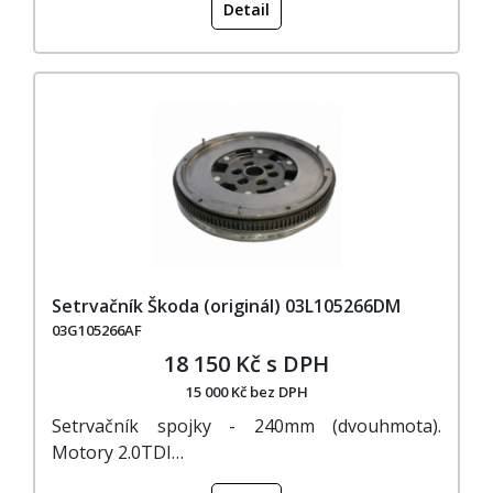
Detail
Setrvačník Škoda (originál) 03L105266DM
03G105266AF
18 150 Kč s DPH
15 000 Kč bez DPH
Setrvačník spojky - 240mm (dvouhmota).
Motory 2.0TDI…