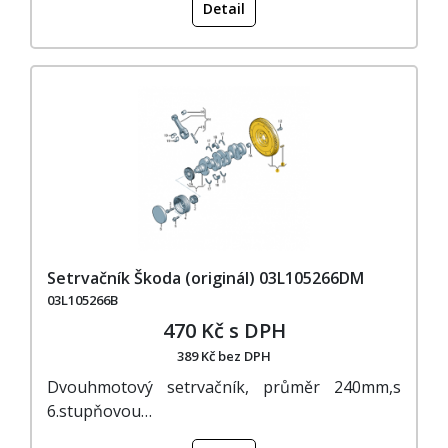
Detail
Setrvačník Škoda (originál) 03L105266DM
03L105266B
470 Kč s DPH
389 Kč bez DPH
Dvouhmotový setrvačník, průměr 240mm,s
6.stupňovou…