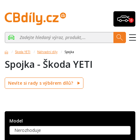
0
Škoda YETI
Náhradní díly
Spojka
Spojka - Škoda YETI
Nevíte si rady s výběrem dílů?
Model
Nerozhoduje