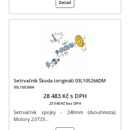
Detail
Setrvačník Škoda (originál) 03L105266DM
03L105266A
28 483 Kč s DPH
23 540 Kč bez DPH
Setrvačník spojky - 240mm (dvouhmota).
Motory 2.0TDI…