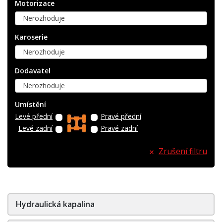
Motorizace
Nerozhoduje
Karoserie
Nerozhoduje
Dodavatel
Nerozhoduje
Umístění
Levé přední
Pravé přední
Levé zadní
Pravé zadní
Zrušení filtru
Hydraulická kapalina