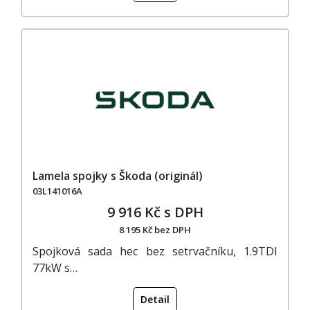
Lamela spojky s Škoda (originál)
03L141016A
9 916 Kč s DPH
8 195 Kč bez DPH
Spojková sada hec bez setrvačníku, 1.9TDI
77kW s…
Detail