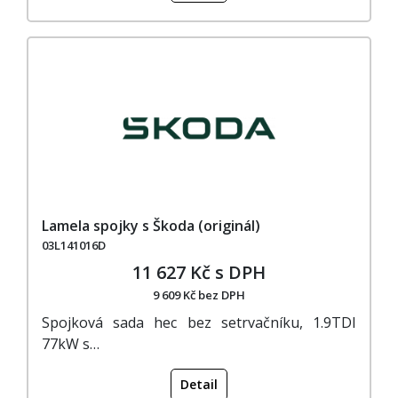
Lamela spojky s Škoda (originál)
03L141016D
11 627 Kč s DPH
9 609 Kč bez DPH
Spojková sada hec bez setrvačníku, 1.9TDI
77kW s…
Detail