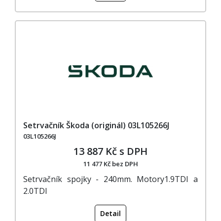
Setrvačník Škoda (originál) 03L105266J
03L105266J
13 887 Kč s DPH
11 477 Kč bez DPH
Setrvačník spojky - 240mm. Motory1.9TDI a
2.0TDI
Detail