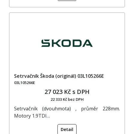
Setrvačník Škoda (originál) 03L105266E
03L105266E
27 023 Kč s DPH
22 333 Kč bez DPH
Setrvačník (dvouhmota) , průměr 228mm.
Motory 1.9TDI…
Detail