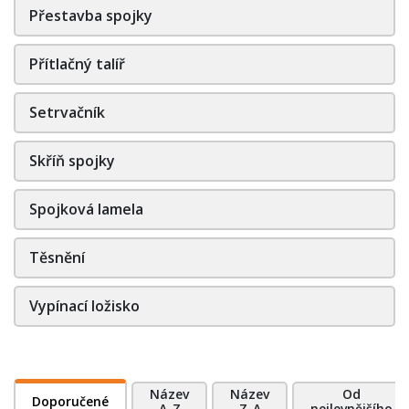
Přestavba spojky
Přítlačný talíř
Setrvačník
Skříň spojky
Spojková lamela
Těsnění
Vypínací ložisko
Název
Název
Od
Doporučené
A-Z
Z-A
nejlevnějšího