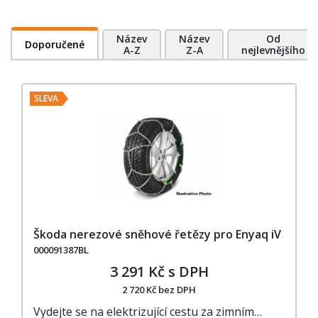
Název
Název
Od
Doporučené
A-Z
Z-A
nejlevnějšího
SLEVA
Škoda nerezové sněhové řetězy pro Enyaq iV
000091387BL
3 291 Kč s DPH
2 720 Kč bez DPH
Vydejte se na elektrizující cestu za zimním…