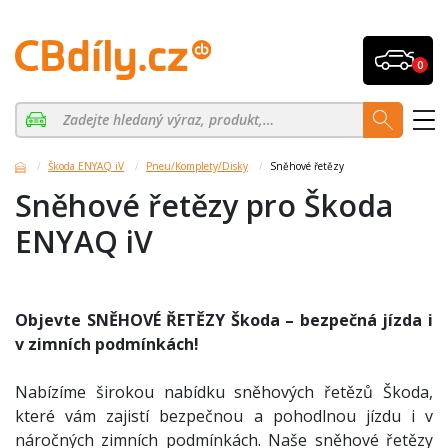
0
Škoda ENYAQ iV
Pneu/Komplety/Disky
Sněhové řetězy
Sněhové řetězy pro Škoda
ENYAQ iV
Objevte SNĚHOVÉ ŘETĚZY Škoda – bezpečná jízda i
v zimních podmínkách!
Nabízíme širokou nabídku sněhových řetězů Škoda,
které vám zajistí bezpečnou a pohodlnou jízdu i v
náročných zimních podmínkách. Naše sněhové řetězy