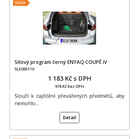
SLEVA
Síťový program černý ENYAQ COUPÉ iV
5LE065110
1 183 Kč s DPH
978 Kč bez DPH
Slouží k zajištění převážených předmětů, aby
nemohlo…
Detail