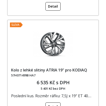
Detail
SLEVA
Kolo z lehké slitiny ATRIA 19" pro KODIAQ
57H071499B HA7
6 535 Kč s DPH
5 401 Kč bez DPH
Poslední kus. Rozměr ráfku: 7,5J x 19“ ET 40.…