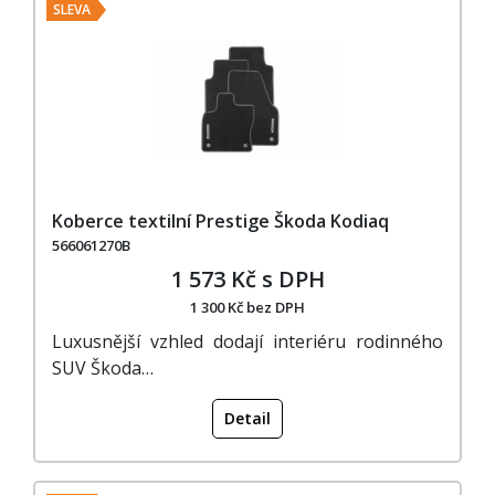
SLEVA
Koberce textilní Prestige Škoda Kodiaq
566061270B
1 573 Kč s DPH
1 300 Kč bez DPH
Luxusnější vzhled dodají interiéru rodinného
SUV Škoda…
Detail