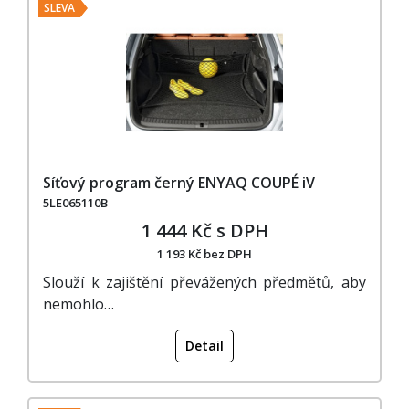
SLEVA
Síťový program černý ENYAQ COUPÉ iV
5LE065110B
1 444 Kč s DPH
1 193 Kč bez DPH
Slouží k zajištění převážených předmětů, aby
nemohlo…
Detail