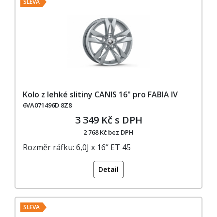
SLEVA
Kolo z lehké slitiny CANIS 16" pro FABIA IV
6VA071496D 8Z8
3 349 Kč s DPH
2 768 Kč bez DPH
Rozměr ráfku: 6,0J x 16“ ET 45
Detail
SLEVA