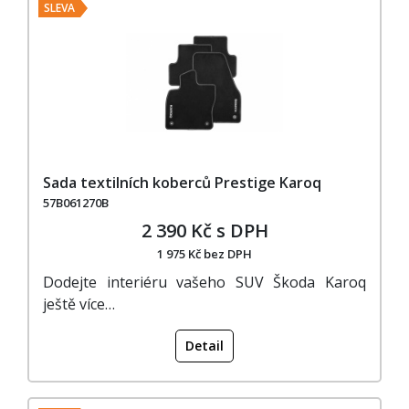
SLEVA
Sada textilních koberců Prestige Karoq
57B061270B
2 390 Kč s DPH
1 975 Kč bez DPH
Dodejte interiéru vašeho SUV Škoda Karoq
ještě více…
Detail