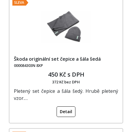
SLEVA
Škoda originální set čepice a šála šedá
000084303N 8XP
450 Kč s DPH
372 Kč bez DPH
Pletený set čepice a šála šedý. Hrubě pletený
vzor.…
Detail