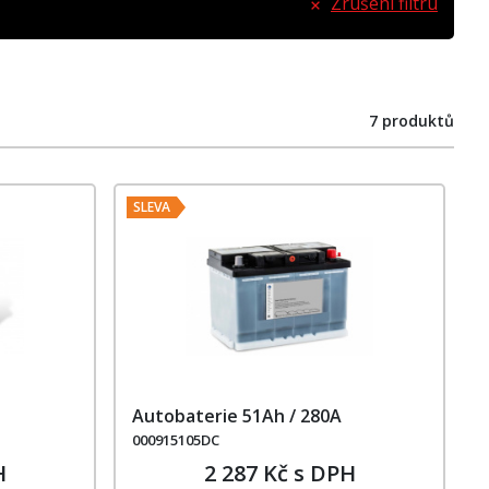
Zrušení filtru
7 produktů
SLEVA
Autobaterie 51Ah / 280A
000915105DC
H
2 287 Kč s DPH