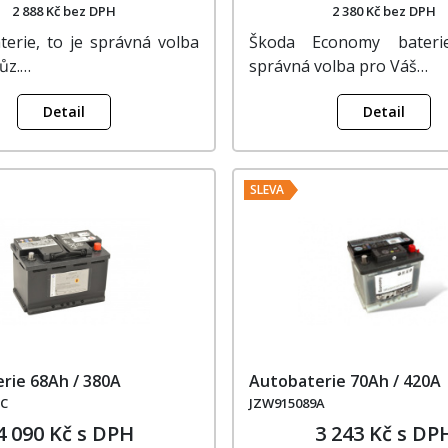
2 888 Kč bez DPH
2 380 Kč bez DPH
terie, to je správná volba
Škoda Economy bateri
ůz.…
správná volba pro Váš…
Detail
Detail
SLEVA
rie 68Ah / 380A
Autobaterie 70Ah / 420A
BC
JZW915089A
4 090 Kč s DPH
3 243 Kč s DP