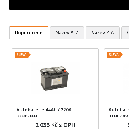
Doporučené
Název A-Z
Název Z-A
SLEVA
SLEVA
Autobaterie 44Ah / 220A
Autobate
000915089B
000915105
2 033 Kč s DPH