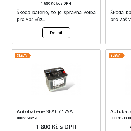
1 680 Kč bez DPH
Škoda baterie, to je správná volba
Škoda ba
pro Váš vůz.…
pro Váš v
Detail
SLEVA
SLEVA
Autobaterie 36Ah / 175A
Autobate
000915089A
000915089
1 800 Kč s DPH