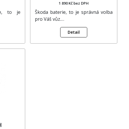
1 890 Kč bez DPH
e, to je
Škoda baterie, to je správná volba
pro Váš vůz.…
Detail
H