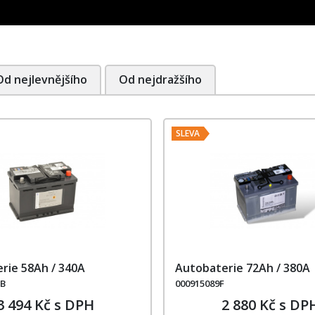
Od nejlevnějšího
Od nejdražšího
SLEVA
rie 58Ah / 340A
Autobaterie 72Ah / 380A
CB
000915089F
3 494 Kč s DPH
2 880 Kč s DP