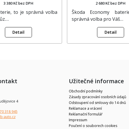
3 380 Kč bez DPH
2 680 Kč bez DPH
terie, to je správná volba
Škoda Economy bateri
ůz.…
správná volba pro Váš…
Detail
Detail
ontakt
Užitečné informace
Obchodní podmínky
Zásady zpracování osobních údajů
udějovice 4
Odstoupení od smlouvy do 14 dnů
Reklamace a vrácení
70 318 945
Reklamační formulář
b-auto.cz
Impressum
Poučení o souborech cookies