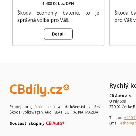
1 488 Kč bez DPH
Škoda Economy baterie, to je
Škoda ba
správná volba pro Váš…
pro Váš v
Detail
Rychlý k
CB Auto a.s.
U Pily 609
370 01 České B
Prodej originálních dílů a příslušenství značky
Škoda, Volkswagen, Audi, SEAT, CUPRA, KIA, MAZDA.
Telefon:
+420 7
Email:
eshop@c
Součástí skupiny