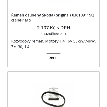
Řemen ozubený Škoda (originál) 036109119Q
036109119AG
2 107 Kč s DPH
1 742 Kč bez DPH
Rozvodový řemen. Motory 1.4 16V 55kW/74kW,
Z=130, 1.4…
Detail