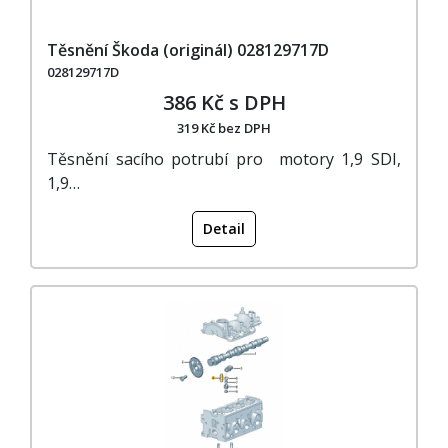
Těsnění Škoda (originál) 028129717D
028129717D
386 Kč s DPH
319 Kč bez DPH
Těsnění sacího potrubí pro motory 1,9 SDI,
1,9…
Detail