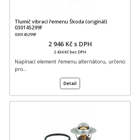
Tlumič vibrací řemenu Škoda (originál)
030145299F
030145299F
2 946 Kč s DPH
2 434 Kč bez DPH
Napínací element řemenu alternátoru, určeno
pro…
Detail