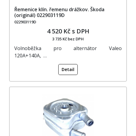
Řemenice klín. řemenu drážkov. Škoda
(originál) 022903119D
022903119D
4 520 Kč s DPH
3 735 Kč bez DPH
Volnoběžka pro alternátor Valeo
120A+140A, …
Detail