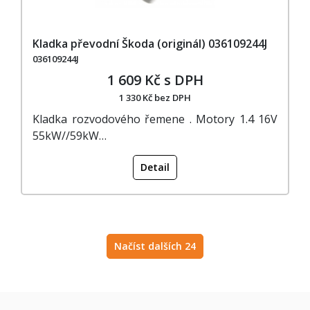
Kladka převodní Škoda (originál) 036109244J
036109244J
1 609 Kč s DPH
1 330 Kč bez DPH
Kladka rozvodového řemene . Motory 1.4 16V
55kW//59kW…
Detail
Načíst dalších 24