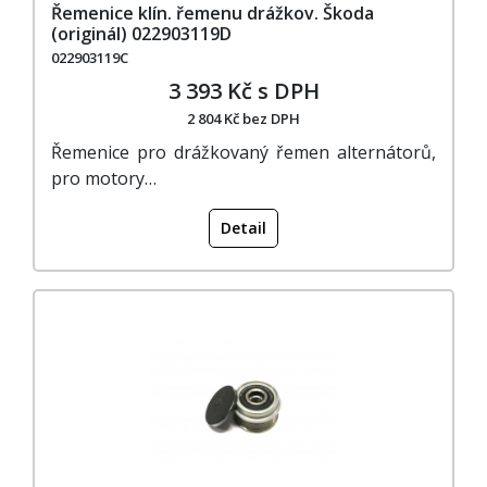
Řemenice klín. řemenu drážkov. Škoda
(originál) 022903119D
022903119C
3 393 Kč s DPH
2 804 Kč bez DPH
Řemenice pro drážkovaný řemen alternátorů,
pro motory…
Detail