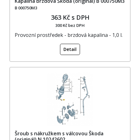
Kapalina brzdová Škoda (originál) B 000750M3
B 000750M3
363 Kč s DPH
300 Kč bez DPH
Provozní prostředek - brzdová kapalina - 1,0 l.
Detail
Šroub s nákružkem s válcovou Škoda
(originál) N 10242602