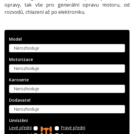
opravy, tak vše pro generální opravu motoru, od
rozvodů, chlazení až po elektroniku.
Model
Nerozhoduje
Motorizace
Nerozhoduje
Karoserie
Nerozhoduje
Dodavatel
Nerozhoduje
Umístění
Levé přední
Pravé přední