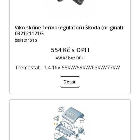
Víko skříně termoregulátoru Škoda (originál)
032121121G
032121121G
554 Kč s DPH
458 Kč bez DPH
Tremostat - 1.4 16V 55kW/59kW/63kW/77kW
Detail