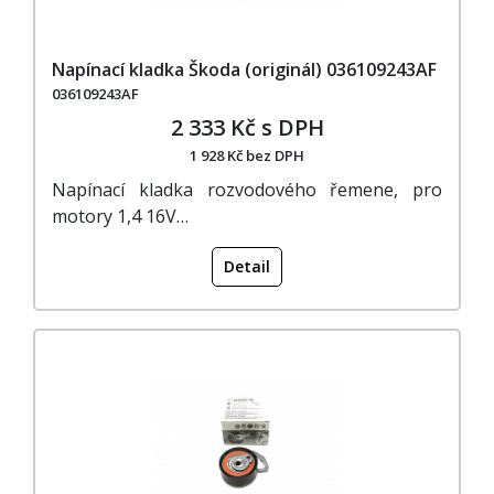
Napínací kladka Škoda (originál) 036109243AF
036109243AF
2 333 Kč s DPH
1 928 Kč bez DPH
Napínací kladka rozvodového řemene, pro
motory 1,4 16V…
Detail