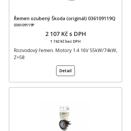
Řemen ozubený Škoda (originál) 036109119Q
036109119P
2 107 Kč s DPH
1 742 Kč bez DPH
Rozvodový řemen. Motory 1.4 16V 55kW/74kW,
Z=58
Detail