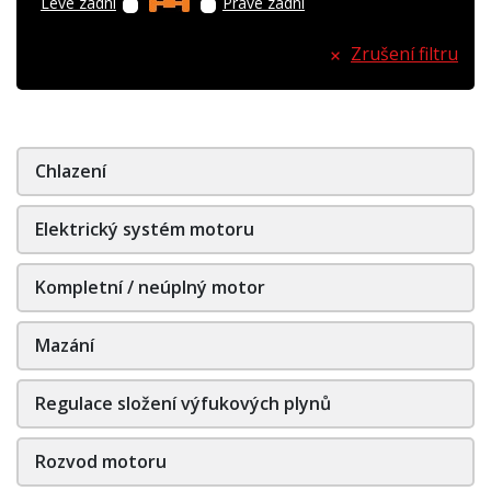
Levé zadní
Pravé zadní
Zrušení filtru
Chlazení
Elektrický systém motoru
Kompletní / neúplný motor
Mazání
Regulace složení výfukových plynů
Rozvod motoru