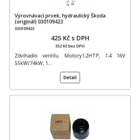
Vyrovnávací prvek, hydraulický Škoda
(originál) 030109423
030109423
425 Kč s DPH
352 Kč bez DPH
Zdvihadlo ventilu. Motory1.2HTP, 1.4 16V
55kW/74kW, 1…
Detail