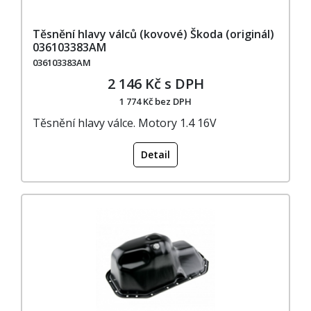
Těsnění hlavy válců (kovové) Škoda (originál)
036103383AM
036103383AM
2 146 Kč s DPH
1 774 Kč bez DPH
Těsnění hlavy válce. Motory 1.4 16V
Detail