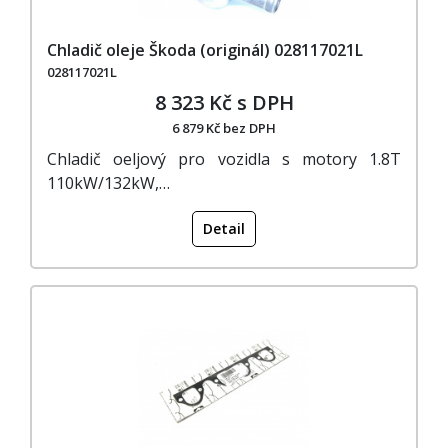
Chladič oleje Škoda (originál) 028117021L
028117021L
8 323 Kč s DPH
6 879 Kč bez DPH
Chladič oeljový pro vozidla s motory 1.8T
110kW/132kW,…
Detail