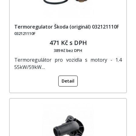
Termoregulator Škoda (originál) 032121110F
032121110F
471 Kč s DPH
389 Kč bez DPH
Termoregulátor pro vozidla s motory - 1.4
55kW/59kW…
Detail