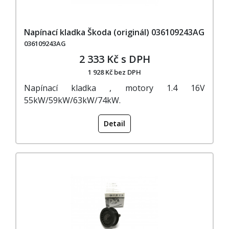
Napínací kladka Škoda (originál) 036109243AG
036109243AG
2 333 Kč s DPH
1 928 Kč bez DPH
Napínací kladka , motory 1.4 16V
55kW/59kW/63kW/74kW.
Detail