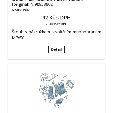
(originál) N 90853902
N 90853902
92 Kč s DPH
76 Kč bez DPH
Šroub s nákružkem s vnitřním mnohohranem
M7x50.
Detail