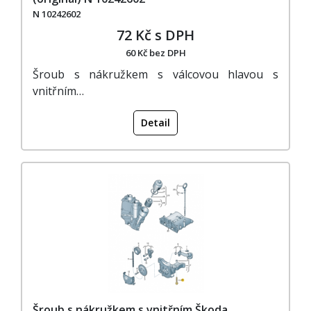
N 10242602
72 Kč s DPH
60 Kč bez DPH
Šroub s nákružkem s válcovou hlavou s
vnitřním…
Detail
Šroub s nákružkem s vnitřním Škoda