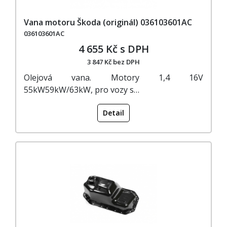
Vana motoru Škoda (originál) 036103601AC
036103601AC
4 655 Kč s DPH
3 847 Kč bez DPH
Olejová vana. Motory 1,4 16V
55kW59kW/63kW, pro vozy s…
Detail