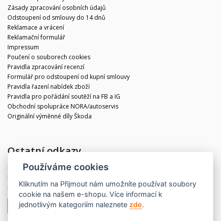
Zásady zpracování osobních údajů
Odstoupení od smlouvy do 14 dnů
Reklamace a vrácení
Reklamační formulář
Impressum
Poučení o souborech cookies
Pravidla zpracování recenzí
Formulář pro odstoupení od kupní smlouvy
Pravidla řazení nabídek zboží
Pravidla pro pořádání soutěží na FB a IG
Obchodní spolupráce NORA/autoservis
Originální výměnné díly Škoda
Ostatní odkazy
Používáme cookies
Blog
Kontakt
Kliknutím na
Přijmout
nám umožníte používat soubory
Partneři
cookie na našem e-shopu. Více informací k
jednotlivým kategoriím naleznete
zde
.
Odstoupit od smlouvy