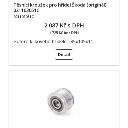
Těsnící kroužek pro hřídel Škoda (originál)
021103051C
021103051C
2 087 Kč s DPH
1 725 Kč bez DPH
Gufero klikového hřídele - 85x105x11
Detail