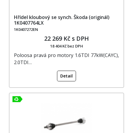
Hřídel kloubový se synch. Škoda (originál)
1K0407764LX
1K0407272EN
22 269 Kč s DPH
18 404 Kč bez DPH
Poloosa pravá pro motory 1.6TDI 77kW(CAYC),
2.0TDI…
Detail