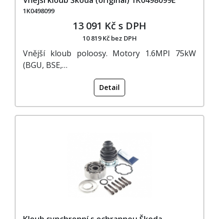
1K0498099
13 091 Kč s DPH
10 819 Kč bez DPH
Vnější kloub poloosy. Motory 1.6MPI 75kW
(BGU, BSE,…
Detail
Kloub synchronní s ochrannou Škoda