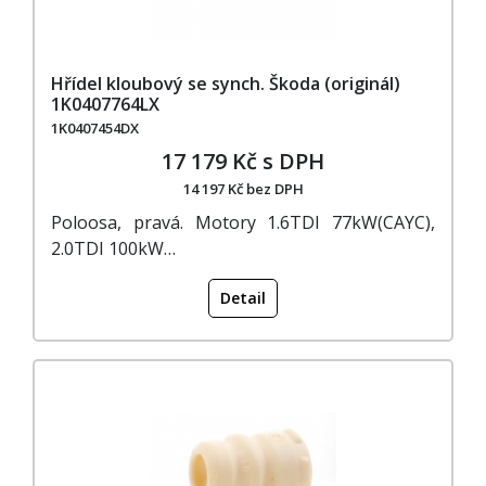
Hřídel kloubový se synch. Škoda (originál)
1K0407764LX
1K0407454DX
17 179 Kč s DPH
14 197 Kč bez DPH
Poloosa, pravá. Motory 1.6TDI 77kW(CAYC),
2.0TDI 100kW…
Detail