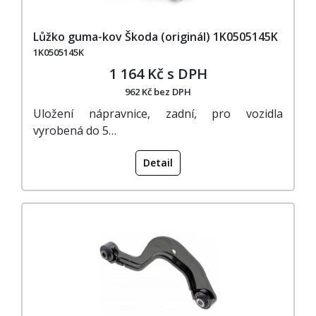
Lůžko guma-kov Škoda (originál) 1K0505145K
1K0505145K
1 164 Kč s DPH
962 Kč bez DPH
Uložení nápravnice, zadní, pro vozidla
vyrobená do 5…
Detail