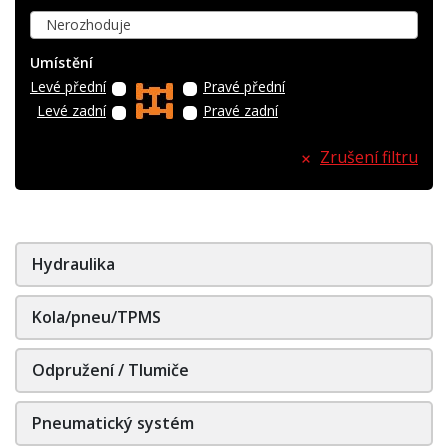
Nerozhoduje
Umístění
Levé přední
Pravé přední
Levé zadní
Pravé zadní
Zrušení filtru
Hydraulika
Kola/pneu/TPMS
Odpružení / Tlumiče
Pneumatický systém