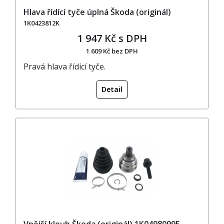
Hlava řídící tyče úplná Škoda (originál)
1K0423812K
1 947 Kč s DPH
1 609 Kč bez DPH
Pravá hlava řídící tyče.
Detail
Vnější kloub Škoda (originál) 1K0498099E