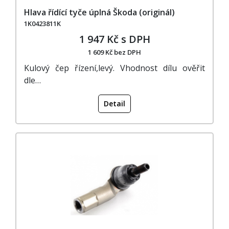
Hlava řídící tyče úplná Škoda (originál)
1K0423811K
1 947 Kč s DPH
1 609 Kč bez DPH
Kulový čep řízení,levý. Vhodnost dílu ověřit
dle…
Detail