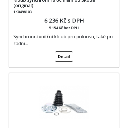
(originál)
1K0498103
6 236 Kč s DPH
5 154 Kč bez DPH
Synchronní vnitřní kloub pro poloosu, také pro
zadní…
Detail