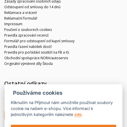
Zásady zpracování osobních údajů
Odstoupení od smlouvy do 14 dnů
Reklamace a vrácení
Reklamační formulář
Impressum
Poučení o souborech cookies
Pravidla zpracování recenzí
Formulář pro odstoupení od kupní smlouvy
Pravidla řazení nabídek zboží
Pravidla pro pořádání soutěží na FB a IG
Obchodní spolupráce NORA/autoservis
Originální výměnné díly Škoda
Ostatní odkazy
Používáme cookies
Blog
Kontakt
Kliknutím na
Přijmout
nám umožníte používat soubory
Partneři
cookie na našem e-shopu. Více informací k
jednotlivým kategoriím naleznete
zde
.
Odstoupit od smlouvy