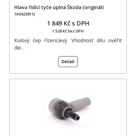
Hlava řídící tyče úplná Škoda (originál)
1K0423811J
1 849 Kč s DPH
1 528 Kč bez DPH
Kulový čep řízení,levý. Vhodnost dílu ověřit
dle…
Detail