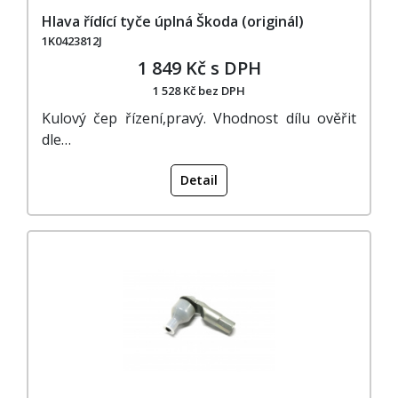
Hlava řídící tyče úplná Škoda (originál)
1K0423812J
1 849 Kč s DPH
1 528 Kč bez DPH
Kulový čep řízení,pravý. Vhodnost dílu ověřit
dle…
Detail