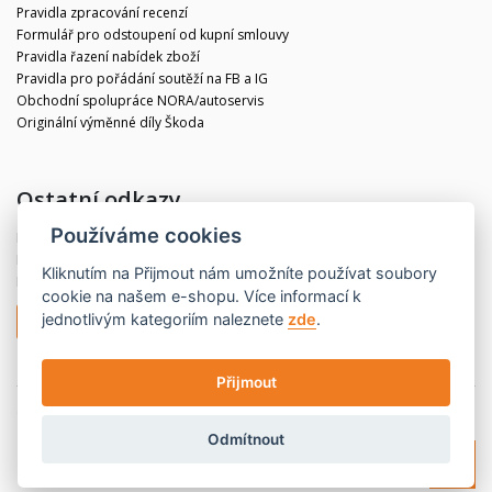
Pravidla zpracování recenzí
Formulář pro odstoupení od kupní smlouvy
Pravidla řazení nabídek zboží
Pravidla pro pořádání soutěží na FB a IG
Obchodní spolupráce NORA/autoservis
Originální výměnné díly Škoda
Ostatní odkazy
Používáme cookies
Blog
Kontakt
Kliknutím na
Přijmout
nám umožníte používat soubory
Partneři
cookie na našem e-shopu. Více informací k
jednotlivým kategoriím naleznete
zde
.
Odstoupit od smlouvy
Přijmout
© 2020 CBdíly.cz
Vytvořilo INIZIO Internet Media s.r.o.
Odmítnout