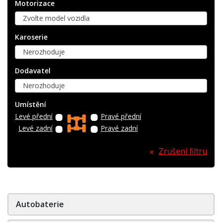
Motorizace
Zvolte model vozidla
Karoserie
Nerozhoduje
Dodavatel
Nerozhoduje
Umístění
Levé přední
Pravé přední
Levé zadní
Pravé zadní
Zrušení filtru
Autobaterie