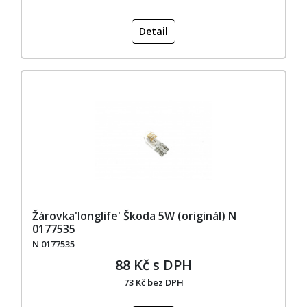
Detail
Žárovka'longlife' Škoda 5W (originál) N
0177535
N 0177535
88 Kč s DPH
73 Kč bez DPH