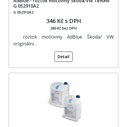
AdBlue - roztok močoviny Škoda/VW 1890ml
G 052910A2
G 052910A2
346 Kč s DPH
286 Kč bez DPH
roztok močoviny AdBlue Škoda/ VW
originální…
Detail