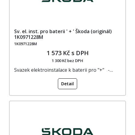
Sv. el. inst. pro baterii ' + ' Škoda (originál)
1K0971228M
1K0971228M
1 573 Kč s DPH
1 300 Kč bez DPH
Svazek elektroinstalace k baterii pro "+" -…
Detail