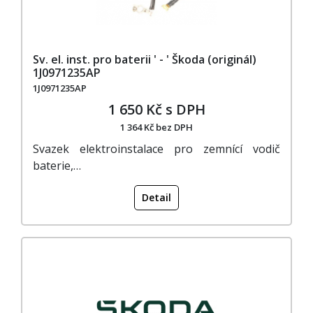
Sv. el. inst. pro baterii ' - ' Škoda (originál)
1J0971235AP
1J0971235AP
1 650 Kč s DPH
1 364 Kč bez DPH
Svazek elektroinstalace pro zemnící vodič
baterie,…
Detail