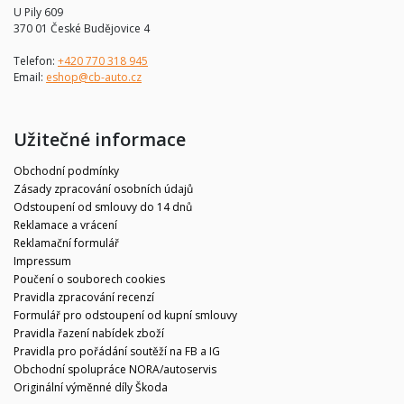
U Pily 609
370 01 České Budějovice 4
Telefon:
+420 770 318 945
Email:
eshop@cb-auto.cz
Užitečné informace
Obchodní podmínky
Zásady zpracování osobních údajů
Odstoupení od smlouvy do 14 dnů
Reklamace a vrácení
Reklamační formulář
Impressum
Poučení o souborech cookies
Pravidla zpracování recenzí
Formulář pro odstoupení od kupní smlouvy
Pravidla řazení nabídek zboží
Pravidla pro pořádání soutěží na FB a IG
Obchodní spolupráce NORA/autoservis
Originální výměnné díly Škoda