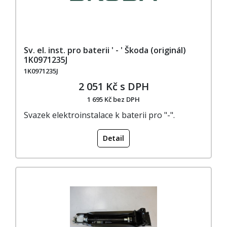
Sv. el. inst. pro baterii ' - ' Škoda (originál)
1K0971235J
1K0971235J
2 051 Kč s DPH
1 695 Kč bez DPH
Svazek elektroinstalace k baterii pro "-".
Detail