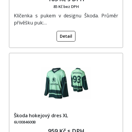
85 Kč bez DPH
Klíčenka s pukem v designu Škoda. Průměr
přívěšku puk:…
Detail
Škoda hokejový dres XL
6U0084600B
959 Kč s DPH