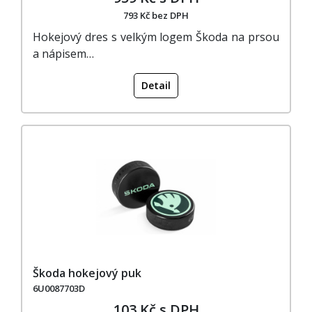
793 Kč bez DPH
Hokejový dres s velkým logem Škoda na prsou
a nápisem…
Detail
Škoda hokejový puk
6U0087703D
103 Kč s DPH