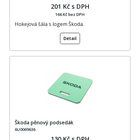
201 Kč s DPH
166 Kč bez DPH
Hokejová šála s logem Škoda.
Detail
Škoda pěnový podsedák
6U0069636
130 Kč s DPH