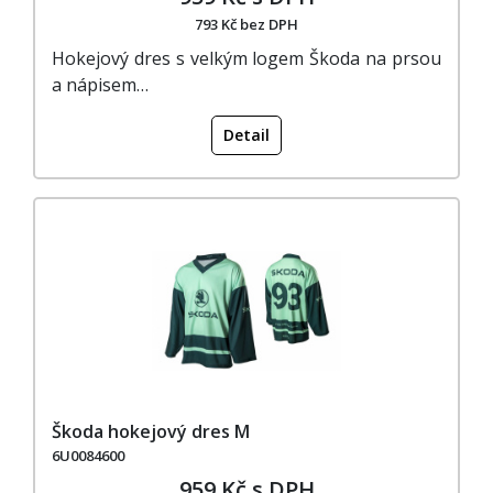
793 Kč bez DPH
Hokejový dres s velkým logem Škoda na prsou
a nápisem…
Detail
Škoda hokejový dres M
6U0084600
959 Kč s DPH