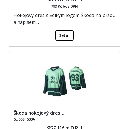
793 Kč bez DPH
Hokejový dres s velkým logem Škoda na prsou
a nápisem…
Detail
Škoda hokejový dres L
6U0084600A
959 Kč s DPH