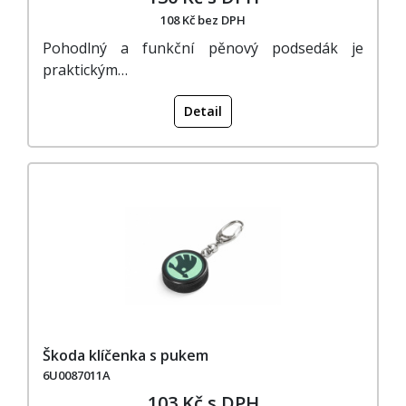
108 Kč bez DPH
Pohodlný a funkční pěnový podsedák je
praktickým…
Detail
Škoda klíčenka s pukem
6U0087011A
103 Kč s DPH