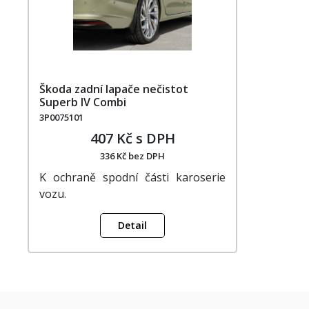
Škoda zadní lapače nečistot
Superb IV Combi
3P0075101
407 Kč s DPH
336 Kč bez DPH
K ochraně spodní části karoserie
vozu.
Detail