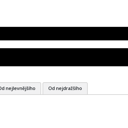
Od nejlevnějšího
Od nejdražšího