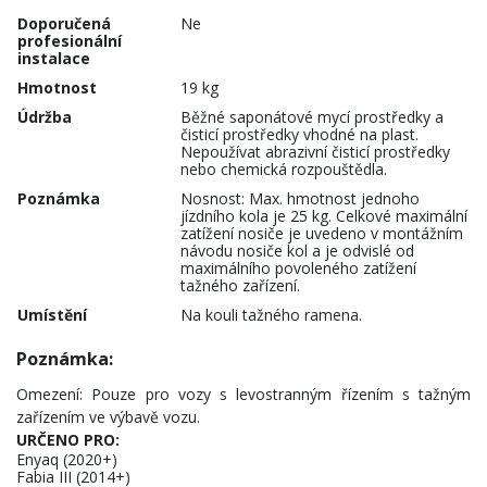
Doporučená
Ne
profesionální
instalace
Hmotnost
19 kg
Údržba
Běžné saponátové mycí prostředky a
čisticí prostředky vhodné na plast.
Nepoužívat abrazivní čisticí prostředky
nebo chemická rozpouštědla.
Poznámka
Nosnost: Max. hmotnost jednoho
jízdního kola je 25 kg. Celkové maximální
zatížení nosiče je uvedeno v montážním
návodu nosiče kol a je odvislé od
maximálního povoleného zatížení
tažného zařízení.
Umístění
Na kouli tažného ramena.
Poznámka:
Omezení: Pouze pro vozy s levostranným řízením s tažným
zařízením ve výbavě vozu.
URČENO PRO:
Enyaq (2020+)
Fabia III (2014+)