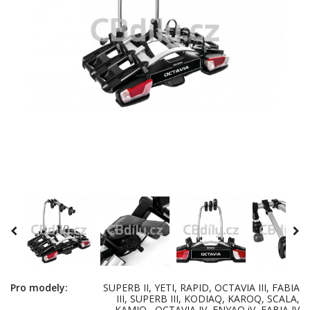
Pro modely:
SUPERB II, YETI, RAPID, OCTAVIA III, FABIA
III, SUPERB III, KODIAQ, KAROQ, SCALA,
KAMIQ , OCTAVIA IV, ENYAQ iV, FABIA IV