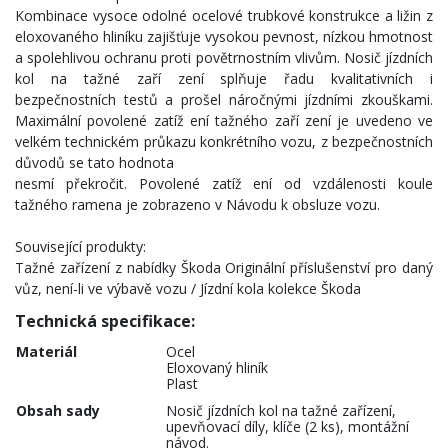
Kombinace vysoce odolné ocelové trubkové konstrukce a ližin z
eloxovaného hliníku zajišťuje vysokou pevnost, nízkou hmotnost
a spolehlivou ochranu proti povětrnostním vlivům. Nosič jízdních
kol na tažné zaří zení splňuje řadu kvalitativních i
bezpečnostních testů a prošel náročnými jízdními zkouškami.
Maximální povolené zatíž ení tažného zaří zení je uvedeno ve
velkém technickém průkazu konkrétního vozu, z bezpečnostních
důvodů se tato hodnota
nesmí překročit. Povolené zatíž ení od vzdálenosti koule
tažného ramena je zobrazeno v Návodu k obsluze vozu.
Související produkty:
Tažné zařízení z nabídky Škoda Originální příslušenství pro daný
vůz, není-li ve výbavě vozu / Jízdní kola kolekce Škoda
Technická specifikace:
Materiál
Ocel
Eloxovaný hliník
Plast
Obsah sady
Nosič jízdních kol na tažné zařízení,
upevňovací díly, klíče (2 ks), montážní
návod.