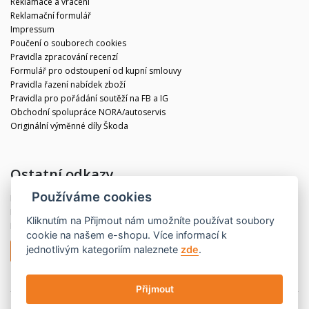
Reklamace a vrácení
Reklamační formulář
Impressum
Poučení o souborech cookies
Pravidla zpracování recenzí
Formulář pro odstoupení od kupní smlouvy
Pravidla řazení nabídek zboží
Pravidla pro pořádání soutěží na FB a IG
Obchodní spolupráce NORA/autoservis
Originální výměnné díly Škoda
Ostatní odkazy
Používáme cookies
Blog
Kontakt
Kliknutím na
Přijmout
nám umožníte používat soubory
Partneři
cookie na našem e-shopu. Více informací k
jednotlivým kategoriím naleznete
zde
.
Odstoupit od smlouvy
Přijmout
© 2020 CBdíly.cz
Vytvořilo INIZIO Internet Media s.r.o.