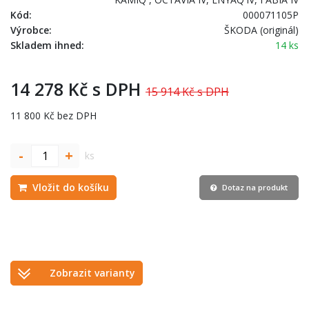
Kód:
000071105P
Výrobce:
ŠKODA (originál)
Skladem ihned:
14 ks
14 278 Kč s DPH
15 914 Kč s DPH
11 800 Kč bez DPH
-
+
ks
Vložit do košíku
Dotaz na produkt
Zobrazit varianty