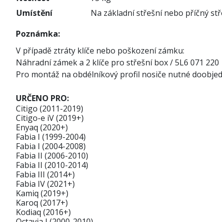
Umístění
Na základní střešní nebo příčný stř
Poznámka:
V případě ztráty klíče nebo poškození zámku:
Náhradní zámek a 2 klíče pro střešní box / 5L6 071 220
Pro montáž na obdélníkový profil nosiče nutné doobjed
URČENO PRO:
Citigo (2011-2019)
Citigo-e iV (2019+)
Enyaq (2020+)
Fabia I (1999-2004)
Fabia I (2004-2008)
Fabia II (2006-2010)
Fabia II (2010-2014)
Fabia III (2014+)
Fabia IV (2021+)
Kamiq (2019+)
Karoq (2017+)
Kodiaq (2016+)
Octavia I (2000-2010)