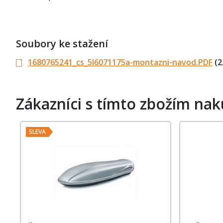
Soubory ke stažení
1680765241_cs_5l6071175a-montazni-navod.PDF
(2
Zákazníci s tímto zbožím nak
SLEVA