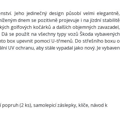
nství. Jeho jedinečný design působí velmi elegantně,
ženým dnem se pozitivně projevuje i na jízdní stabilitě
tských golfových kočárků a dalších objemných zavazadel,
. Dá se použít na všechny typy vozů Škoda vybavených
ento box upevnit pomocí U-třmenů. Do střešního boxu o
ální UV ochranu, aby stále vypadal jako nový. Je vybaven
í popruh (2 ks), samolepicí záslepky, klíče, návod k