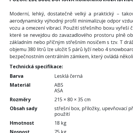
Moderní, lehký, dostatečně velký a praktický – takov
aerodynamicky výhodný profil minimalizuje odpor vzduch
vozu a omezení vibrací. Použití střešního boxu vyřeší 
které se nevejdou do zavazadlového prostoru plně ob
základním nebo příčným střešním nosičem s tzv. T drá
objemu 380 litrů lze uložit 5 párů lyží nebo 4 snowboar
bezpečnostním centrálním zámkem, který ovládá někol
Technická specifikace:
Barva
Lesklá černá
Materiál
ABS
ASA
Rozměry
215 × 80 × 35 cm
Obsah sady
střešní box, příložky, upevňovací př
použití
Hmotnost
18 kg
Nosnost
75 kg