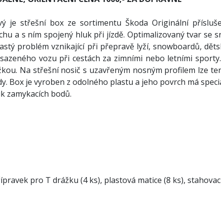
ý je střešní box ze sortimentu Škoda Originální přísluše
u a s ním spojený hluk při jízdě. Optimalizovaný tvar se sní
častý problém vznikající při přepravě lyží, snowboardů, dě
sazeného vozu při cestách za zimními nebo letními sporty
žkou. Na střešní nosič s uzavřeným nosným profilem lze t
dy. Box je vyroben z odolného plastu a jeho povrch má speci
ik zamykacích bodů.
ípravek pro T drážku (4 ks), plastová matice (8 ks), stahovac