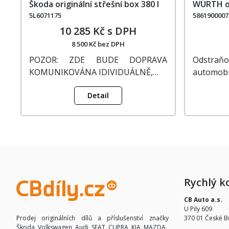
Škoda originální střešní box 380 l
WÜRTH o
5L6071175
5861900007
10 285 Kč s DPH
8 500 Kč bez DPH
POZOR: ZDE BUDE DOPRAVA
Odstr
KOMUNIKOVÁNA IDIVIDUÁLNĚ,…
automobi
Detail
Rychlý k
CB Auto a.s.
U Pily 609
370 01 České B
Prodej originálních dílů a příslušenství značky
Škoda, Volkswagen, Audi, SEAT, CUPRA, KIA, MAZDA.