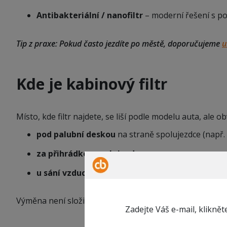
Antibakteriální / nanofiltr
– moderní řešení s po
Tip z praxe:
Pokud často jezdíte po městě, doporučujeme
u
Kde je kabinový filtr
Místo, kde filtr najdete, se liší podle modelu auta, ale o
pod palubní deskou
na straně spolujezdce (např.
za přihrádkou spolujezdce
,
u sání vzduchu pod kapotou
(často u starších mo
Výměna není složitá – u většiny vozů ji zvládnete doma
Zadejte Váš e-mail, klikně