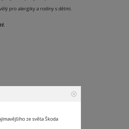
lý pro alergiky a rodiny s dětmi.
tě.
ajímavějšího ze světa Škoda