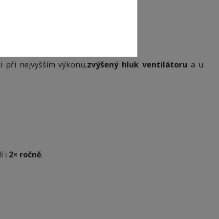
venčí”, ale opak je pravdou.
i při nejvyšším výkonu,
zvýšený hluk ventilátoru
a u
í i
2× ročně
.