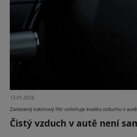
13.01.2026
Zanesený kabinový filtr ovlivňuje kvalitu vzduchu v autě
Čistý vzduch v autě není s