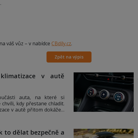
m
.
 na váš vůz – v nabídce
CBdíly.cz
.
Zpět na výpis
klimatizace v autě
oučásti auta, na které si
hvíli, kdy přestane chladit.
izace v autě přitom dokáže…
ak to dělat bezpečně a