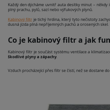
Každý den dýcháme uvnitř auta desítky minut – někdy i 
plný prachu, pylů, sazí nebo výfukových plynů.
Kabinový filtr
je tichý hrdina, který tyto nečistoty zach
dusná jízda plná nepříjemných pachů a orosených skel.
Co je kabinový filtr a jak fu
Kabinový filtr je součást systému ventilace a klimatiza
škodlivé plyny a zápachy
.
Vzduch procházející přes filtr se čistí, než se dostane do