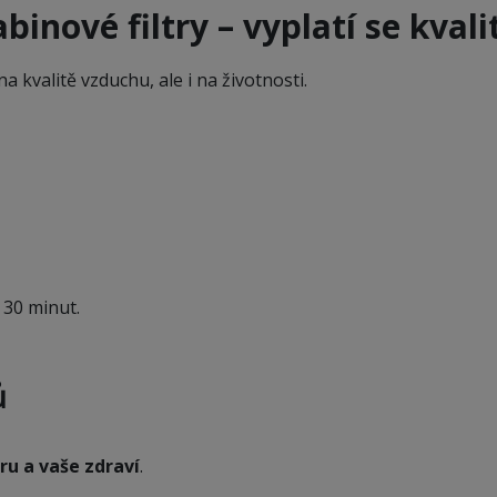
binové filtry – vyplatí se kvali
 kvalitě vzduchu, ale i na životnosti.
 30 minut.
ů
éru a vaše zdraví
.