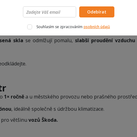
filtr zanesený
Odebírat
íznaky, které se mohou na první dobrou jevit jako “problém z
Souhlasím se zpracováním
osobních údajů
sená skla
se odmlžují pomalu,
slabší proudění vzduchu
odkládejte.
tr
bo
1× ročně
a u městského provozu nebo prašného prostřed
zónou
, ideálně společně s údržbou klimatizace.
ry pro většinu
vozů Škoda.