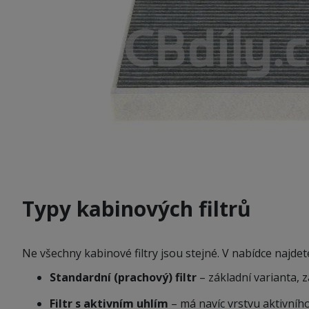
Typy kabinových filtrů
Ne všechny kabinové filtry jsou stejné. V nabídce najdete
Standardní (prachový) filtr
– základní varianta, 
Filtr s aktivním uhlím
– má navíc vrstvu aktivního