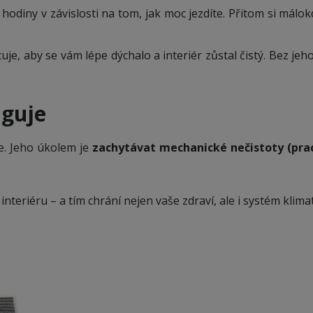
hodiny v závislosti na tom, jak moc jezdíte. Přitom si málok
ycuje, aby se vám lépe dýchalo a interiér zůstal čistý. Bez j
nguje
ce. Jeho úkolem je
zachytávat mechanické nečistoty (prach,
 interiéru – a tím chrání nejen vaše zdraví, ale i systém klima