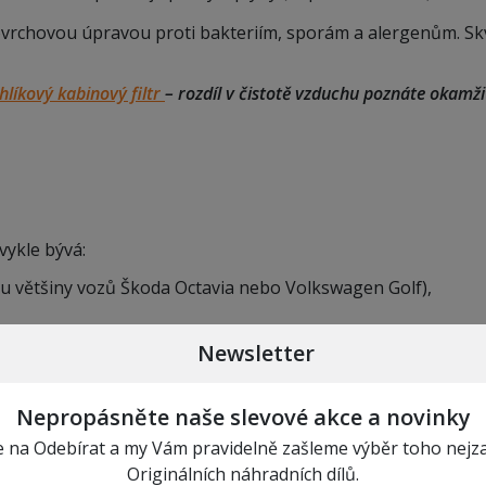
vrchovou úpravou proti bakteriím, sporám a alergenům. Skvě
hlíkový kabinový filtr
– rozdíl v čistotě vzduchu poznáte okamži
bvykle bývá:
 u většiny vozů Škoda Octavia nebo Volkswagen Golf),
Newsletter
delů).
Nepropásněte naše slevové akce a novinky
 s křížovým šroubovákem a trochou trpělivosti.
te na Odebírat a my Vám pravidelně zašleme výběr toho nejz
Originálních náhradních dílů.