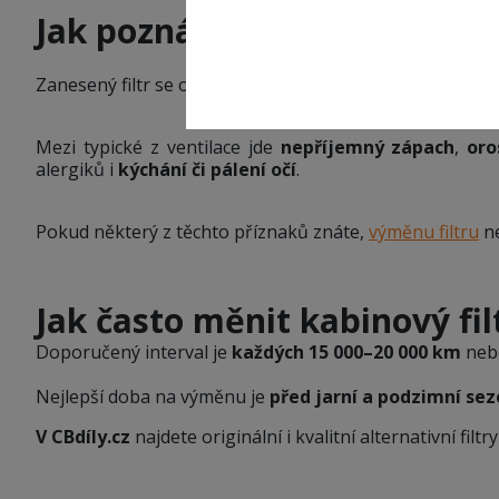
Jak poznáte, že je kabinový 
Zanesený filtr se o slovo přihlásí několika typickými př
Mezi typické z ventilace jde
nepříjemný zápach
,
oro
alergiků i
kýchání či pálení očí
.
Pokud některý z těchto příznaků znáte,
výměnu filtru
ne
Jak často měnit kabinový fil
Doporučený interval je
každých 15 000–20 000 km
ne
Nejlepší doba na výměnu je
před jarní a podzimní se
V CBdíly.cz
najdete originální i kvalitní alternativní filt