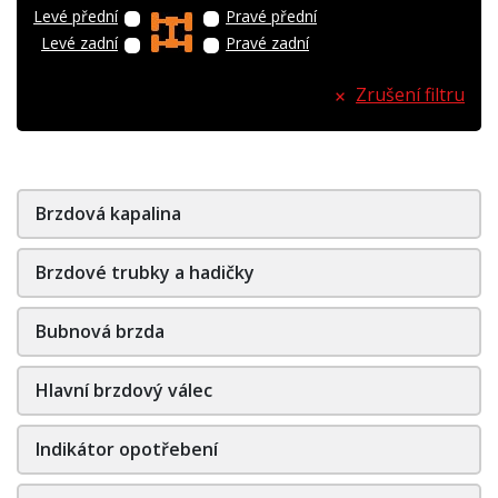
Levé přední
Pravé přední
Levé zadní
Pravé zadní
Zrušení filtru
Brzdová kapalina
Brzdové trubky a hadičky
Bubnová brzda
Hlavní brzdový válec
Indikátor opotřebení