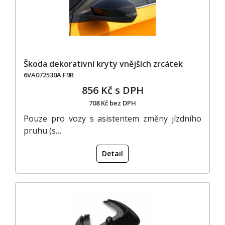
Škoda dekorativní kryty vnějších zrcátek
6VA072530A F9R
856 Kč s DPH
708 Kč bez DPH
Pouze pro vozy s asistentem změny jízdního
pruhu (s…
Detail