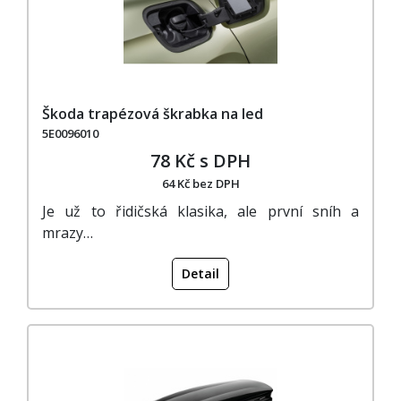
Škoda trapézová škrabka na led
5E0096010
78 Kč s DPH
64 Kč bez DPH
Je už to řidičská klasika, ale první sníh a
mrazy…
Detail