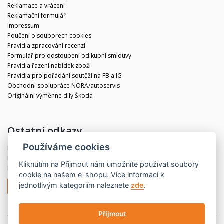
Reklamace a vrácení
Reklamační formulář
Impressum
Poučení o souborech cookies
Pravidla zpracování recenzí
Formulář pro odstoupení od kupní smlouvy
Pravidla řazení nabídek zboží
Pravidla pro pořádání soutěží na FB a IG
Obchodní spolupráce NORA/autoservis
Originální výměnné díly Škoda
Ostatní odkazy
Používáme cookies
Blog
Kontakt
Kliknutím na
Přijmout
nám umožníte používat soubory
Partneři
cookie na našem e-shopu. Více informací k
jednotlivým kategoriím naleznete
zde
.
Odstoupit od smlouvy
Přijmout