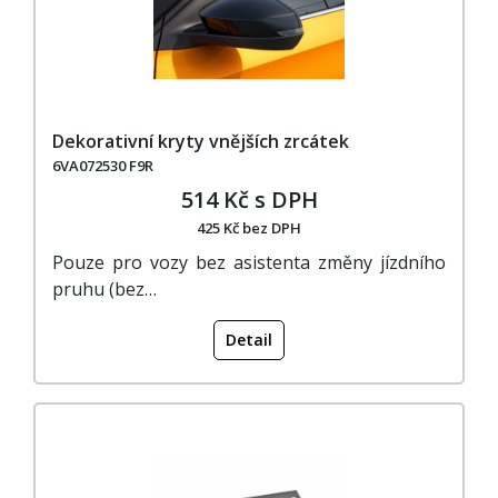
Dekorativní kryty vnějších zrcátek
6VA072530 F9R
514 Kč s DPH
425 Kč bez DPH
Pouze pro vozy bez asistenta změny jízdního
pruhu (bez…
Detail