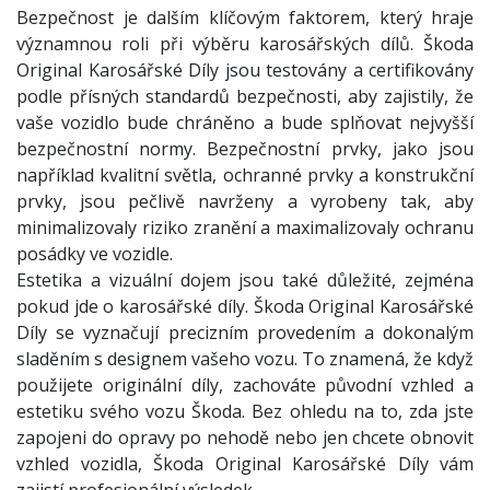
Bezpečnost je dalším klíčovým faktorem, který hraje
významnou roli při výběru karosářských dílů. Škoda
Original Karosářské Díly jsou testovány a certifikovány
podle přísných standardů bezpečnosti, aby zajistily, že
vaše vozidlo bude chráněno a bude splňovat nejvyšší
bezpečnostní normy. Bezpečnostní prvky, jako jsou
například kvalitní světla, ochranné prvky a konstrukční
prvky, jsou pečlivě navrženy a vyrobeny tak, aby
minimalizovaly riziko zranění a maximalizovaly ochranu
posádky ve vozidle.
Estetika a vizuální dojem jsou také důležité, zejména
pokud jde o karosářské díly. Škoda Original Karosářské
Díly se vyznačují precizním provedením a dokonalým
sladěním s designem vašeho vozu. To znamená, že když
použijete originální díly, zachováte původní vzhled a
estetiku svého vozu Škoda. Bez ohledu na to, zda jste
zapojeni do opravy po nehodě nebo jen chcete obnovit
vzhled vozidla, Škoda Original Karosářské Díly vám
zajistí profesionální výsledek.