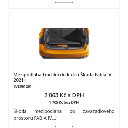
Mezipodlaha textilní do kufru Škoda Fabia IV
2021+
6VE061261
2 063 Kč s DPH
1 705 Kč bez DPH
Škoda mezipodlaha do zavazadlového
prostoru FABIA IV.…