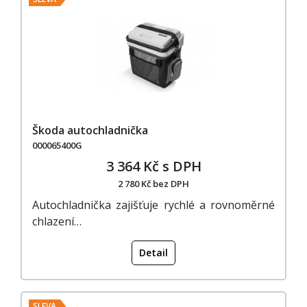
Škoda autochladnička
000065400G
3 364 Kč s DPH
2 780 Kč bez DPH
Autochladnička zajišťuje rychlé a rovnoměrné
chlazení…
Detail
SLEVA